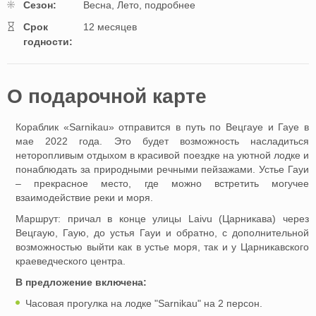
Cезон:
Весна,
Лето,
подробнее
Cрок
12 месяцев
годности:
O подарочной картe
Кораблик «Sarnikau» отправится в путь по Вецгауе и Гауе в
мае 2022 года. Это будет возможность насладиться
неторопливым отдыхом в красивой поездке на уютной лодке и
понаблюдать за природными речными пейзажами. Устье Гауи
– прекрасное место, где можно встретить могучее
взаимодействие реки и моря.
Маршрут: причал в конце улицы Laivu (Царникава) через
Вецгаую, Гаую, до устья Гауи и обратно, с дополнительной
возможностью выйти как в устье моря, так и у Царникавского
краеведческого центра.
В предложение включена:
Часовая прогулка на лодке "Sarnikau" на 2 персон.