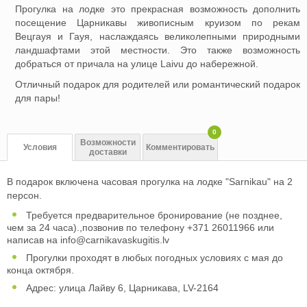
Прогулка на лодке это прекрасная возможность дополнить
посещение Царникавы живописным круизом по рекам
Вецгауя и Гауя, наслаждаясь великолепными природными
ландшафтами этой местности. Это также возможность
добраться от причала на улице Laivu до набережной.
Отличный подарок для родителей или романтический подарок
для пары!
0
Возможности
Условия
Комментировать
доставки
В подарок включена часовая прогулка на лодке "Sarnikau" на 2
персон.
Требуется предварительное бронирование (не позднее,
чем за 24 часа).,позвонив по телефону +371 26011966 или
написав на
info@carnikavaskugitis.lv
Прогулки проходят в любых погодных условиях с мая до
конца октября.
Адрес: улица Лайву 6, Царникава, LV-2164