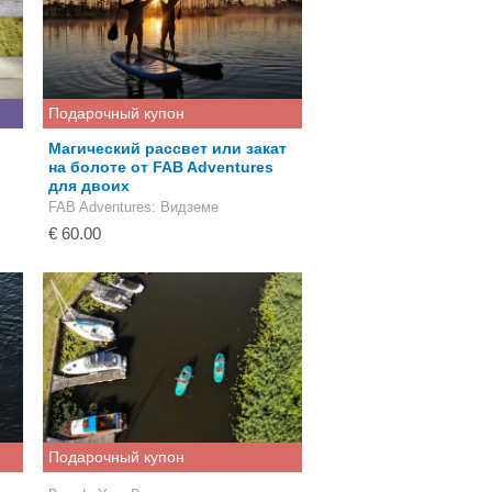
Подарочный купон
Магический рассвет или закат
на болоте от FAB Adventures
для двоих
FAB Adventures
: Видземе
€ 60.00
Подарочный купон