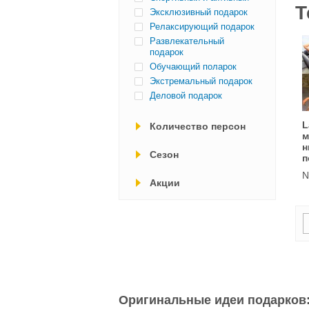
Т
Эксклюзивный подарок
Релаксирующий подарок
Развлекательный
подарок
Обучающий поларок
Экстремальный подарок
Деловой подарок
L
Количество персон
м
н
Cезон
п
N
Акции
Оригинальные идеи подарков