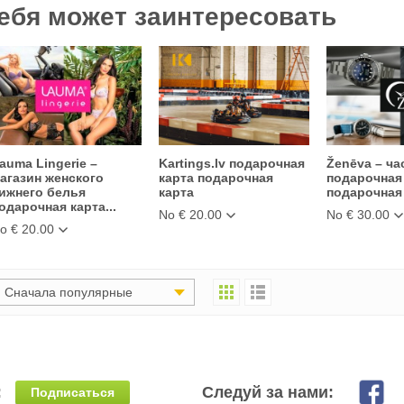
ебя может заинтересовать
auma Lingerie –
Kartings.lv подарочная
Ženēva – ча
агазин женского
карта подарочная
подарочная
ижнего белья
карта
подарочная
одарочная карта...
No € 20.00
No € 30.00
o € 20.00
Сначала популярные
:
Следуй за нами:
Подписаться