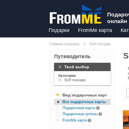
Подаро
онлайн
Подарки
FromMe карта
Кат
Главная страница
SUP поездки
S
Путеводитель
Твой выбор
Категория
SUP поездки
Вид подарочных карт
Все подарочные карты
Подарочные карты
Подарочные купоны
FromMe карта