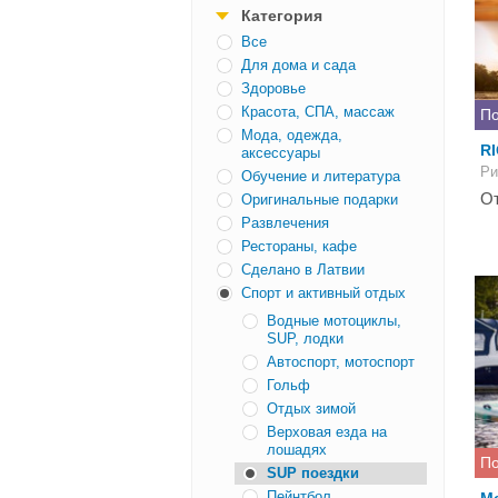
Категория
Все
Для дома и сада
Здоровье
Красота, СПА, массаж
По
Мода, одежда,
R
аксессуары
Ри
Обучение и литература
От
Оригинальные подарки
Развлечения
Рестораны, кафе
Сделано в Латвии
Спорт и активный отдых
Водные мотоциклы,
SUP, лодки
Автоспорт, мотоспорт
Гольф
Отдых зимой
Верховая езда на
лошадях
По
SUP поездки
Пейнтбол