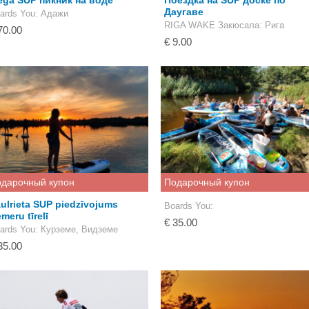
ga SUP пикник на воде
Поездка на SUP доске по
Даугаве
ards You
: Адажи
RIGA WAKE Закюсала
: Рига
70.00
€ 9.00
дарочный купон
Подарочный купон
ulrieta SUP piedzīvojums
Boards You
:
meru tīrelī
€ 35.00
ards You
: Курземе, Видземе
35.00