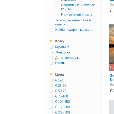
Me
Спортивные и фитнес
Bo
клубы
€ 
Разные види спорта
Туризм, путешествия и
оmели
Хобби подарочные карты
Кому
Mужчина
Женщина
Дети, молодежь
Группы
По
Цена
Sa
Ķe
€ 1-25
Bo
€ 25-50
€ 
€ 50-75
€ 75-100
€ 100-150
€ 150-200
€ 200-300