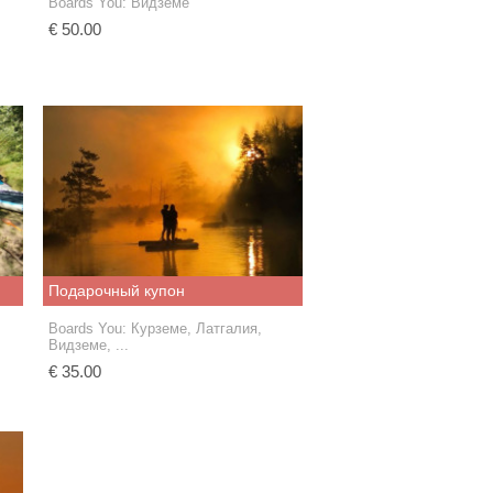
Boards You
: Видземе
€ 50.00
Подарочный купон
Boards You
: Курземе, Латгалия,
Видземе, ...
€ 35.00