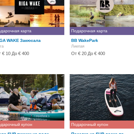
дарочная карта
Подарочная карта
IGA WAKE Закюсала
BB WakePark
га
Лиепая
 € 10 До € 400
От € 20 До € 400
дарочный купон
Подарочный купон