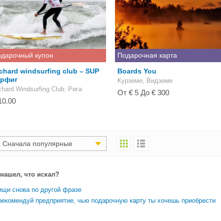
дарочный купон
Подарочная карта
chard windsurfing club – SUP
Boards You
ерфиг
Курземе, Видземе
chard Windsurfing Club
: Рига
От € 5 До € 300
10.00
Сначала популярные
 нашел, что искал?
ищи снова по другой фразе
рекомендуй предприятие, чью подарочную карту ты хочешь приобрести