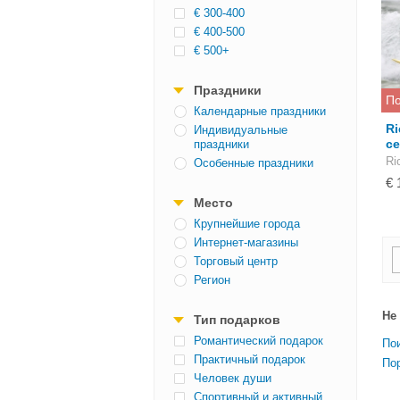
€ 300-400
€ 400-500
€ 500+
Праздники
По
Календарные праздники
Ri
Индивидуальные
с
праздники
Ri
Особенные праздники
€ 
Место
Крупнейшие города
Интернет-магазины
Торговый центр
Регион
Не
Тип подарков
Романтический подарок
По
Практичный подарок
По
Человек души
Спортивный и активный