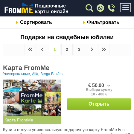
Подарочные
карты онлайн
Сортировать
Фильтровать
Подарки на свадебные юбилеи
1
2
3
Kарта FromMe
Универсальные,
Alfa,
Berga Bazārs, ...
€ 50.00
Выбери сумму
10 - 400 €
Открыть
Карта FromMe
Купи и получи универсальную подарочную карту FromMe.lv в