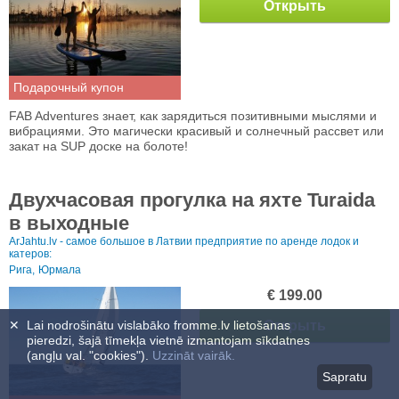
Открыть
Подарочный купон
FAB Adventures знает, как зарядиться позитивными мыслями и
вибрациями. Это магически красивый и солнечный рассвет или
закат на SUP доске на болоте!
Двухчасовая прогулка на яхте Turaida
в выходные
ArJahtu.lv - самое большое в Латвии предприятие по аренде лодок и
катеров:
Рига,
Юрмала
€ 199.00
Открыть
✕
Lai nodrošinātu vislabāko fromme.lv lietošanas
pieredzi, šajā tīmekļa vietnē izmantojam sīkdatnes
(angļu val. "cookies").
Uzzināt vairāk.
Sapratu