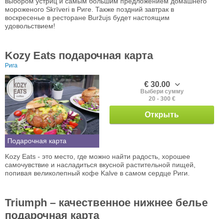
выбором устриц и самым большим предложением домашнего
мороженого Skrīveri в Риге. Также поздний завтрак в
воскресенье в ресторане Buržujs будет настоящим
удовольствием!
Kozy Eats подарочная карта
Рига
€ 30.00
Выбери сумму
20 - 300 €
Открыть
Подарочная карта
Kozy Eats - это место, где можно найти радость, хорошее
самочувствие и насладиться вкусной растительной пищей,
попивая великолепный кофе Kalve в самом сердце Риги.
Triumph – качественное нижнее белье
подарочная карта