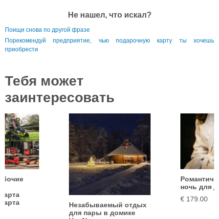
Не нашел, что искал?
Поищи снова по другой фразе
Порекомендуй предприятие, чью подарочную карту ты хочешь
приобрести
Тебя может
заинтересовать
абочие
Романтиче
ы
ночь для 
карта
€ 179.00
карта
Незабываемый отдых
для пары в домике