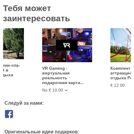
Тебя может
заинтересовать
мини-спа-
VR Gaming -
Комплект
ой в
виртуальная
аттракцион
отдыха
реальность
отдыха Ра
подарочная карта...
€ 12.00
No € 10.00
Следуй за нами:
Оригинальные идеи подарков: