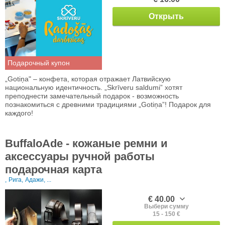
Открыть
Подарочный купон
„Gotiņa" – конфета, которая отражает Латвийскую
национальную идентичность. „Skrīveru saldumi” хотят
преподнести замечательный подарок - возможность
познакомиться с древними традициями „Gotiņa”! Подарок для
каждого!
BuffaloAde - кожаные ремни и
аксессуары ручной работы
подарочная карта
,
Рига,
Адажи, ...
€ 40.00
Выбери сумму
15 - 150 €