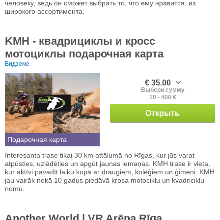
человеку, ведь он сможет выбрать то, что ему нравится, из
широкого ассортимента.
KMH - квадрициклы и кросс
мотоциклы подарочная карта
Видземе
€ 35.00
Выбери сумму
10 - 400 €
Открыть
Подарочная карта
Interesanta trase tikai 30 km attālumā no Rīgas, kur jūs varat
atpūsties, uzlādēties un apgūt jaunas iemaņas. KMH trase ir vieta,
kur aktīvi pavadīt laiku kopā ar draugiem, kolēģiem un ģimeni. KMH
jau vairāk nekā 10 gadus piedāvā krosa motociklu un kvadriciklu
nomu.
Another World | VR Arēna Rīga