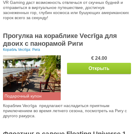
VR Gaming даст возможность отвлечься от скучных будней и
отправиться в виртуальное путешествие, достигнув
заснеженных гор, глубин космоса или бушующих американских
горок всего за секунду!
Прогулка на кораблике Vecrīgа для
двоих с панорамой Риги
Корабль Vecrīga:
Рига
€ 24.00
Открыть
Подарочный купон
Кораблик Vecrīga предлагают насладиться приятным
приключением во время летнего сезона, посмотреть на Ригу с
другого ракурса.
Флоатинг в салоне Floating Universe,1