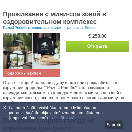
Проживание с мини-спа зоной в
оздоровительном комплексе
Pazust Priedēs комплекс для отдыха с мини-спа:
Лиепая
€ 250.00
Открыть
Подарочный купон
Отдых, который наполнит душу и позволит расслабиться в
окружении природы. ""Pazust Priedēs"" это возможность
насладиться отдыхом в загородном доме с мини-спа-зоной в
окружении сосен, расположенном всего в нескольких минутах
ходьбы от моря.
✕
Lai nodrošinātu vislabāko fromme.lv lietošanas
pieredzi, šajā tīmekļa vietnē izmantojam sīkdatnes
(angļu val. "cookies").
Uzzināt vairāk.
Панорама Старого города на
Sapratu
кораблике для двоих