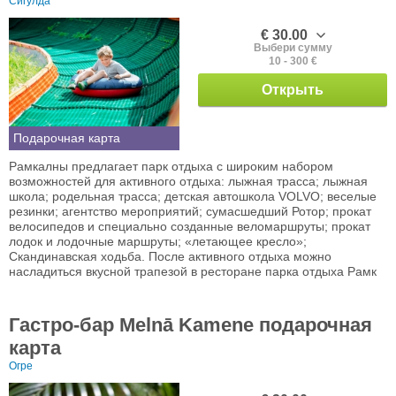
Сигулда
€ 30.00
Выбери сумму
10 - 300 €
Открыть
Подарочная карта
Рамкалны предлагает парк отдыха с широким набором
возможностей для активного отдыха: лыжная трасса; лыжная
школа; родельная трасса; детская автошкола VOLVO; веселые
резинки; агентство мероприятий; сумасшедший Ротор; прокат
велосипедов и специально созданные веломаршруты; прокат
лодок и лодочные маршруты; «летающее кресло»;
Скандинавская ходьба. После активного отдыха можно
насладиться вкусной трапезой в ресторане парка отдыха Рамк
Гастро-бар Melnā Kamene подарочная
карта
Огре