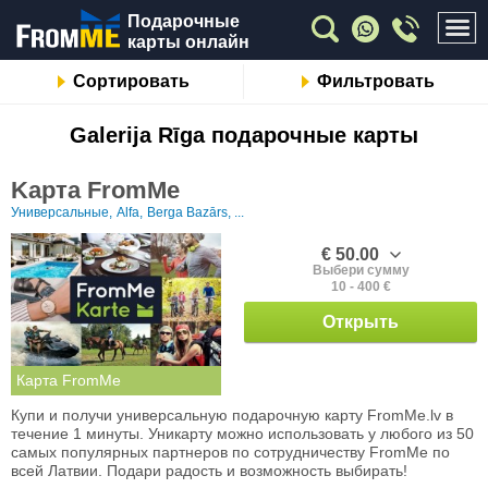
Подарочные
карты онлайн
Сортировать
Фильтровать
Galerija Rīga подарочные карты
Kарта FromMe
Универсальные,
Alfa,
Berga Bazārs, ...
€ 50.00
Выбери сумму
10 - 400 €
Открыть
Карта FromMe
Купи и получи универсальную подарочную карту FromMe.lv в
течение 1 минуты. Уникарту можно использовать у любого из 50
самых популярных партнеров по сотрудничеству FromMe по
всей Латвии. Подари радость и возможность выбирать!