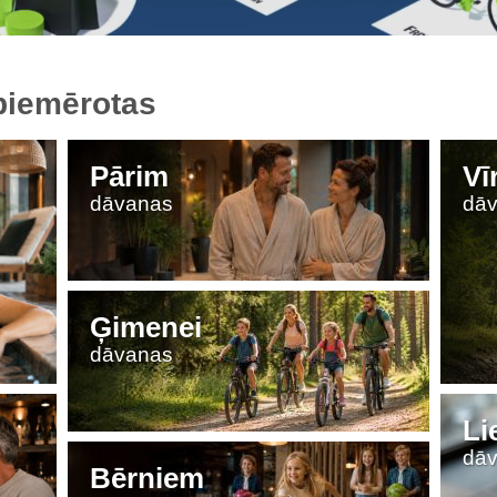
piemērotas
Pārim
Vī
dāvanas
dā
Ģimenei
dāvanas
Li
dā
Bērniem