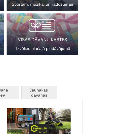
Sportam, mūzikai un radošumam
Izvēlies plašajā piedāvājumā
vana 
Jaunākās 
ev
dāvanas