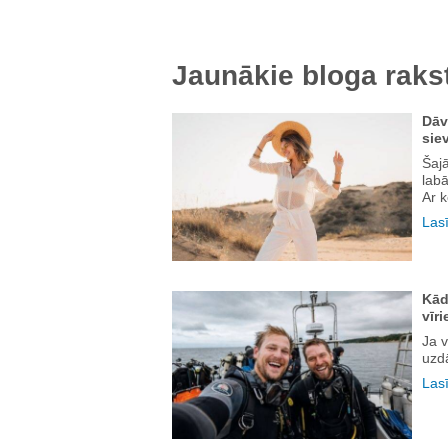
Jaunākie bloga rakst
Dāv
sie
Šajā
labā
Ar k
Lasī
Kād
vīri
Ja v
uzdā
Lasī