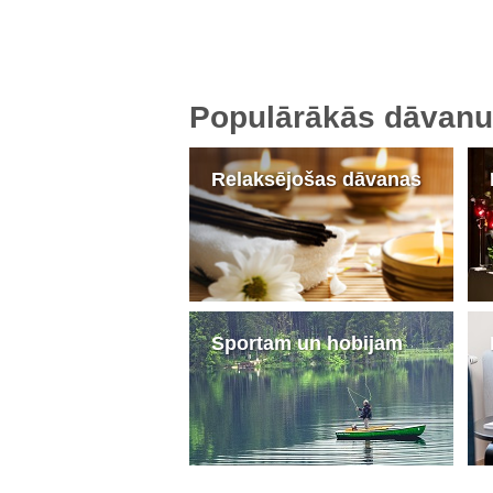
Populārākās dāvanu 
Relaksējošas dāvanas
Sportam un hobijam