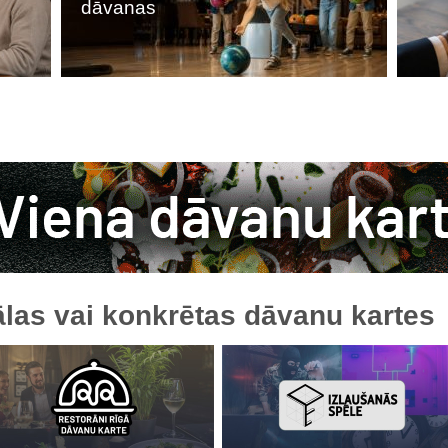
dāvanas
las vai konkrētas dāvanu kartes