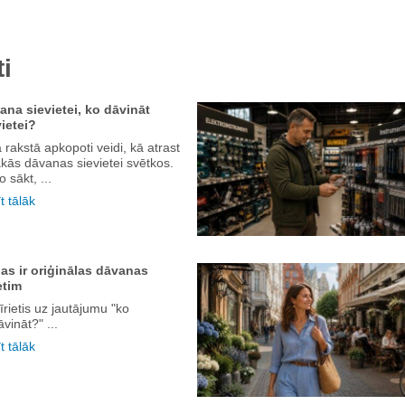
i
ana sievietei, ko dāvināt
vietei?
 rakstā apkopoti veidi, kā atrast
kās dāvanas sievietei svētkos.
o sākt, ...
t tālāk
as ir oriģinālas dāvanas
etim
īrietis uz jautājumu "ko
vināt?" ...
t tālāk