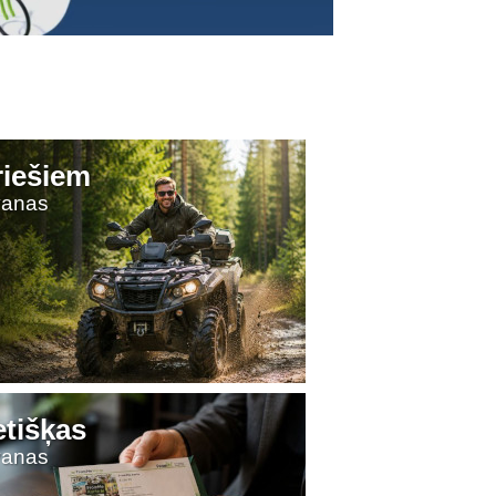
riešiem
vanas
etišķas
vanas