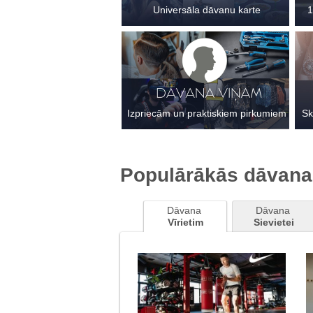
Universāla dāvanu karte
1
Izpriecām un praktiskiem pirkumiem
Sk
Populārākās dāvana
Dāvana 
Dāvana 
Vīrietim
Sievietei