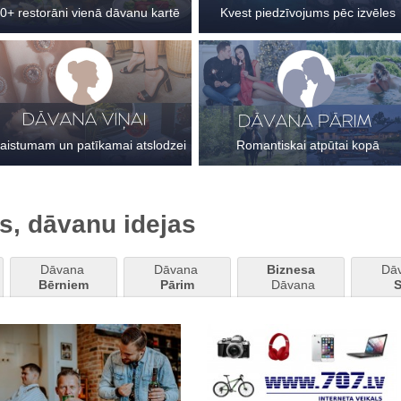
0+ restorāni vienā dāvanu kartē
Kvest piedzīvojums pēc izvēles
aistumam un patīkamai atslodzei
Romantiskai atpūtai kopā
s, dāvanu idejas
Dāvana 
Dāvana 
Biznesa
Dā
Bērniem
Pārim
 Dāvana
S