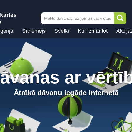
kartes
ā
gorija
Saņēmējs
Svētki
Kur izmantot
Akcija
āvanas ar vērtī
Ātrākā dāvanu iegāde internetā