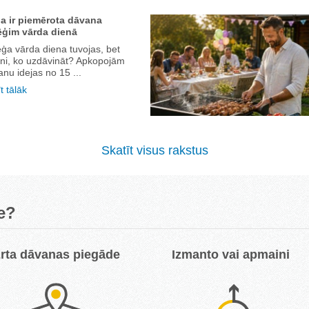
a ir piemērota dāvana
ēģim vārda dienā
ģa vārda diena tuvojas, bet
ini, ko uzdāvināt? Apkopojām
nu idejas no 15 ...
t tālāk
Skatīt visus rakstus
e?
rta dāvanas piegāde
Izmanto vai apmaini