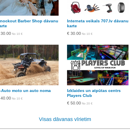
nockout Barber Shop dāvanu
Interneta veikals 707.lv dāvanu
arte
karte
 30.00
€ 30.00
No 10 €
No 10 €
-Auto moto un auto noma
Izklaides un atpūtas centrs
Players Club
 40.00
No 10 €
€ 50.00
No 20 €
Visas dāvanas vīrietim