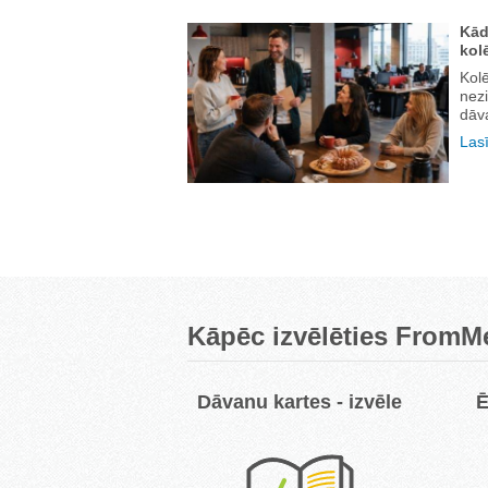
Kād
kol
Kolē
nez
dāva
Lasī
Kāpēc izvēlēties FromM
Dāvanu kartes - izvēle
Ē