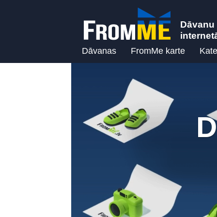
Dāvanu 
internet
Dāvanas
FromMe karte
Kate
D