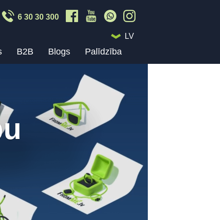
6 30 30 300
LV
s
B2B
Blogs
Palīdzība
bu