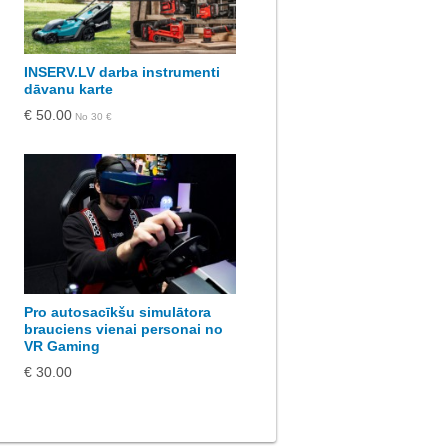
INSERV.LV darba instrumenti
dāvanu karte
€ 50.00
No 30 €
Pro autosacīkšu simulātora
brauciens vienai personai no
VR Gaming
€ 30.00