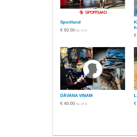
Sportland
K
k
€ 50.00
No 10 €
€
DĀVANA VIŅAM
L
€ 40.00
€
No 20 €