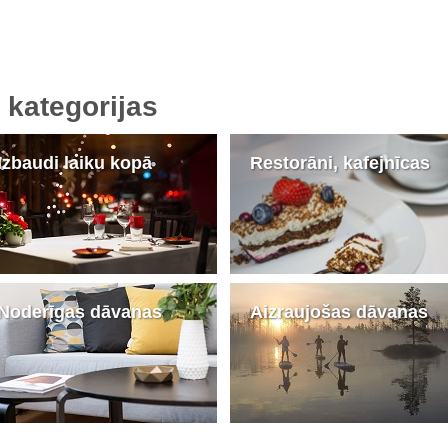
kategorijas
Izbaudi laiku kopā
Restorāni, kafejnīcas
Noderīgas dāvanas
Aizraujošas dāvanas