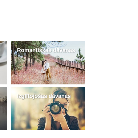
Romantiskas dāvanas
Izglītojošas dāvanas