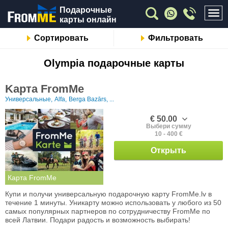
Подарочные
карты онлайн
Сортировать
Фильтровать
Olympia подарочные карты
Kарта FromMe
Универсальные,
Alfa,
Berga Bazārs, ...
€ 50.00
Выбери сумму
10 - 400 €
Открыть
Карта FromMe
Купи и получи универсальную подарочную карту FromMe.lv в
течение 1 минуты. Уникарту можно использовать у любого из 50
самых популярных партнеров по сотрудничеству FromMe по
всей Латвии. Подари радость и возможность выбирать!