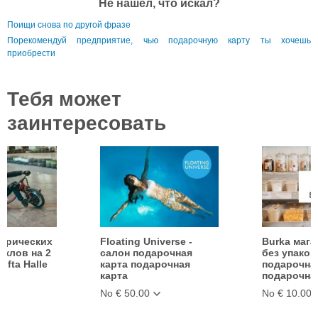
Не нашел, что искал?
Поищи снова по другой фразе
Порекомендуй предприятие, чью подарочную карту ты хочешь
приобрести
Тебя может
заинтересовать
ктрических
Floating Universe -
Burka мага
клов на 2
салон подарочная
без упаков
ifta Halle
карта подарочная
подарочная
карта
подарочная
No € 50.00
No € 10.00