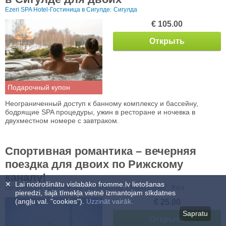
Ezeri SPA Hotel-Гостиница в Сигулде:
Сигулда
€ 105.00
Открыть
Подарочный купон
Неограниченный доступ к банному комплексу и бассейну,
бодрящие SPA процедуры, ужин в ресторане и ночевка в
двухместном номере с завтраком.
Спортивная романтика – вечерняя
поездка для двоих по Рижскому
каналу!
✕
Lai nodrošinātu vislabāko fromme.lv lietošanas
Организация приключений „Lūzumpunkts” /„Rīgas Laivas”:
Рига
pieredzi, šajā tīmekļa vietnē izmantojam sīkdatnes
(angļu val. "cookies").
Uzzināt vairāk.
€ 25.00
Sapratu
Открыть