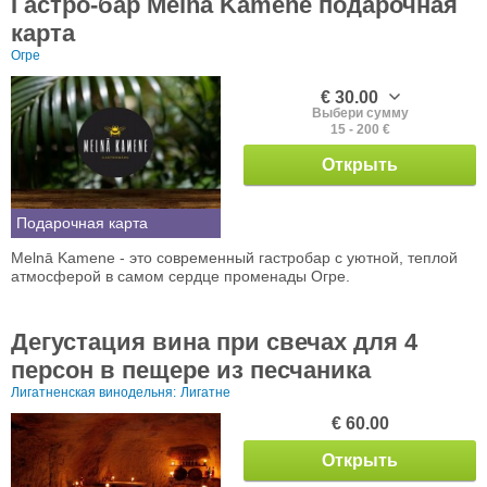
Гастро-бар Melnā Kamene подарочная
карта
Огре
€ 30.00
Выбери сумму
15 - 200 €
Открыть
Подарочная карта
Melnā Kamene - это современный гастробар с уютной, теплой
атмосферой в самом сердце променады Огре.
Дегустация винa при свечах для 4
персон в пещере из песчаника
Лигатненская винодельня:
Лигатне
€ 60.00
Открыть