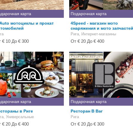
дарочная карта
Подарочная карта
Auto мотоциклы и прокат
4Speed - магазин мото
втомобилей
снаряжения и мото запчасте
га
Рига, Интернет-магазины
 € 10 До € 300
От € 20 До € 400
дарочная карта
Подарочная карта
стораны в Риге
Ресторан B Bar
га, Универсальные
Рига
 € 20 До € 400
От € 20 До € 300