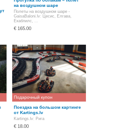
Прогулка по облакам – полет
на воздушном шаре
ут
Полеты на воздушном шаре -
GaisaBaloni.lv
: Цесис, Елгава,
Екабпилс, ...
€ 165.00
Подарочный купон
и
Поездка на большом картинге
от Kartings.lv
Kartings.lv
: Рига
€ 18.00