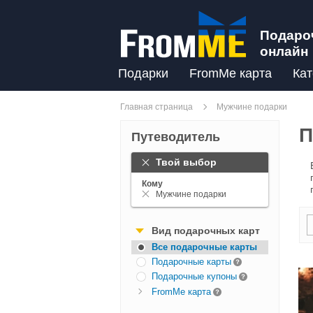
Подаро
онлайн
Подарки
FromMe карта
Кат
Главная страница
Мужчине подарки
П
Путеводитель
Твой выбор
Кому
Мужчине подарки
Вид подарочных карт
Все подарочные карты
Подарочные карты
Подарочные купоны
FromMe карта