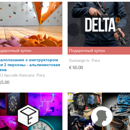
дарочный купон
Подарочный купон
алолазание с инструктором
Gunrange.lv
: Рига
я 1 персоны - альпинистская
€ 50.00
ена
U бассейн Кипсала
: Рига
15.00