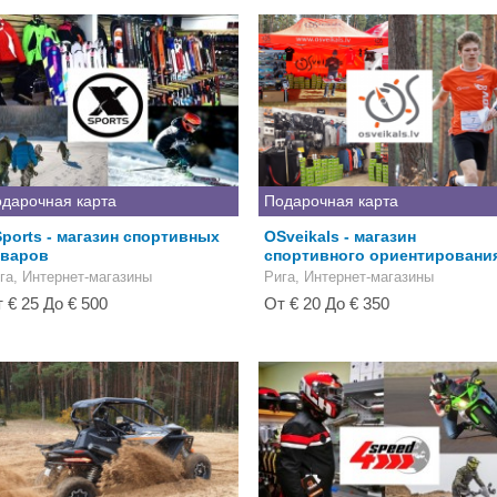
дарочная карта
Подарочная карта
ports - магазин спортивных
OSveikals - магазин
оваров
спортивного ориентировани
га, Интернет-магазины
Рига, Интернет-магазины
 € 25 До € 500
От € 20 До € 350