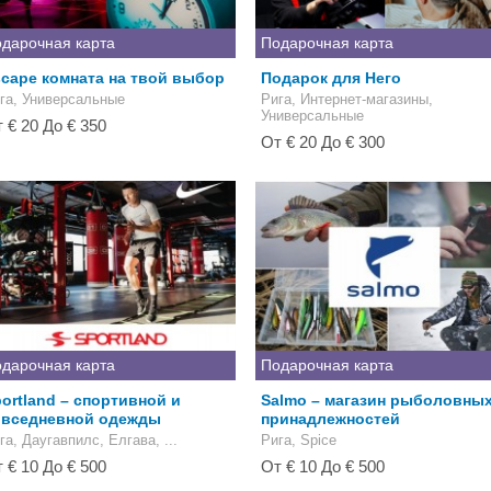
дарочная карта
Подарочная карта
cape комната на твой выбор
Подарок для Него
га, Универсальные
Рига, Интернет-магазины,
Универсальные
 € 20 До € 350
От € 20 До € 300
дарочная карта
Подарочная карта
ortland – спортивной и
Salmo – магазин рыболовны
овседневной одежды
принадлежностей
га, Даугавпилс, Елгава, ...
Рига, Spice
 € 10 До € 500
От € 10 До € 500