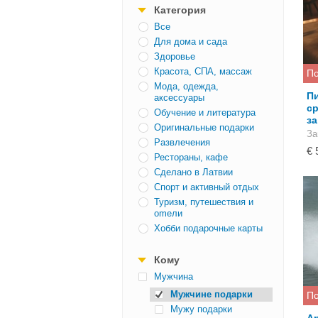
Категория
Все
Для дома и сада
Здоровье
Красота, СПА, массаж
По
Мода, одежда,
П
аксессуары
с
Обучение и литература
за
Оригинальные подарки
За
Развлечения
€ 
Рестораны, кафе
Сделано в Латвии
Спорт и активный отдых
Туризм, путешествия и
оmели
Хобби подарочные карты
Кому
Mужчина
Мужчине подарки
По
Мужу подарки