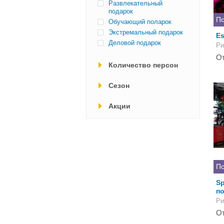
Развлекательный
подарок
По
Обучающий поларок
Экстремальный подарок
Es
Деловой подарок
Ри
От
Количество персон
Cезон
Акции
По
Sp
п
Ри
От