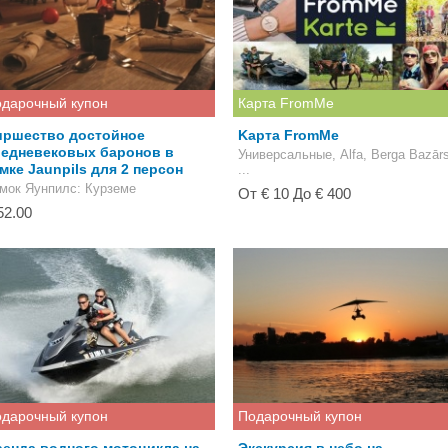
дарочный купон
Карта FromMe
иршество достойное
Kарта FromMe
редневековых баронов в
Универсальные, Alfa, Berga Bazārs
мке Jaunpils для 2 персон
...
мок Яунпилс
: Курземе
От € 10 До € 400
52.00
дарочный купон
Подарочный купон