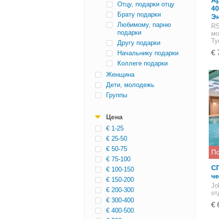
Ар
Отцу, подарки отцу
40
Брату подарки
Э
Любимому, парню
RS
подарки
мо
Ту
Другу подарки
€ 
Начальнику подарки
Коллеге подарки
Женщина
Дети, молодежь
Группы
Цена
€ 1-25
€ 25-50
€ 50-75
По
€ 75-100
СП
€ 100-150
ч
€ 150-200
Jo
€ 200-300
от
€ 300-400
€ 
€ 400-500