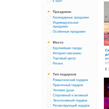
€ 500+
Праздники
Календарные праздники
Индивидуальные
праздники
Особенные праздники
Место
По
Крупнейшие города
Ск
Интернет-магазины
дл
Торговый центр
ст
RT
Регион
€ 
Тип подарков
Романтический подарок
Практичный подарок
Человек души
Спортивный и активный
Эксклюзивный подарок
Релаксирующий подарок