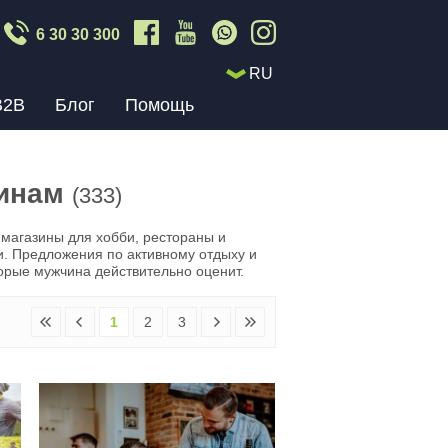
6 30 30 300
RU
B2B
Блог
Помощь
чинам
(333)
магазины для хобби, рестораны и
. Предложения по активному отдыху и
торые мужчина действительно оценит.
1
2
3