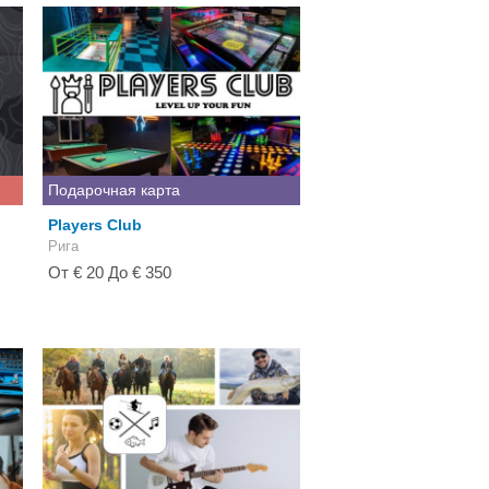
Подарочная карта
Players Club
Рига
От € 20 До € 350