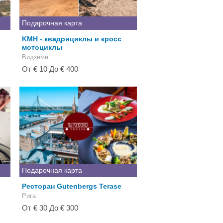
Подарочная карта
KMH - квадрициклы и кросс
й
мотоциклы
Видземе
От € 10 До € 400
Подарочная карта
Ресторан Gutenbergs Terase
Рига
От € 30 До € 300