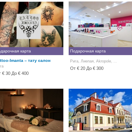
дарочная карта
Подарочная карта
ttoo-Imanta – тату салон
Рига, Лиепая, Akropole, ...
га
От € 20 До € 300
 € 30 До € 400