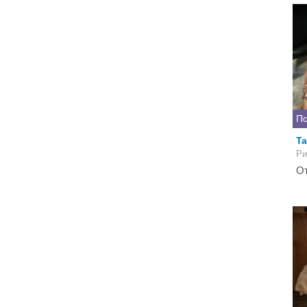
По
Ta
Ри
От