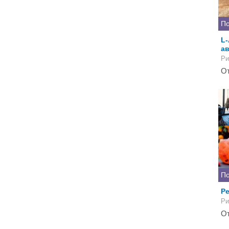
По
L-
а
Ри
От
По
Ре
Ри
От