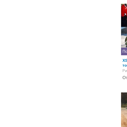
По
XS
т
Ри
От