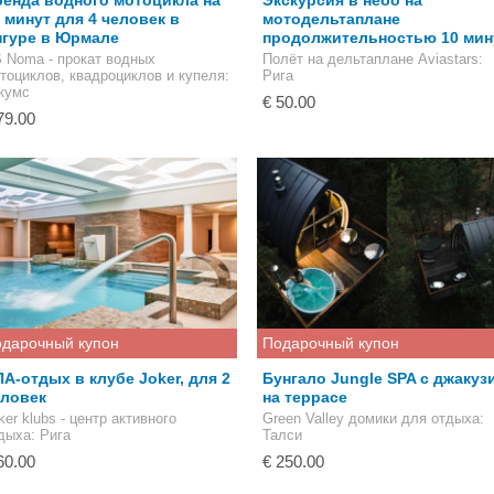
енда водного мотоцикла на
Экскурсия в небо на
 минут для 4 человек в
мотодельтаплане
нгуре в Юрмале
продолжительностью 10 мин
 Noma - прокат водных
Полёт на дельтаплане Aviastars
:
тоциклов, квадроциклов и купеля
:
Рига
кумс
€ 50.00
79.00
дарочный купон
Подарочный купон
А-отдых в клубе Joker, для 2
Бунгало Jungle SPA с джакуз
еловек
на террасе
ker klubs - центр активного
Green Valley домики для отдыха
:
дыха
: Рига
Талси
60.00
€ 250.00