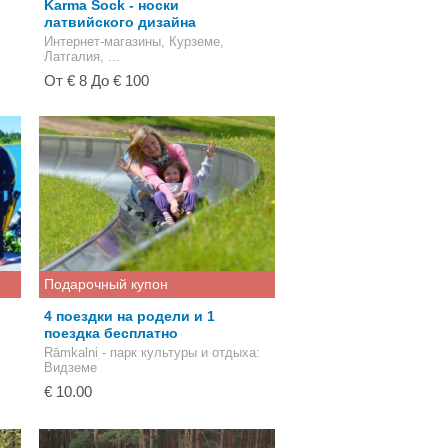
Karma Sock - носки
латвийского дизайна
Интернет-магазины, Курземе,
Латгалия, ...
От € 8 До € 100
Подарочный купон
4 поездки на родели и 1
поездка бесплатно
Rāmkalni - парк культуры и отдыха
:
Видземе
€ 10.00