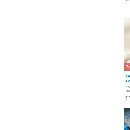
По
Уч
ex
Es
ма
€ 