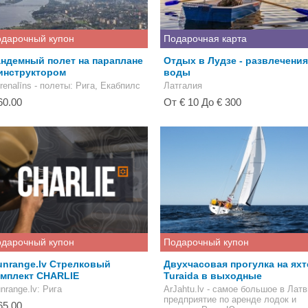
дарочный купон
Подарочная карта
ндемный полет на параплане
Отдых в Лудзе - развлечения
инструктором
воды
renalīns - полеты
: Рига, Екабпилс
Латгалия
60.00
От € 10 До € 300
дарочный купон
Подарочный купон
unrange.lv Стрелковый
Двухчасовая прогулка на яхт
омплект CHARLIE
Turaida в выходные
nrange.lv
: Рига
ArJahtu.lv - самое большое в Лат
предприятие по аренде лодок и
65.00