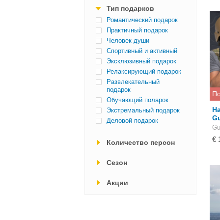
Тип подарков
Романтический подарок
Практичный подарок
Человек души
Спортивный и активный
Эксклюзивный подарок
Релаксирующий подарок
Развлекательный
подарок
По
Обучающий поларок
Н
Экстремальный подарок
Gu
Деловой подарок
Gu
€ 
Количество персон
Cезон
Акции