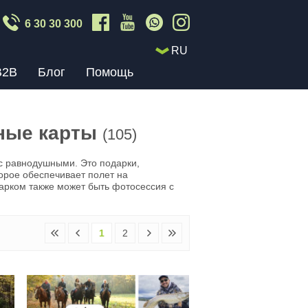
6 30 30 300
RU
B2B
Блог
Помощь
ные карты
(105)
ас равнодушными. Это подарки,
орое обеспечивает полет на
арком также может быть фотосессия с
1
2