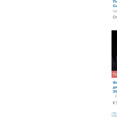
П
Ga
Це
От
По
Ф
де
30
: 
€ 