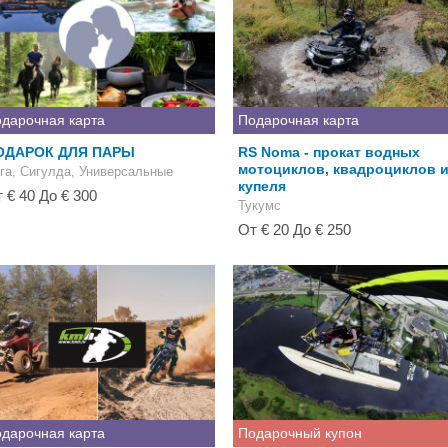
дарочная карта
Подарочная карта
ОДАРОК ДЛЯ ПАРЫ
RS Noma - прокат водных
мотоциклов, квадроциклов 
га, Сигулда, Универсальные
купеля
 € 40 До € 300
Тукумс
От € 20 До € 250
дарочная карта
Подарочный купон