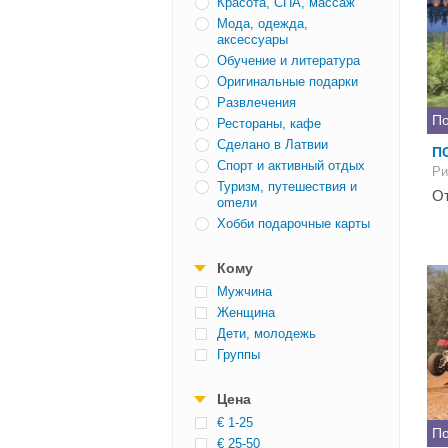
Красота, СПА, массаж
Мода, одежда,
аксессуары
Обучение и литература
Оригинальные подарки
Развлечения
По
Рестораны, кафе
Сделано в Латвии
П
Спорт и активный отдых
Ри
Туризм, путешествия и
От
оmели
Хобби подарочные карты
Кому
Mужчина
Женщина
Дети, молодежь
Группы
Цена
€ 1-25
По
€ 25-50