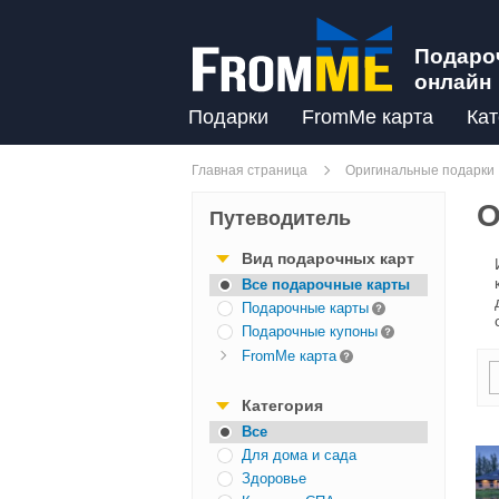
Подаро
онлайн
Подарки
FromMe карта
Кат
Главная страница
Оригинальные подарки
О
Путеводитель
Вид подарочных карт
Все подарочные карты
Подарочные карты
Подарочные купоны
FromMe карта
Категория
Все
Для дома и сада
Здоровье