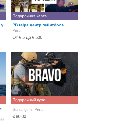
Подарочная карта
 у
PB telpa центр пейнтбола
Рига
От € 5 До € 500
Подарочный купон
е
Gunrange.lv
: Рига
€ 80.00
вии