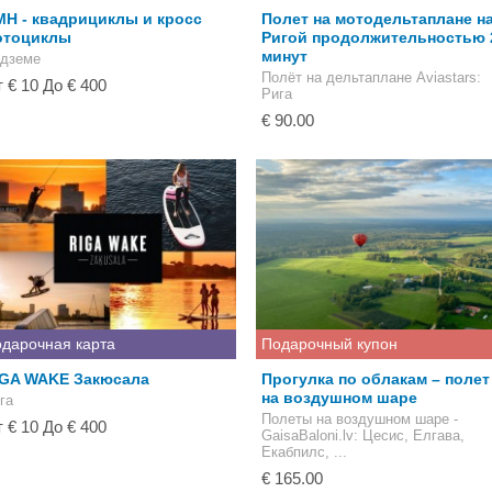
H - квадрициклы и кросс
Полет на мотодельтаплане н
отоциклы
Ригой продолжительностью 
минут
дземе
Полёт на дельтаплане Aviastars
:
 € 10 До € 400
Рига
€ 90.00
дарочная карта
Подарочный купон
IGA WAKE Закюсала
Прогулка по облакам – полет
на воздушном шаре
га
Полеты на воздушном шаре -
 € 10 До € 400
GaisaBaloni.lv
: Цесис, Елгава,
Екабпилс, ...
€ 165.00