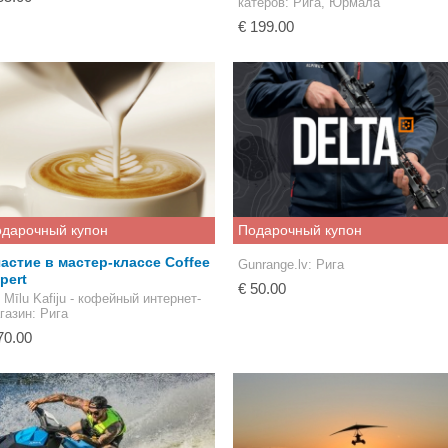
катеров
: Рига, Юрмала
€ 199.00
дарочный купон
Подарочный купон
астие в мастер-классе Coffee
Gunrange.lv
: Рига
pert
€ 50.00
 Mīlu Kafiju - кофейный интернет-
газин
: Рига
70.00