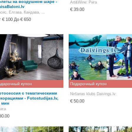
олеты на воздушном шаре -
Art&Wine
: Рига
isaBaloni.lv
€ 39.00
сис, Елгава, Кандавa, ...
 € 100 До € 650
дарочный купон
Подарочный купон
отосессия с тематическими
Niršanas klubs Daivings.lv
:
корациями - Fotostudijas.lv,
€ 50.00
 мин
Рига
90.00