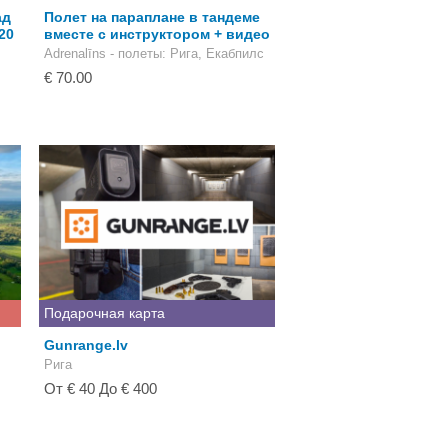
ад
Полет на параплане в тандеме
20
вместе с инструктором + видео
Adrenalīns - полеты
: Рига, Екабпилс
€ 70.00
Подарочная карта
Gunrange.lv
Рига
От € 40 До € 400