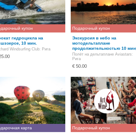
дарочный купон
Подарочный купон
окат гидроциклa на
Экскурсия в небо на
шэзерсе, 10 мин.
мотодельтаплане
продолжительностью 10 мин
chard Windsurfing Club
: Рига
Полёт на дельтаплане Aviastars
:
25.00
Рига
€ 50.00
дарочная карта
Подарочный купон