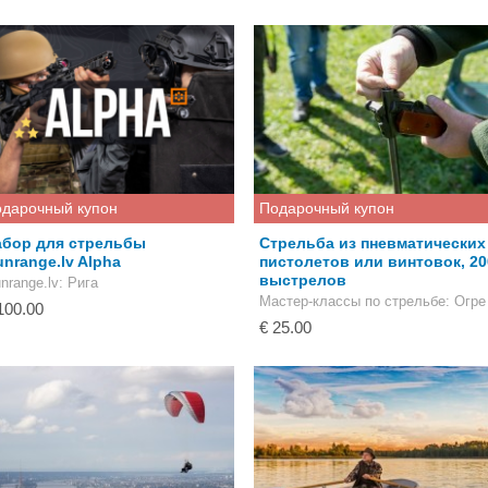
дарочный купон
Подарочный купон
абор для стрельбы
Стрельба из пневматических
nrange.lv Alpha
пистолетов или винтовок, 20
выстрелов
nrange.lv
: Рига
Мастер-классы по стрельбе
: Огре
100.00
€ 25.00