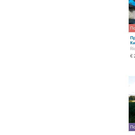
По
Пр
Ки
Ri
€ 
По