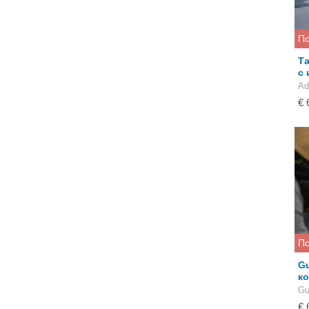
По
Та
с 
Ad
€ 
По
G
к
Gu
€ 