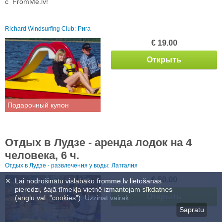
с FromMe.lv!
Richard Windsurfing Club:
Рига
€ 19.00
Открыть
Подарочный купон
Отдых в Лудзе - аренда лодoк на 4
человека, 6 ч.
Отдых в Лудзе - развлечения у воды:
Латгалия
€ 50.00
✕
Lai nodrošinātu vislabāko fromme.lv lietošanas
pieredzi, šajā tīmekļa vietnē izmantojam sīkdatnes
Открыть
(angļu val. "cookies").
Uzzināt vairāk.
Sapratu