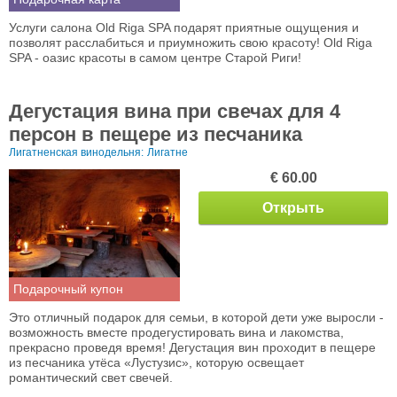
Услуги салона Old Riga SPA подарят приятные ощущения и
позволят расслабиться и приумножить свою красоту! Old Riga
SPA - оазис красоты в самом центре Старой Риги!
Дегустация винa при свечах для 4
персон в пещере из песчаника
Лигатненская винодельня:
Лигатне
€ 60.00
Открыть
Подарочный купон
Это отличный подарок для семьи, в которой дети уже выросли -
возможность вместе продегустировать вина и лакомства,
прекрасно проведя время! Дегустация вин проходит в пещере
из песчаника утёса «Лустузис», которую освещает
романтический свет свечей.