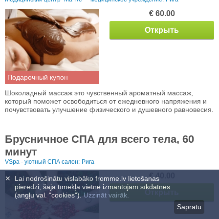
€ 60.00
Открыть
Подарочный купон
Шоколадный массаж это чувственный ароматный массаж,
который поможет освободиться от ежедневного напряжения и
почувствовать улучшение физического и душевного равновесия.
Брусничное СПА для всего тела, 60
минут
VSpa - уютный СПА салон:
Рига
€ 40.00
✕
Lai nodrošinātu vislabāko fromme.lv lietošanas
pieredzi, šajā tīmekļa vietnē izmantojam sīkdatnes
Открыть
(angļu val. "cookies").
Uzzināt vairāk.
Sapratu