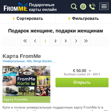
Подарочные
карты онлайн
Сортировать
Фильтровать
Подарок женщине, подарки женщинам
1
2
3
Kарта FromMe
Универсальные,
Alfa,
Berga Bazārs, ...
€ 50.00
Выбери сумму 10 - 400 €
Открыть
Карта FromMe
Купи и получи универсальную подарочную карту FromMe.lv в