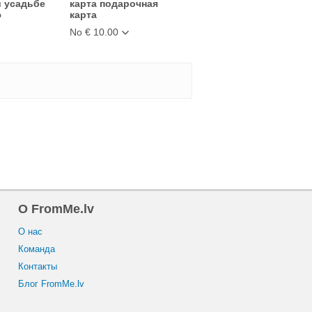
 усадьбе
карта подарочная
ю
карта
No € 10.00
O FromMe.lv
O нас
Команда
Контакты
Блог FromMe.lv