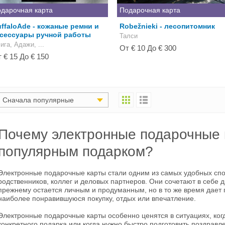
дарочная карта
Подарочная карта
ffaloAde - кожаные ремни и
Robežnieki - лесопитомник
ксессуары ручной работы
Талси
Рига, Адажи, ...
От € 10 До € 300
 € 15 До € 150
Сначала популярные
Почему электронные подарочные 
популярным подарком?
Электронные подарочные карты стали одним из самых удобных спо
родственников, коллег и деловых партнеров. Они сочетают в себе 
прежнему остается личным и продуманным, но в то же время дает
наиболее понравившуюся покупку, отдых или впечатление.
Электронные подарочные карты особенно ценятся в ситуациях, ког
конкретного подарка или когда нужно быстро подготовить поздрав