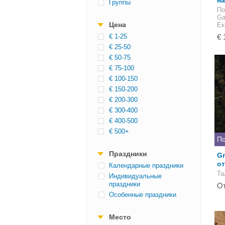
н
Группы
По
Ga
Цена
Ек
€ 1-25
€ 
€ 25-50
€ 50-75
€ 75-100
€ 100-150
€ 150-200
€ 200-300
€ 300-400
€ 400-500
€ 500+
По
Праздники
Gr
о
Календарные праздники
Та
Индивидуальные
праздники
От
Особенные праздники
Место