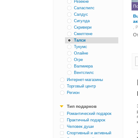
Резекне
По
Саласпилс
Салдус
Bu
Сигулда
а
Скривери
, 
Смилтене
От
Талси
Тукумс
Олайне
Огре
Валмиера
Вентспилс
Интернет-магазины
Торговый центр
Регион
Тип подарков
Романтический подарок
Практичный подарок
Человек души
Спортивный и активный