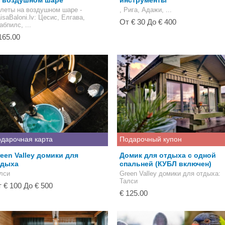
а воздушном шаре
инструменты
леты на воздушном шаре -
, Рига, Адажи, ...
isaBaloni.lv
: Цесис, Елгава,
От € 30 До € 400
абпилс, ...
165.00
дарочная карта
Подарочный купон
een Valley домики для
Домик для отдыха с одной
тдыха
спальней (КУБЛ включен)
лси
Green Valley домики для отдыха
:
Талси
 € 100 До € 500
€ 125.00