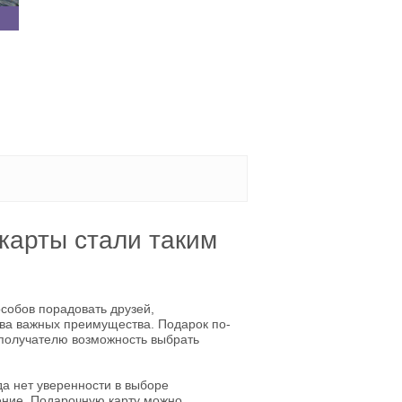
карты стали таким
собов порадовать друзей,
два важных преимущества. Подарок по-
 получателю возможность выбрать
да нет уверенности в выборе
ление. Подарочную карту можно