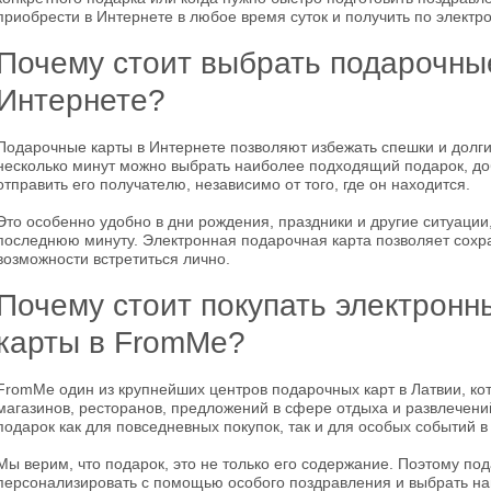
приобрести в Интернете в любое время суток и получить по электро
Почему стоит выбрать подарочны
Интернете?
Подарочные карты в Интернете позволяют избежать спешки и долги
несколько минут можно выбрать наиболее подходящий подарок, до
отправить его получателю, независимо от того, где он находится.
Это особенно удобно в дни рождения, праздники и другие ситуации
последнюю минуту. Электронная подарочная карта позволяет сохра
возможности встретиться лично.
Почему стоит покупать электрон
карты в FromMe?
FromMe один из крупнейших центров подарочных карт в Латвии, ко
магазинов, ресторанов, предложений в сфере отдыха и развлечени
подарок как для повседневных покупок, так и для особых событий в
Мы верим, что подарок, это не только его содержание. Поэтому п
персонализировать с помощью особого поздравления и выбрать н