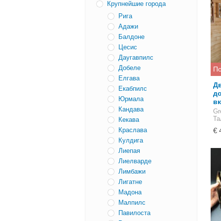
Крупнейшие города
Рига
Адажи
Балдоне
Цесис
Даугавпилс
Добеле
По
Елгава
Дв
Екабпилс
д
Юрмала
в
Кандавa
Gr
Та
Кекава
Краслава
€ 
Кулдига
Лиепая
Лиелварде
Лимбажи
Лигатне
Мадона
Малпилс
Павилостa