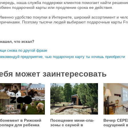
очередь, наша служба поддержки клиентов помогает найти решение 
обмен подарочной карты или продление срока ее действия.
Именно удобство покупки в Интернете, широкий ассортимент и че
причинами. Поэтому тысячи людей выбирают подарочные карты F
 нашел, что искал?
ищи снова по другой фразе
рекомендуй предприятие, чью подарочную карту ты хочешь приобрести
ебя может заинтересовать
бонемент в Рижский
Посещение мини-спа-
Вечер СЕР
оопарк для ребенка
зоны с сауной в
ощущений 