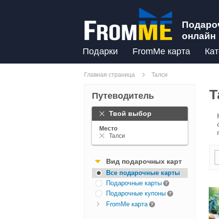
Подаро
онлайн
Подарки
FromMe карта
Кат
Главная страница
Талси
Т
Путеводитель
Твой выбор
Место
Талси
Вид подарочных карт
Все подарочные карты
Подарочные карты
Подарочные купоны
FromMe карта