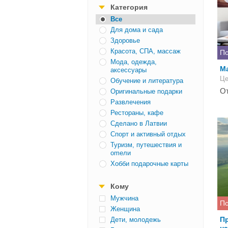
Категория
Все
Для дома и сада
Здоровье
Красота, СПА, массаж
По
Мода, одежда,
Ма
аксессуары
Це
Обучение и литература
От
Оригинальные подарки
Развлечения
Рестораны, кафе
Сделано в Латвии
Спорт и активный отдых
Туризм, путешествия и
оmели
Хобби подарочные карты
Кому
Mужчина
По
Женщина
Пр
Дети, молодежь