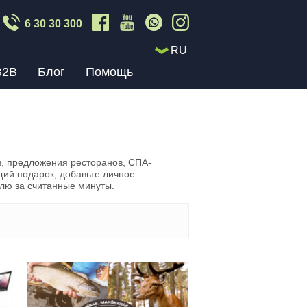
6 30 30 300
RU
B2B
Блог
Помощь
, предложения ресторанов, СПА-
щий подарок, добавьте личное
лю за считанные минуты.