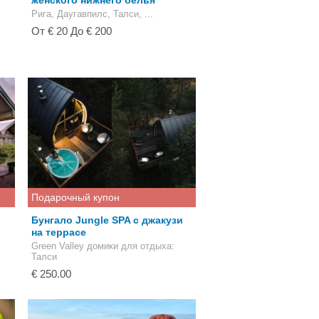
женского нижнего белья
Рига, Даугавпилс, Талси, ...
От € 20 До € 200
Подарочный купон
Бунгало Jungle SPA с джакузи
на террасе
Green Valley домики для отдыха
:
Талси
€ 250.00