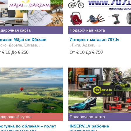
дарочная карта
Подарочная карта
газин Mājai un Dārzam
Интернет-магазин 707.lv
сис, Добеле, Елгава, ...
, Рига, Адажи, ...
 € 10 До € 250
От € 10 До € 750
дарочный купон
Подарочная карта
огулка по облакам – полет
INSERV.LV рабочие