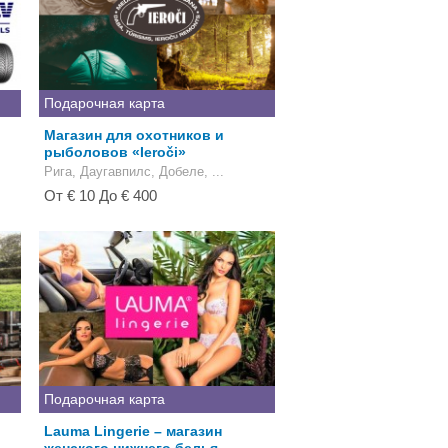
Подарочная карта
Магазин для охотников и
рыболовов «Ieroči»
Рига, Даугавпилс, Добеле, ...
От € 10 До € 400
Подарочная карта
Lauma Lingerie – магазин