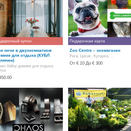
дарочный купон
Подарочная карта
е ночи в двухкомнатном
Zoo Centrs – зоомагазин
омике для отдыха (КУБЛ
Рига, Цесис, Кулдига, ...
ключен)
От € 10 До € 300
een Valley домики для отдыха
:
лси
450.00