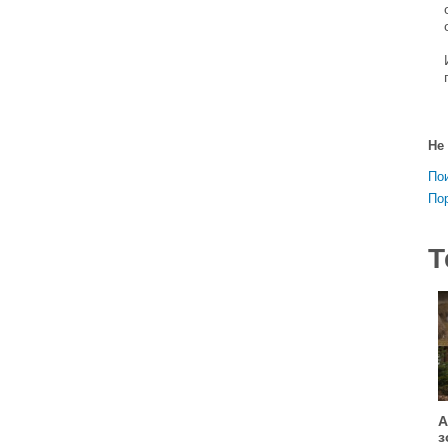
Не
По
По
Т
А
з