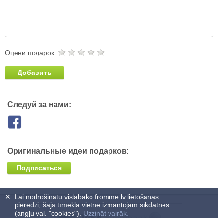
Оцени подарок:
Добавить
Следуй за нами:
Оригинальные идеи подарков:
Подписаться
✕
Lai nodrošinātu vislabāko fromme.lv lietošanas
pieredzi, šajā tīmekļa vietnē izmantojam sīkdatnes
(angļu val. "cookies").
Uzzināt vairāk.