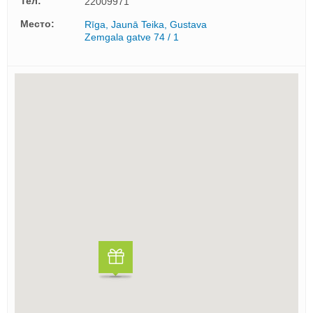
Тел:
22009971
Mесто:
Rīga, Jaunā Teika, Gustava
Zemgala gatve 74 / 1