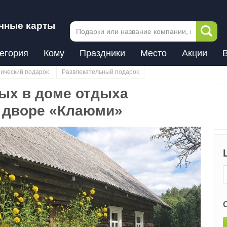
чные карты
егория
Кому
Праздники
Место
Акции
ический подарок
Развлекательный подарок
ых в доме отдыха
 дворе «Клаюми»
Next