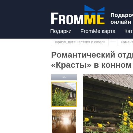
Подаро
онлайн
Подарки
FromMe карта
Кат
Туризм, путешествия и оmели
Романт
Романтический отд
«Красты» в конном
Previous
Previous