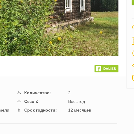
Количество:
2
Cезон:
Весь год
оmели
Cрок годности:
12 месяцев