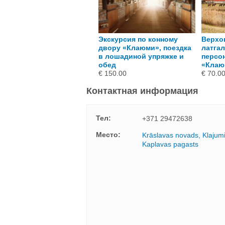
оездка в лошадиной
Экскурсия по конному
Верхо
пряжке и обед для всей
двору «Клаюми», поездка
латгал
емьи от конного двора
в лошадиной упряжке и
персо
«Клаюми»
обед
«Клаю
 100.00
€ 150.00
€ 70.0
Контактная информация
Тел:
+371 29472638
Mесто:
Krāslavas novads, Klajumi
Kaplavas pagasts