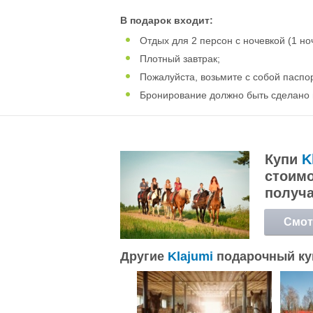
В подарок входит:
Отдых для 2 персон с ночевкой (1 ноч
Плотный завтрак;
Пожалуйста, возьмите с собой паспор
Бронирование должно быть сделано 
Купи
K
стоимо
получ
Смот
подр
Другие
Klajumi
подарочный к