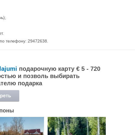
ь);
т.
по телефону: 29472638.
lajumi
подарочную карту € 5 - 720
стью и позволь выбирать
ателю подарка
реть
обнее
упоны