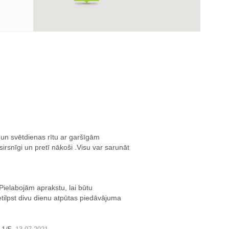
 un svētdienas rītu ar garšīgām
sirsnīgi un pretī nākoši .Visu var sarunāt
Pielabojām aprakstu, lai būtu
tilpst divu dienu atpūtas piedāvājuma