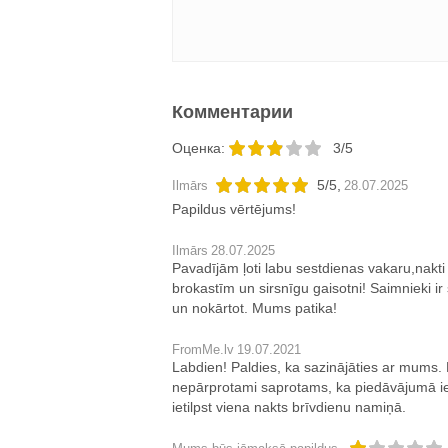
Комментарии
Oценка:
3/5
5
/
5
,
Ilmārs
28.07.2025
Papildus vērtējums!
Ilmārs
28.07.2025
Pavadījām ļoti labu sestdienas vakaru,nakti
brokastīm un sirsnīgu gaisotni! Saimnieki ir 
un nokārtot. Mums patika!
FromMe.lv
19.07.2021
Labdien! Paldies, ka sazinājāties ar mums. 
nepārprotami saprotams, ka piedāvājumā ie
ietilpst viena nakts brīvdienu namiņā.