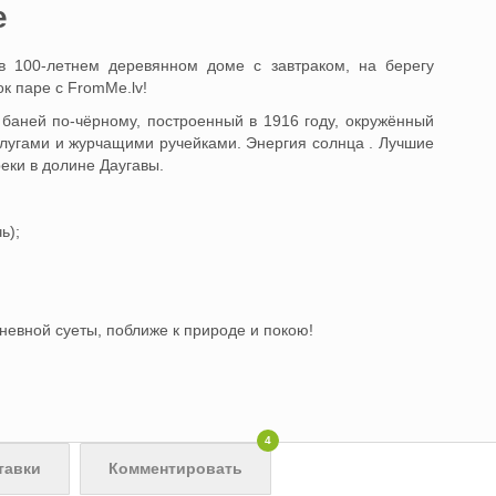
e
в 100-летнем деревянном доме с завтраком, на берегу
к паре с FromMe.lv!
баней по-чёрному, построенный в 1916 году, окружённый
лугами и журчащими ручейками. Энергия солнца . Лучшие
реки в долине Даугавы.
ь);
невной суеты, поближе к природе и покою!
4
тавки
Комментировать