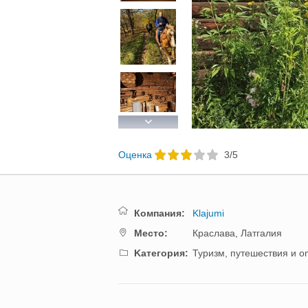
Next
Oценка
3
/
5
Компания:
Klajumi
Mестo:
Краслава,
Латгалия
Kатегория:
Туризм, путешествия и 