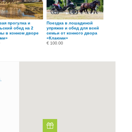
вая прогулка и
Поездка в лошадиной
Экскурсия 
ьский обед на 2
упряжке и обед для всей
двору «Кла
ны в конном дворе
семьи от конного двора
в лошадино
ми»
«Клаюми»
обед
0
€ 100.00
€ 150.00
,