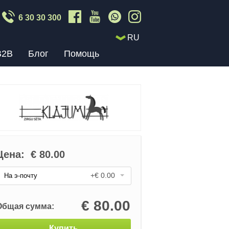
6 30 30 300
RU
B2B
Блог
Помощь
Цена:
€
80.00
+€ 0.00
На э-почту
€
80.00
Общая сумма:
Купить