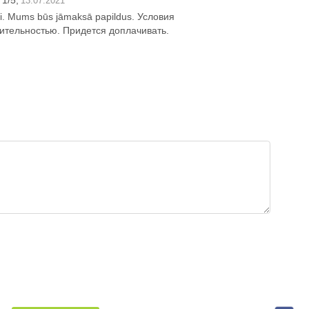
1
/
5
,
13.07.2021
tei. Mums būs jāmaksā papildus. Условия
ительностью. Придется доплачивать.