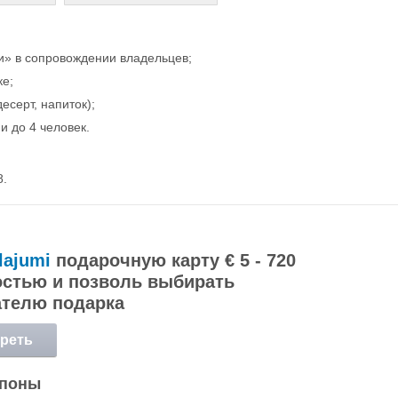
и» в сопровождении владельцев;
ке;
есерт, напиток);
 до 4 человек.
8.
lajumi
подарочную карту € 5 - 720
стью и позволь выбирать
ателю подарка
реть
обнее
упоны