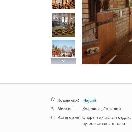
Previous
Next
Компания:
Klajumi
Mестo:
Краслава,
Латгалия
Kатегория:
Спорт и активный отдых,
путешествия и оmели