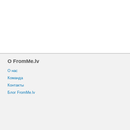
O FromMe.lv
O нас
Команда
Контакты
Блог FromMe.lv