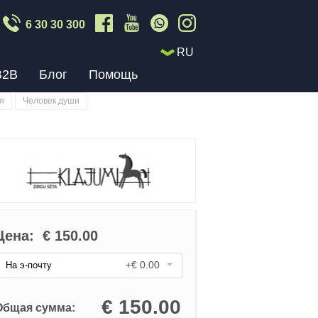
6 30 30 300
RU
B2B
Блог
Помощь
я
Человек души
Цена:
€
150.00
+€ 0.00
На э-почту
€
150.00
Общая сумма: