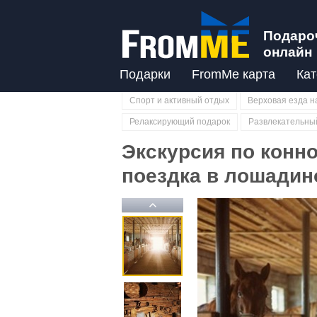
Подаро
онлайн
Подарки
FromMe карта
Кат
Спорт и активный отдых
Верховая езда н
Релаксирующий подарок
Развлекательны
Экскурсия по конн
поездка в лошадин
Previous