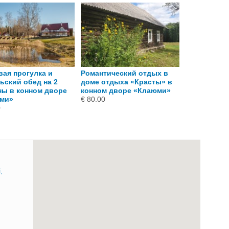
вая прогулка и
Романтический отдых в
Поездка в 
ьский обед на 2
доме отдыха «Красты» в
упряжке и 
ны в конном дворе
конном дворе «Клаюми»
семьи от к
ми»
€ 80.00
«Клаюми»
0
€ 100.00
,