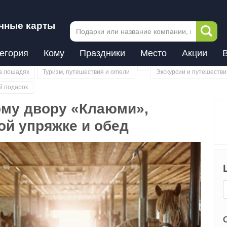
чные карты
егория
Кому
Праздники
Место
Акции
а лошадях
Туризм, путешествия и оmели
Экскурсии и путешестви
й подарок
ому двору «Клаюми»,
ой упряжке и обед