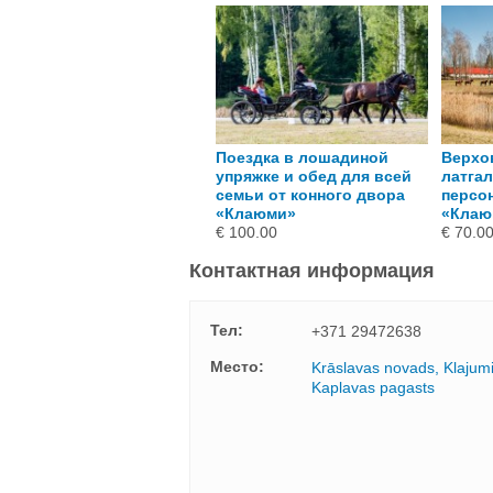
омантический отдых в
Поездка в лошадиной
Верхо
оме отдыха «Красты» в
упряжке и обед для всей
латгал
онном дворе «Клаюми»
семьи от конного двора
персо
 80.00
«Клаюми»
«Клаю
€ 100.00
€ 70.0
Контактная информация
Тел:
+371 29472638
Mесто:
Krāslavas novads, Klajumi
Kaplavas pagasts