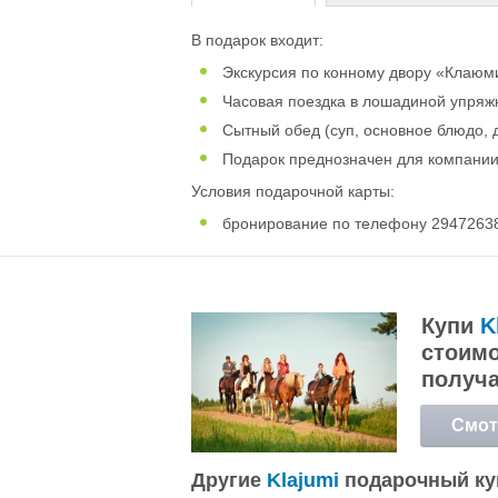
В подарок входит:
Экскурсия по конному двору «Клаюм
Часовая поездка в лошадиной упряж
Сытный обед (суп, основное блюдо, д
Подарок преднозначен для компаниии
Условия подарочной карты:
бронирование по телефону 2947263
Купи
K
стоимо
получ
Смот
подр
Другие
Klajumi
подарочный к