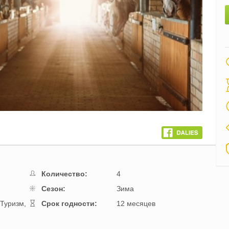
Next
Количество:
4
Cезон:
Зима
Туризм,
Cрок годности:
12 месяцев