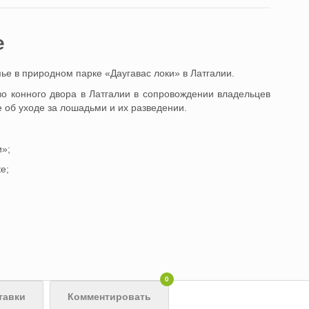
e
ье в природном парке «Даугавас локи» в Латгалии.
во конного двора в Латгалии в сопровождении владельцев
е об уходе за лошадьми и их разведении.
и»;
е;
0
тавки
Комментировать