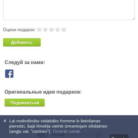
Оцени подарок:
Добавить
Следуй за нами:
Оригинальные идеи подарков:
Подписаться
✕
Lai nodrošinātu vislabāko fromme.lv lietošanas
pieredzi, šajā tīmekļa vietnē izmantojam sīkdatnes
(angļu val. "cookies").
Uzzināt vairāk.