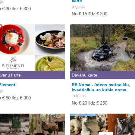
karte
ga
Sigulda
 € 30 līdz € 300
No € 15 līdz € 300
vanu karte
Dāvanu karte
Elementi
RS Noma - ūdens motociklu,
kvadriciklu un kubla noma
ga
Tukums
 € 50 līdz € 300
No € 20 līdz € 250