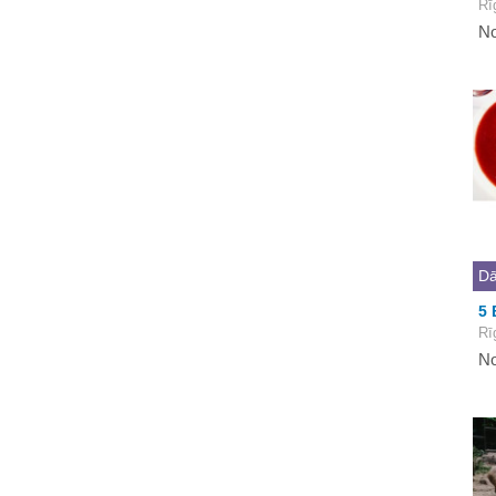
Rī
No
Dā
5 
Rī
No