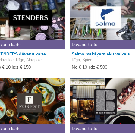
vanu karte
Dāvanu karte
ENDERS dāvanu karte
Salmo makšķernieku veikals
zkraukle, Rīga, Akropole, ...
Rīga, Spice
 € 10 līdz € 150
No € 10 līdz € 500
vanu karte
Dāvanu karte