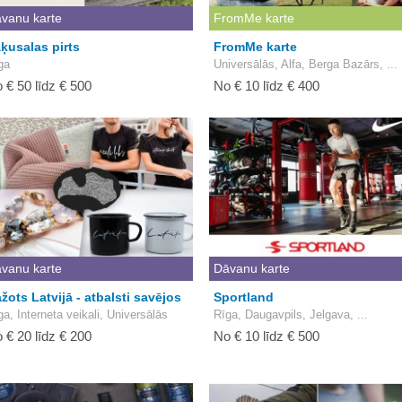
vanu karte
FromMe karte
ķusalas pirts
FromMe karte
ga
Universālās, Alfa, Berga Bazārs, ...
 € 50 līdz € 500
No € 10 līdz € 400
vanu karte
Dāvanu karte
žots Latvijā - atbalsti savējos
Sportland
ga, Interneta veikali, Universālās
Rīga, Daugavpils, Jelgava, ...
 € 20 līdz € 200
No € 10 līdz € 500