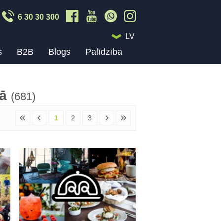
6 30 30 300
LV
s
B2B
Blogs
Palīdzība
jā
(681)
1
2
3