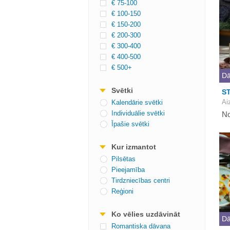
€ 75-100
€ 100-150
€ 150-200
€ 200-300
€ 300-400
€ 400-500
€ 500+
Dā
Svētki
ST
Ai
Kalendārie svētki
Individuālie svētki
No
Īpašie svētki
Kur izmantot
Pilsētas
Pieejamība
Tirdzniecības centri
Reģioni
Ko vēlies uzdāvināt
Dā
Romantiska dāvana