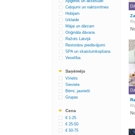
Apģērbs un aksesuāri
Dā
Ceļojumi un naktsmītnes
Hobijam
Za
Izklaide
Rī
Mājai un dārzam
No
Oriģināla dāvana
Ražots Latvijā
Restorānu piedāvājumi
SPA un skaistumkopšana
Veselība
Saņēmējs
Vīrietis
Sieviete
Dā
Bērni, jaunieši
Grupas
Ra
Rī
Cena
No
€ 1-25
€ 25-50
€ 50-75