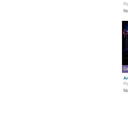
Rī
No
Dā
An
Rī
No