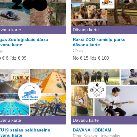
vanu karte
Dāvanu karte
gas Zooloģiskais dārza
Rakši ZOO kamieļu parks
vanu karte
dāvanu karte
ga
Cēsis
 € 6 līdz € 99
No € 15 līdz € 100
vanu karte
Dāvanu karte
U Ķīpsalas peldbaseins
DĀVANA HOBIJAM
vanu karte
Rīga, Ķekava, Universālās