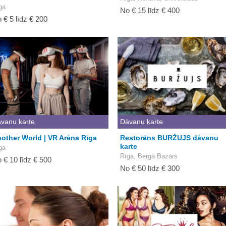
ga
No € 15 līdz € 400
 € 5 līdz € 200
vanu karte
Dāvanu karte
other World | VR Arēna Rīga
Restorāns BURŽUJS dāvanu
karte
ga
Rīga, Berga Bazārs
 € 10 līdz € 500
No € 50 līdz € 300