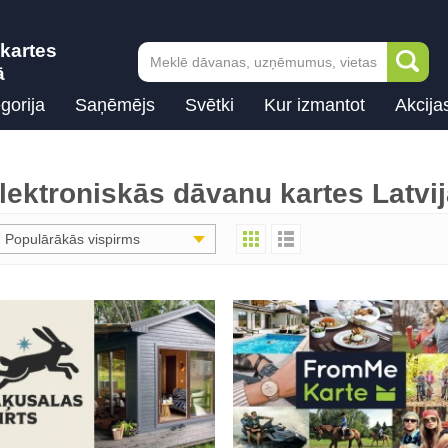
kartes
ā
gorija
Saņēmējs
Svētki
Kur izmantot
Akcija
lektroniskās dāvanu kartes Latvi
Populārākās vispirms