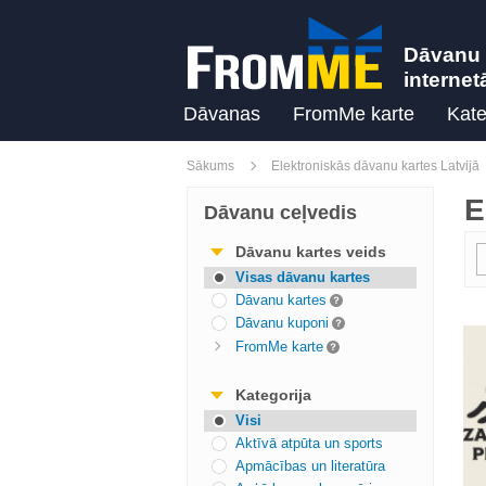
Dāvanu 
internet
Dāvanas
FromMe karte
Kate
Sākums
Elektroniskās dāvanu kartes Latvijā
E
Dāvanu ceļvedis
Dāvanu kartes veids
Visas dāvanu kartes
Dāvanu kartes
Dāvanu kuponi
FromMe karte
Kategorija
Visi
Aktīvā atpūta un sports
Apmācības un literatūra