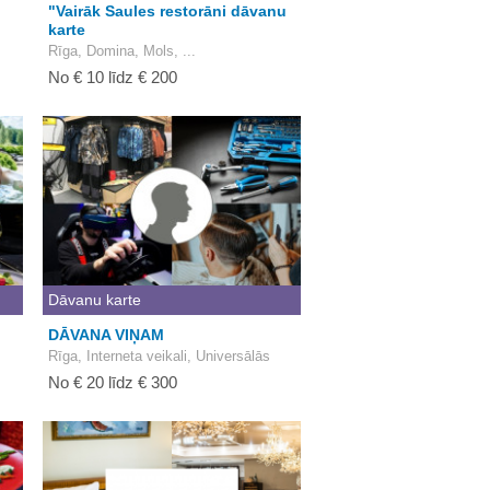
"Vairāk Saules restorāni dāvanu
karte
Rīga, Domina, Mols, ...
No € 10 līdz € 200
Dāvanu karte
DĀVANA VIŅAM
Rīga, Interneta veikali, Universālās
No € 20 līdz € 300