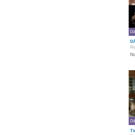
Dā
D
Rī
No
Dā
Ti