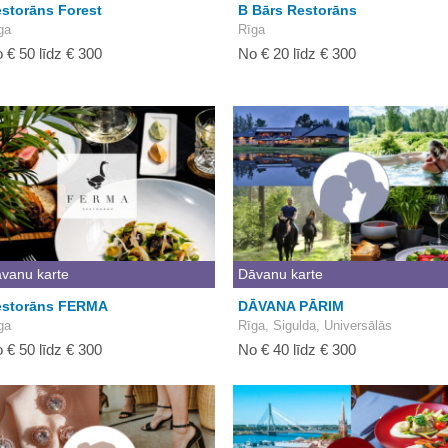
storāns Forest
B Bārs Restorāns
ga
Rīga
 € 50 līdz € 300
No € 20 līdz € 300
vanu karte
Dāvanu karte
estorāns FERMA
DĀVANA PĀRIM
ga
Rīga, Sigulda, Universālās
 € 50 līdz € 300
No € 40 līdz € 300