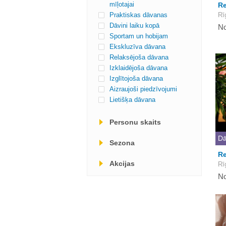
mīļotajai
Re
Praktiskas dāvanas
Rī
Dāvini laiku kopā
No
Sportam un hobijam
Ekskluzīva dāvana
Relaksējoša dāvana
Izklaidējoša dāvana
Izglītojoša dāvana
Aizraujoši piedzīvojumi
Lietišķa dāvana
Personu skaits
Dā
Sezona
R
Akcijas
Rī
No