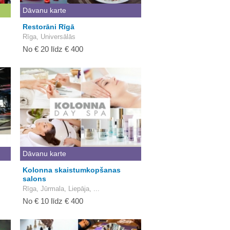
Dāvanu karte
Restorāni Rīgā
Rīga, Universālās
No € 20 līdz € 400
Dāvanu karte
Kolonna skaistumkopšanas
salons
Rīga, Jūrmala, Liepāja, ...
No € 10 līdz € 400