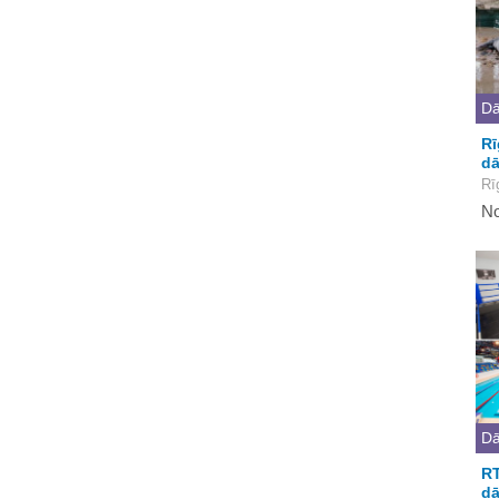
Dā
Rī
dā
Rī
No
Dā
RT
dā