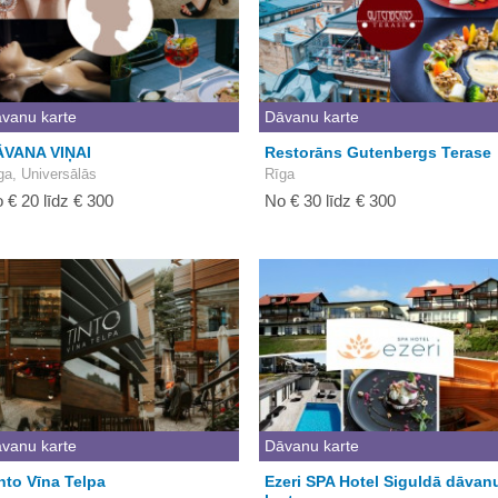
vanu karte
Dāvanu karte
ĀVANA VIŅAI
Restorāns Gutenbergs Terase
ga, Universālās
Rīga
 € 20 līdz € 300
No € 30 līdz € 300
vanu karte
Dāvanu karte
nto Vīna Telpa
Ezeri SPA Hotel Siguldā dāvan