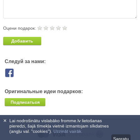
Оцени подарок:
Добавить
Следуй за нами:
Оригинальные идеи подарков:
Подписаться
✕
Lai nodrošinātu vislabāko fromme.lv lietošanas
pieredzi, šajā tīmekļa vietnē izmantojam sīkdatnes
(angļu val. "cookies").
Uzzināt vairāk.
Sapratu