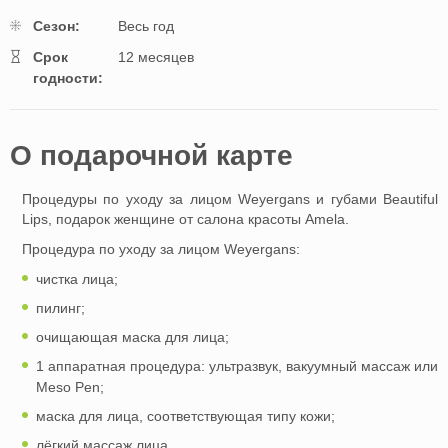
Cезон:
Весь год
Cрок
12 месяцев
годности:
O подарочной картe
Процедуры по уходу за лицом Weyergans и губами Beautiful
Lips, подарок женщине от салона красоты Amela.
Процедура по уходу за лицом Weyergans:
чистка лица;
пилинг;
очищающая маска для лица;
1 аппаратная процедура: ультразвук, вакуумный массаж или
Meso Pen;
маска для лица, соответствующая типу кожи;
лёгкий массаж лица.