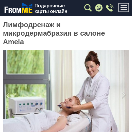
Подарочные
карты онлайн
Лимфодренаж и
микродермабразия в салоне
Amela
Previous
Nex