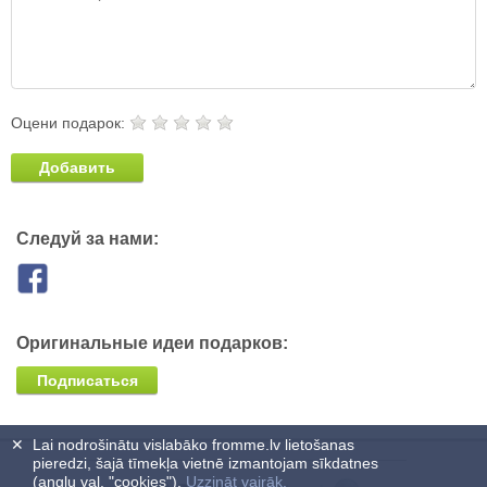
Оцени подарок:
Добавить
Следуй за нами:
Оригинальные идеи подарков:
Подписаться
✕
Lai nodrošinātu vislabāko fromme.lv lietošanas
pieredzi, šajā tīmekļa vietnē izmantojam sīkdatnes
(angļu val. "cookies").
Uzzināt vairāk.