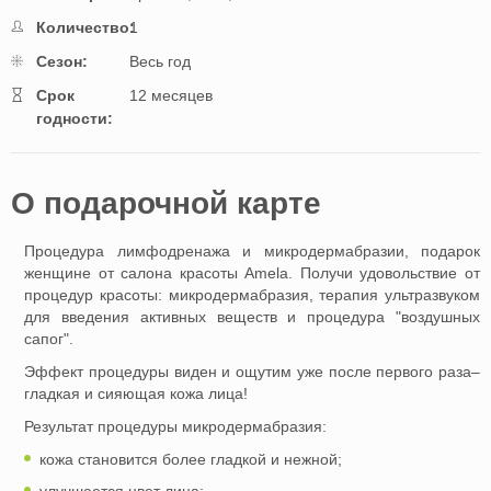
Количество:
1
Cезон:
Весь год
Cрок
12 месяцев
годности:
O подарочной картe
Процедура лимфодренажа и микродермабразии, подарок
женщине от салона красоты Amela. Получи удовольствие от
процедур красоты: микродермабразия, терапия ультразвуком
для введения активных веществ и процедура "воздушных
сапог".
Эффект процедуры виден и ощутим уже после первого раза–
гладкая и сияющая кожа лица!
Результат процедуры микродермабразия:
кожа становится более гладкой и нежной;
улучшается цвет лица;