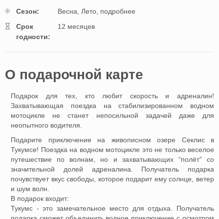
Cезон:
Весна,
Лето,
подробнее
Cрок
12 месяцев
годности:
O подарочной картe
Подарок для тех, кто любит скорость и адреналин!
Захватывающая поездка на стабилизированном водном
мотоцикле не станет непосильной задачей даже для
неопытного водителя.
Подарите приключение на живописном озере Секлис в
Тукумсе! Поездка на водном мотоцикле это не только веселое
путешествие по волнам, но и захватывающих “полёт” со
значительной долей адреналина. Получатель подарка
почувствует вкус свободы, которое подарит ему солнце, ветер
и шум волн.
В подарок входит:
Тукумс - это замечательное место для отдыха. Получатель
подарка сможет объединить водное приключение с осмотром