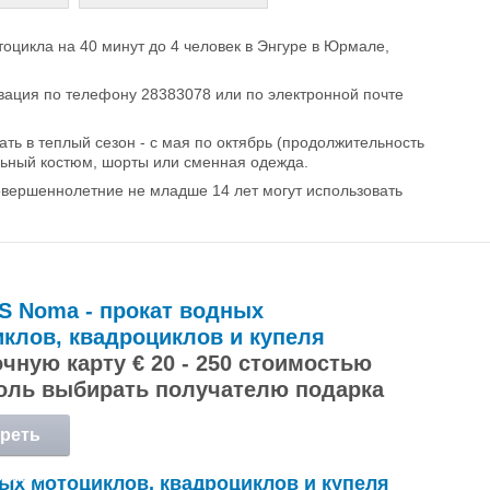
оцикла на 40 минут до 4 человек в Энгуре в Юрмале,
ация по телефону 28383078 или по электронной почте
ь в теплый сезон - с мая по октябрь (продолжительность
льный костюм, шорты или сменная одежда.
овершеннолетние не младше 14 лет могут использовать
S Noma - прокат водных
клов, квадроциклов и купеля
чную карту € 20 - 250 стоимостью
оль выбирать получателю подарка
реть
обнее
ых мотоциклов, квадроциклов и купеля