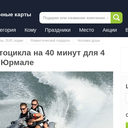
чные карты
егория
Кому
Праздники
Место
Акции
ы, SUP, лодки
Романтический подарок
Человек души
оцикла на 40 минут для 4
в Юрмале
Next