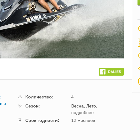
х
Количество:
4
в и
Cезон:
Весна,
Лето,
подробнее
Cрок годности:
12 месяцев