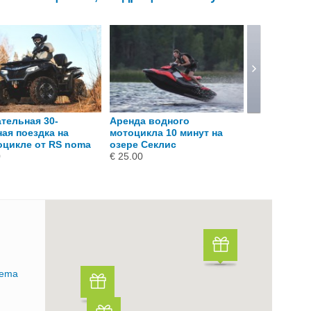
тельная 30-
Аренда водного
Аренда вод
ая поездка на
мотоцикла 10 минут на
мотоцикла н
оцикле от RS noma
озере Секлис
человек на
0
€ 25.00
€ 120.00
iema