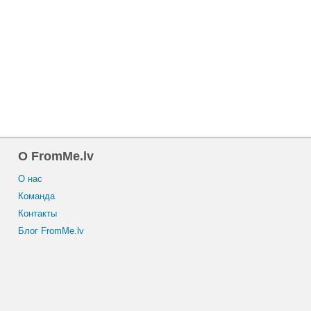
O FromMe.lv
O нас
Команда
Контакты
Блог FromMe.lv