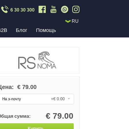
6 30 30 300
RU
B2B
Блог
Помощь
Цена:
€
79.00
+€ 0.00
На э-почту
€
79.00
Общая сумма:
Купить