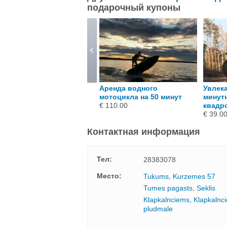
подарочный купоны
асовая поездка на
Аренда водного
Увлека
вадроцикле в Тукумсе
мотоцикла на 50 минут
минутн
 60.00
€ 110.00
квадр
€ 39.0
Контактная информация
Тел:
28383078
Mесто:
Tukums, Kurzemes 57
Tumes pagasts, Seklis
Klapkalnciems, Klapkalnc
pludmale