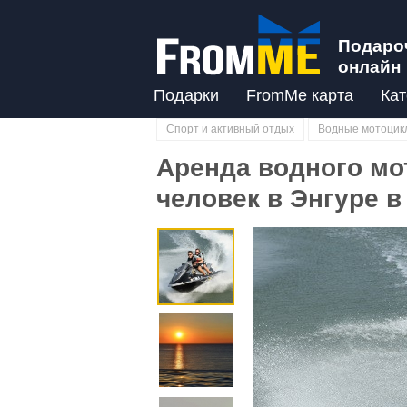
Подаро
онлайн
Подарки
FromMe карта
Кат
Спорт и активный отдых
Водные мотоцикл
Аренда водного мот
человек в Энгуре 
Previous