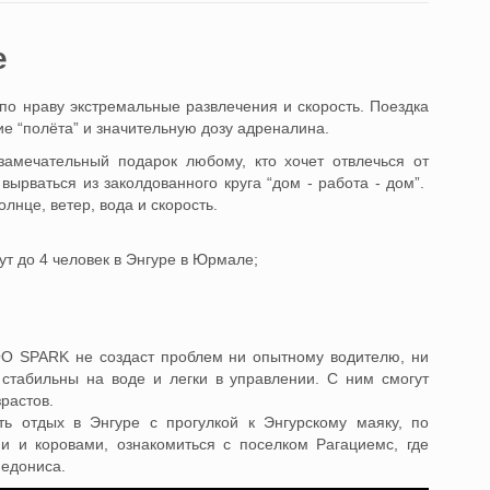
e
по нраву экстремальные развлечения и скорость. Поездка
е “полёта” и значительную дозу адреналина.
замечательный подарок любому, кто хочет отвлечься от
вырваться из заколдованного круга “дом - работа - дом”.
лнце, ветер, вода и скорость.
ут до 4 человек в Энгуре в Юрмале;
O SPARK не создаст проблем ни опытному водителю, ни
ь стабильны на воде и легки в управлении. С ним смогут
растов.
ь отдых в Энгуре с прогулкой к Энгурскому маяку, по
 и коровами, ознакомиться с поселком Рагациемс, где
иедониса.