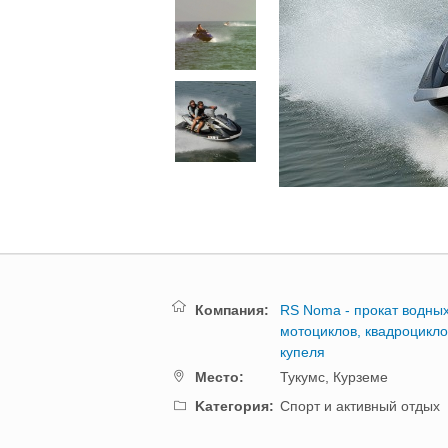
Компания:
RS Noma - прокат водны
мотоциклов, квадроцикло
купеля
Mестo:
Тукумс,
Курземе
Kатегория:
Спорт и активный отдых