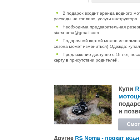
В подарок входит aренда водного мот
pасходы на топливо, yслуги инструктора.
Необходима предварительная резерв
siarsnoma@gmail.com
.
Подарочной картой можно использоват
сезона может измениться) Одежда: купа
Предложение доступно с 18 лет, нес
карту в присутствии родителей.
Купи
R
мотоци
подаро
и позв
Смот
подр
Другие
RS Noma - прокат водн