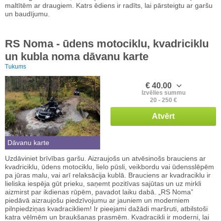
maltītēm ar draugiem. Katrs ēdiens ir radīts, lai pārsteigtu ar garšu
un baudījumu.
RS Noma - ūdens motociklu, kvadriciklu
un kubla noma dāvanu karte
Tukums
€ 40.00
Izvēlies summu
20 - 250 €
Atvērt
Dāvanu karte
Uzdāviniet brīvības garšu. Aizraujošs un atvēsinošs brauciens ar
kvadriciklu, ūdens motociklu, lielo pūsli, veikbordu vai ūdensslēpēm
pa jūras malu, vai arī relaksācija kublā. Brauciens ar kvadraciklu ir
lieliska iespēja gūt prieku, saņemt pozitīvas sajūtas un uz mirkli
aizmirst par ikdienas rūpēm, pavadot laiku dabā. „RS Noma”
piedāvā aizraujošu piedzīvojumu ar jauniem un moderniem
pilnpiedziņas kvadracikliem! Ir pieejami dažādi maršruti, atbilstoši
katra vēlmēm un braukšanas prasmēm. Kvadracikli ir moderni, lai