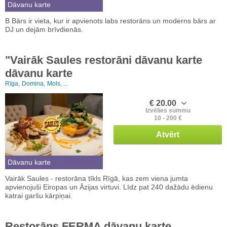
Dāvanu karte
B Bārs ir vieta, kur ir apvienots labs restorāns un moderns bārs ar
DJ un dejām brīvdienās.
"Vairāk Saules restorāni dāvanu karte
dāvanu karte
Rīga,
Domina,
Mols, ...
€ 20.00
Izvēlies summu
10 - 200 €
Atvērt
Dāvanu karte
Vairāk Saules - restorāna tīkls Rīgā, kas zem viena jumta
apvienojuši Eiropas un Āzijas virtuvi. Līdz pat 240 dažādu ēdienu
katrai garšu kārpiņai.
Restorāns FERMA dāvanu karte