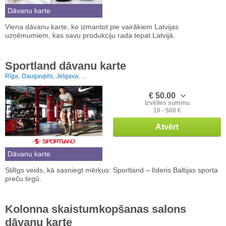
Dāvanu karte
Viena dāvanu karte, ko izmantot pie vairākiem Latvijas
uzņēmumiem, kas savu produkciju rada tepat Latvijā.
Sportland dāvanu karte
Rīga,
Daugavpils,
Jelgava, ...
€ 50.00
Izvēlies summu
10 - 500 €
Atvērt
Dāvanu karte
Stilīgs veids, kā sasniegt mērķus: Sportland – līderis Baltijas sporta
preču tirgū.
Kolonna skaistumkopšanas salons
dāvanu karte