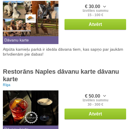
€ 30.00
Izvēlies summu
15 - 100 €
Atvērt
Dāvanu karte
Atpūta kamieļu parkā ir ideāla dāvana tiem, kas sapņo par jaukām
brīvdienām pie dabas!
Restorāns Naples dāvanu karte dāvanu
karte
Rīga
€ 50.00
Izvēlies summu
30 - 300 €
Atvērt