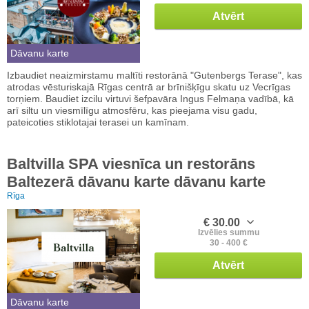
Atvērt
Dāvanu karte
Izbaudiet neaizmirstamu maltīti restorānā "Gutenbergs Terase", kas
atrodas vēsturiskajā Rīgas centrā ar brīnišķīgu skatu uz Vecrīgas
torņiem. Baudiet izcilu virtuvi šefpavāra Ingus Felmaņa vadībā, kā
arī siltu un viesmīlīgu atmosfēru, kas pieejama visu gadu,
pateicoties stiklotajai terasei un kamīnam.
Baltvilla SPA viesnīca un restorāns
Baltezerā dāvanu karte dāvanu karte
Rīga
€ 30.00
Izvēlies summu
30 - 400 €
Atvērt
Dāvanu karte