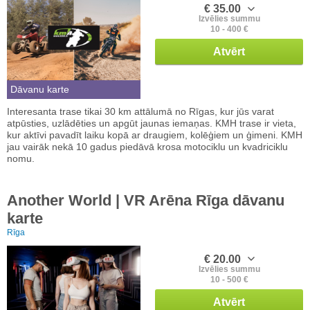
€ 35.00
Izvēlies summu
10 - 400 €
Atvērt
Dāvanu karte
Interesanta trase tikai 30 km attālumā no Rīgas, kur jūs varat
atpūsties, uzlādēties un apgūt jaunas iemaņas. KMH trase ir vieta,
kur aktīvi pavadīt laiku kopā ar draugiem, kolēģiem un ģimeni. KMH
jau vairāk nekā 10 gadus piedāvā krosa motociklu un kvadriciklu
nomu.
Another World | VR Arēna Rīga dāvanu
karte
Rīga
€ 20.00
Izvēlies summu
10 - 500 €
Atvērt