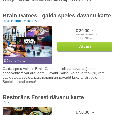
Brain Games - galda spēles dāvanu karte
Rīga,
Interneta veikali,
Alfa, ...
€ 30.00
Izvēlies summu
10 - 200 €
Atvērt
Dāvanu karte
Galda spēļu veikals Brain Games – lieliska dāvana ģimenei,
absolventam vai draugam. Dāvanu karte, ko novērtēs visi, kam
patīk galda spēles, izaicinājumi un pavadīt laiku ar draugiem.
Spēlēju, tātad esmu!
Restorāns Forest dāvanu karte
Rīga
€ 50.00