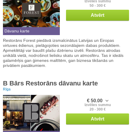
Izvēlies summu
50 - 300 €
Atvērt
Dāvanu karte
Restorāns Forest piedāvā izsmalcinātus Latvijas un Eiropas
virtuves ēdienus, pielāgojoties sezonālajiem dabas produktiem.
Apmeklētāji var baudīt plašu dzērienu izvēli. Restorāns atrodas
unikālā vietā, nodrošinot lielisku skatu un atmosfēru. Tas ir ideāls
galamērķis gan ģimenes maltītēm, gan biznesa tikšanās un
privātiem pasākumiem.
B Bārs Restorāns dāvanu karte
Rīga
€ 50.00
Izvēlies summu
20 - 300 €
Atvērt