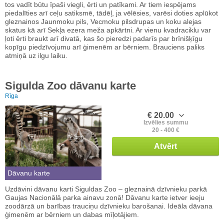
tos vadīt būtu īpaši viegli, ērti un patīkami. Ar tiem iespējams
piedalīties arī ceļu satiksmē, tādēļ, ja vēlēsies, varēsi doties aplūkot
gleznainos Jaunmoku pils, Vecmoku pilsdrupas un koku alejas
skatus kā arī Sekļa ezera meža apkārtni. Ar vienu kvadraciklu var
ļoti ērti braukt arī divatā, kas šo pieredzi padarīs par brīnišķīgu
kopīgu piedzīvojumu arī ģimenēm ar bērniem. Brauciens paliks
atmiņā uz ilgu laiku.
Sigulda Zoo dāvanu karte
Rīga
€ 20.00
Izvēlies summu
20 - 400 €
Atvērt
Dāvanu karte
Uzdāvini dāvanu karti Siguldas Zoo – gleznainā dzīvnieku parkā
Gaujas Nacionālā parka ainavu zonā! Dāvanu karte ietver ieeju
zoodārzā un barības trauciņu dzīvnieku barošanai. Ideāla dāvana
ģimenēm ar bērniem un dabas mīļotājiem.