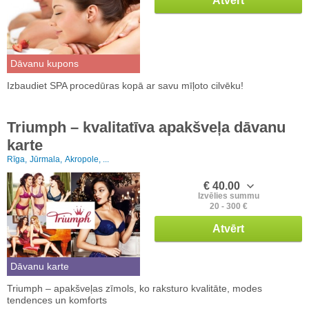
Atvērt
Dāvanu kupons
Izbaudiet SPA procedūras kopā ar savu mīļoto cilvēku!
Triumph – kvalitatīva apakšveļa dāvanu
karte
Rīga,
Jūrmala,
Akropole, ...
€ 40.00
Izvēlies summu
20 - 300 €
Atvērt
Dāvanu karte
Triumph – apakšveļas zīmols, ko raksturo kvalitāte, modes
tendences un komforts