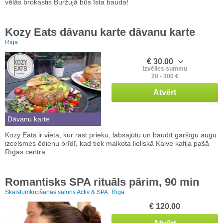
vēlās brokastis Buržujā būs īsta bauda!
Kozy Eats dāvanu karte dāvanu karte
Rīga
€ 30.00
Izvēlies summu
20 - 300 €
Atvērt
Dāvanu karte
Kozy Eats ir vieta, kur rast prieku, labsajūtu un baudīt garšīgu augu
izcelsmes ēdienu brīdī, kad tiek malkota lieliskā Kalve kafija pašā
Rīgas centrā.
Romantisks SPA rituāls pārim, 90 min
Skaistumkopšanas salons Activ & SPA:
Rīga
€ 120.00