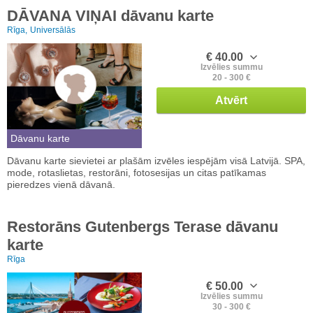
DĀVANA VIŅAI dāvanu karte
Rīga,
Universālās
€ 40.00
Izvēlies summu
20 - 300 €
Atvērt
Dāvanu karte
Dāvanu karte sievietei ar plašām izvēles iespējām visā Latvijā. SPA,
mode, rotaslietas, restorāni, fotosesijas un citas patīkamas
pieredzes vienā dāvanā.
Restorāns Gutenbergs Terase dāvanu
karte
Rīga
€ 50.00
Izvēlies summu
30 - 300 €