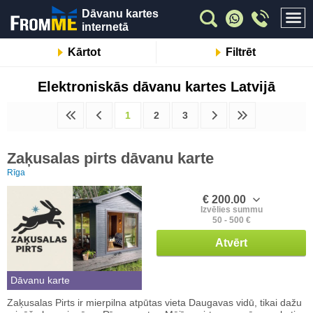
Dāvanu kartes
internetā
Kārtot
Filtrēt
Elektroniskās dāvanu kartes Latvijā
1
2
3
Zaķusalas pirts dāvanu karte
Rīga
€ 200.00
Izvēlies summu
50 - 500 €
Atvērt
Dāvanu karte
Zaķusalas Pirts ir mierpilna atpūtas vieta Daugavas vidū, tikai dažu