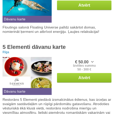
Atvērt
Dāvanu karte
Floutings salonā Floating Universe palīdz sakārtot domas,
nomierināt ķermeni un atbrīvot enerģiju. Ļaujies relaksācijai!
5 Elementi dāvanu karte
Rīga
€ 50.00
Izvēlies summu
50 - 300 €
Atvērt
Dāvanu karte
Restorāns 5 Elementi piedāvā izsmalcinātus ēdienus, kas izceļas ar
svaigām sastāvdaļām un rūpīgi pārdomātu gatavošanu. Atrodoties
vēsturiskā ēkā klusā vietā, restorāns nodrošina mierīgu un
viesmīlīgu atmosfēru, lieliski piemērotu romantiskām vakariņām vai