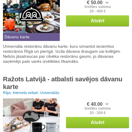
€ 50.00
Izvēlies summu
20 - 400 €
Atvērt
Dāvanu karte
Universāla restorānu dāvanu karte, kuru izmantot iecienītos
restorānos Rīgā un pierīgā. Izcila dāvana draugam vai kolēģim.
Nebūs jāsatraucas par cilvēka restorānu gaumi, jo dāvanas
saņēmējs pats varēs izvēlēties tīkamāko.
Ražots Latvijā - atbalsti savējos dāvanu
karte
Rīga,
Interneta veikali,
Universālās
€ 40.00
Izvēlies summu
20 - 200 €
Atvērt