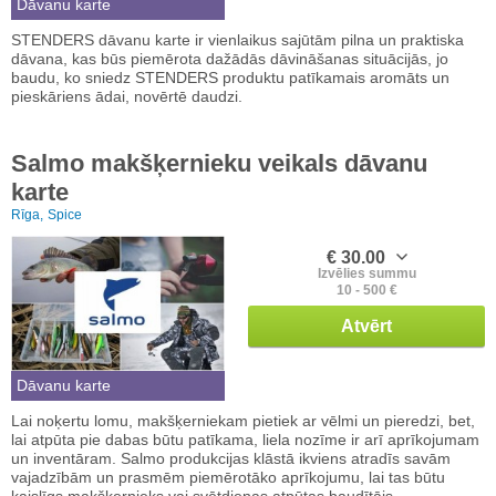
Dāvanu karte
STENDERS dāvanu karte ir vienlaikus sajūtām pilna un praktiska
dāvana, kas būs piemērota dažādās dāvināšanas situācijās, jo
baudu, ko sniedz STENDERS produktu patīkamais aromāts un
pieskāriens ādai, novērtē daudzi.
Salmo makšķernieku veikals dāvanu
karte
Rīga,
Spice
€ 30.00
Izvēlies summu
10 - 500 €
Atvērt
Dāvanu karte
Lai noķertu lomu, makšķerniekam pietiek ar vēlmi un pieredzi, bet,
lai atpūta pie dabas būtu patīkama, liela nozīme ir arī aprīkojumam
un inventāram. Salmo produkcijas klāstā ikviens atradīs savām
vajadzībām un prasmēm piemērotāko aprīkojumu, lai tas būtu
kaislīgs makšķernieks vai svētdienas atpūtas baudītājs.