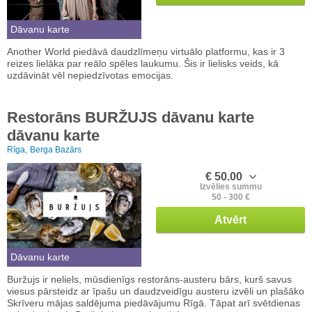
Dāvanu karte
Another World piedāvā daudzlīmeņu virtuālo platformu, kas ir 3
reizes lielāka par reālo spēles laukumu. Šis ir lielisks veids, kā
uzdāvināt vēl nepiedzīvotas emocijas.
Restorāns BURŽUJS dāvanu karte
dāvanu karte
Rīga,
Berga Bazārs
€ 50.00
Izvēlies summu
50 - 300 €
Atvērt
Dāvanu karte
Buržujs ir neliels, mūsdienīgs restorāns-austeru bārs, kurš savus
viesus pārsteidz ar īpašu un daudzveidīgu austeru izvēli un plašāko
Skrīveru mājas saldējuma piedāvājumu Rīgā. Tāpat arī svētdienas