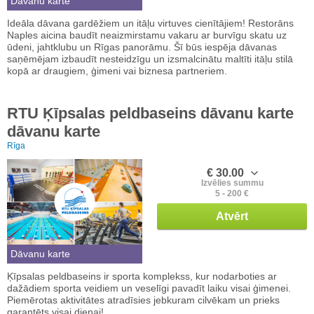
Dāvanu karte
Ideāla dāvana gardēžiem un itāļu virtuves cienītājiem! Restorāns
Naples aicina baudīt neaizmirstamu vakaru ar burvīgu skatu uz
ūdeni, jahtklubu un Rīgas panorāmu. Šī būs iespēja dāvanas
saņēmējam izbaudīt nesteidzīgu un izsmalcinātu maltīti itāļu stilā
kopā ar draugiem, ģimeni vai biznesa partneriem.
RTU Ķīpsalas peldbaseins dāvanu karte
dāvanu karte
Rīga
€ 30.00
Izvēlies summu
5 - 200 €
Atvērt
Dāvanu karte
Ķīpsalas peldbaseins ir sporta komplekss, kur nodarboties ar
dažādiem sporta veidiem un veselīgi pavadīt laiku visai ģimenei.
Piemērotas aktivitātes atradīsies jebkuram cilvēkam un prieks
garantēts visai dienai!