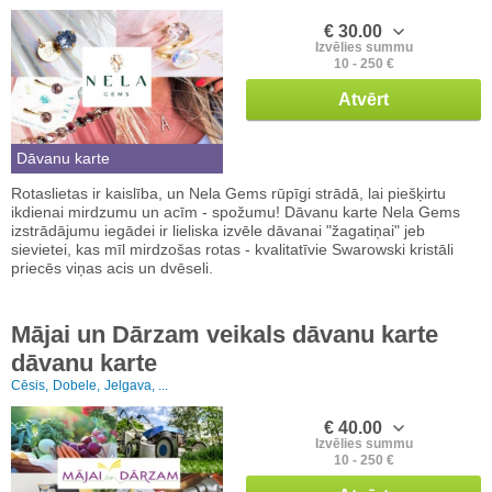
€ 30.00
Izvēlies summu
10 - 250 €
Atvērt
Dāvanu karte
Rotaslietas ir kaislība, un Nela Gems rūpīgi strādā, lai piešķirtu
ikdienai mirdzumu un acīm - spožumu! Dāvanu karte Nela Gems
izstrādājumu iegādei ir lieliska izvēle dāvanai "žagatiņai" jeb
sievietei, kas mīl mirdzošas rotas - kvalitatīvie Swarowski kristāli
priecēs viņas acis un dvēseli.
Mājai un Dārzam veikals dāvanu karte
dāvanu karte
Cēsis,
Dobele,
Jelgava, ...
€ 40.00
Izvēlies summu
10 - 250 €