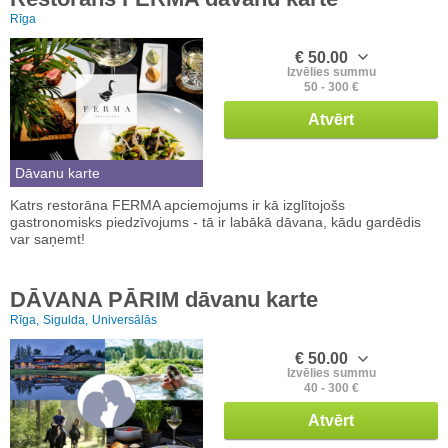
Rīga
€ 50.00
Izvēlies summu
50 - 300 €
Atvērt
Dāvanu karte
Katrs restorāna FERMA apciemojums ir kā izglītojošs
gastronomisks piedzīvojums - tā ir labākā dāvana, kādu gardēdis
var saņemt!
DĀVANA PĀRIM dāvanu karte
Rīga,
Sigulda,
Universālās
€ 50.00
Izvēlies summu
40 - 300 €
Atvērt