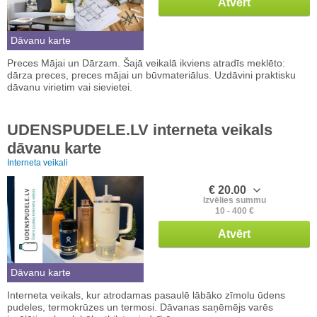
Atvērt
Dāvanu karte
Preces Mājai un Dārzam. Šajā veikalā ikviens atradīs meklēto:
dārza preces, preces mājai un būvmateriālus. Uzdāvini praktisku
dāvanu virietim vai sievietei.
UDENSPUDELE.LV interneta veikals
dāvanu karte
Interneta veikali
€ 20.00
Izvēlies summu
10 - 400 €
Atvērt
Dāvanu karte
Interneta veikals, kur atrodamas pasaulē lābāko zīmolu ūdens
pudeles, termokrūzes un termosi. Dāvanas saņēmējs varēs