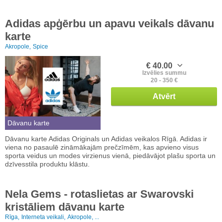
Adidas apģērbu un apavu veikals dāvanu
karte
Akropole,
Spice
€ 40.00
Izvēlies summu
20 - 350 €
Atvērt
Dāvanu karte
Dāvanu karte Adidas Originals un Adidas veikalos Rīgā. Adidas ir
viena no pasaulē zināmākajām prečzīmēm, kas apvieno visus
sporta veidus un modes virzienus vienā, piedāvājot plašu sporta un
dzīvesstila produktu klāstu.
Nela Gems - rotaslietas ar Swarovski
kristāliem dāvanu karte
Rīga,
Interneta veikali,
Akropole, ...