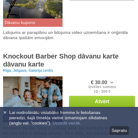
Dāvanu kupons
Lidojums ar paraplānu un lidojuma video uzņemšana ir oriģināla
dāvana īpašām emocijām.
Knockout Barber Shop dāvanu karte
dāvanu karte
Rīga,
Jelgava,
Galerija centrs
€ 30.00
Izvēlies summu
10 - 300 €
Atvērt
✕
Lai nodrošinātu vislabāko fromme.lv lietošanas
pieredzi, šajā tīmekļa vietnē izmantojam sīkdatnes
Dāvanu karte
(angļu val. "cookies").
Uzzināt vairāk.
Knockout Barber Shop ir unikāla vieta, kur komforts un godīgums
Sapratu
iet roku rokā ar lielisku servisu. Tā ir vieta, kas paredzēta katram