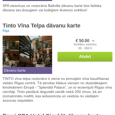
SPA viesnīcas un restorāna Baltvilla dāvanu karte būs lieliska
dāvana sev,draugiem vai kolēģiem ikvienos svētkos!
Tinto Vīna Telpa dāvanu karte
Rīga
€ 50.00
Izvēlies summu
30 - 300 €
Atvērt
Dāvanu karte
TINTO vīna telpa restorāns ir viena no pirmajām vīna baudīšanas
vietām Rīgas centrā. Tā atrodas blakus vienam no skaistākajiem
kinoteātriem Eiropā - “Splendid Palace”, un to iecienījuši Rīgas vīna
cienītāji. Tinto piedāvā degustēt vairāk nekā 200 vīnus, kā arī
izsmalcinātu maltīti, kas iedvesmota un veidota no vietējām
sezonas izejvielām.