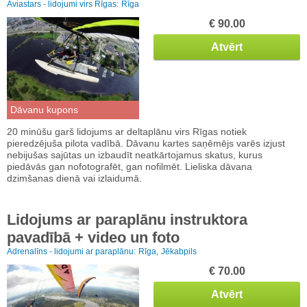
Aviastars - lidojumi virs Rīgas:
Rīga
€ 90.00
Atvērt
Dāvanu kupons
20 minūšu garš lidojums ar deltaplānu virs Rīgas notiek
pieredzējuša pilota vadībā. Dāvanu kartes saņēmējs varēs izjust
nebijušas sajūtas un izbaudīt neatkārtojamus skatus, kurus
piedāvās gan nofotografēt, gan nofilmēt. Lieliska dāvana
dzimšanas dienā vai izlaidumā.
Lidojums ar paraplānu instruktora
pavadībā + video un foto
Adrenalīns - lidojumi ar paraplānu:
Rīga,
Jēkabpils
€ 70.00
Atvērt