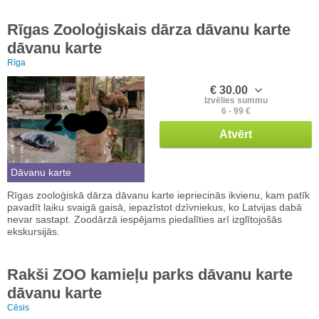
Rīgas Zooloģiskais dārza dāvanu karte
dāvanu karte
Rīga
€ 30.00
Izvēlies summu
6 - 99 €
Atvērt
Dāvanu karte
Rīgas zooloģiskā dārza dāvanu karte iepriecinās ikvienu, kam patīk
pavadīt laiku svaigā gaisā, iepazīstot dzīvniekus, ko Latvijas dabā
nevar sastapt. Zoodārzā iespējams piedalīties arī izglītojošās
ekskursijās.
Rakši ZOO kamieļu parks dāvanu karte
dāvanu karte
Cēsis