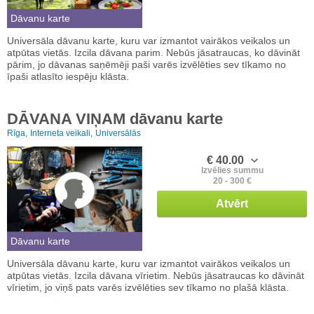
Dāvanu karte
Universāla dāvanu karte, kuru var izmantot vairākos veikalos un
atpūtas vietās. Izcila dāvana parim. Nebūs jāsatraucas, ko dāvināt
pārim, jo dāvanas saņēmēji paši varēs izvēlēties sev tīkamo no
īpaši atlasīto iespēju klāsta.
DĀVANA VIŅAM dāvanu karte
Rīga,
Interneta veikali,
Universālās
€ 40.00
Izvēlies summu
20 - 300 €
Atvērt
Dāvanu karte
Universāla dāvanu karte, kuru var izmantot vairākos veikalos un
atpūtas vietās. Izcila dāvana vīrietim. Nebūs jāsatraucas ko dāvināt
vīrietim, jo viņš pats varēs izvēlēties sev tīkamo no plašā klāsta.