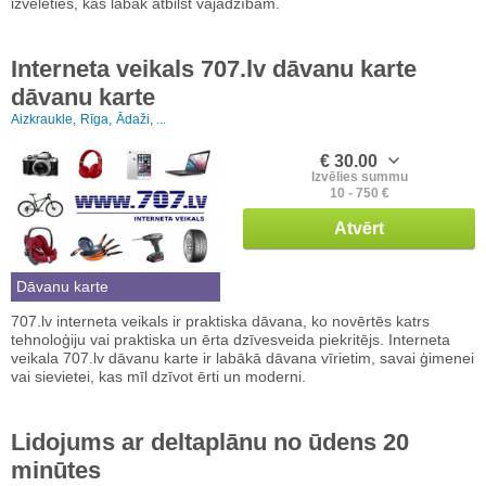
izvēlēties, kas labāk atbilst vajadzībām.
Interneta veikals 707.lv dāvanu karte
dāvanu karte
Aizkraukle,
Rīga,
Ādaži, ...
€ 30.00
Izvēlies summu
10 - 750 €
Atvērt
Dāvanu karte
707.lv interneta veikals ir praktiska dāvana, ko novērtēs katrs
tehnoloģiju vai praktiska un ērta dzīvesveida piekritējs. Interneta
veikala 707.lv dāvanu karte ir labākā dāvana vīrietim, savai ģimenei
vai sievietei, kas mīl dzīvot ērti un moderni.
Lidojums ar deltaplānu no ūdens 20
minūtes