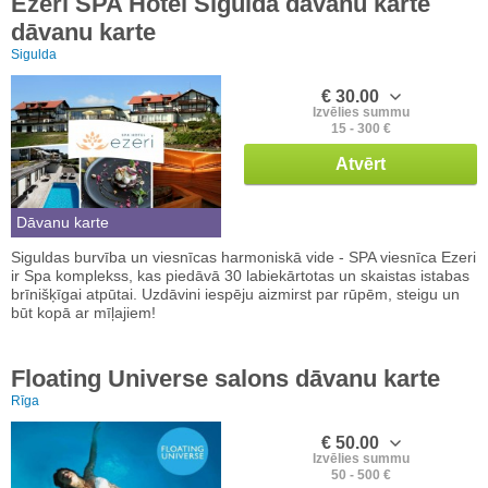
Ezeri SPA Hotel Siguldā dāvanu karte
dāvanu karte
Sigulda
€ 30.00
Izvēlies summu
15 - 300 €
Atvērt
Dāvanu karte
Siguldas burvība un viesnīcas harmoniskā vide - SPA viesnīca Ezeri
ir Spa komplekss, kas piedāvā 30 labiekārtotas un skaistas istabas
brīnišķīgai atpūtai. Uzdāvini iespēju aizmirst par rūpēm, steigu un
būt kopā ar mīļajiem!
Floating Universe salons dāvanu karte
Rīga
€ 50.00
Izvēlies summu
50 - 500 €