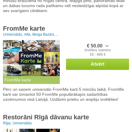
minūšu braucienā no Rīgas centra. Mājīga pirts, panorāmas skati
un dabas tuvums rada patīkamu vidi nesteidzīgai atpūtai kopā ar
sev svarīgiem cilvēkiem.
FromMe karte
Universālās,
Alfa,
Berga Bazārs, ...
€ 50.00
Izvēlies summu
10 - 400 €
Atvērt
FromMe karte
Pērc un saņem universālo FromMe karti 5 minūšu laikā. FromMe
karti var izmantot 50 FromMe populārākajos sadarbības
uzņēmumos visā Latvijā. Uzdāvini prieku un iespēju izvēlēties!
Restorāni Rīgā dāvanu karte
Rīga,
Universālās