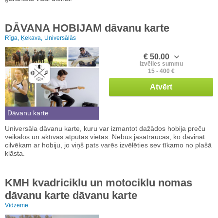
DĀVANA HOBIJAM dāvanu karte
Rīga,
Ķekava,
Universālās
€ 50.00
Izvēlies summu
15 - 400 €
Atvērt
Dāvanu karte
Universāla dāvanu karte, kuru var izmantot dažādos hobija preču
veikalos un aktīvās atpūtas vietās. Nebūs jāsatraucas, ko dāvināt
cilvēkam ar hobiju, jo viņš pats varēs izvēlēties sev tīkamo no plašā
klāsta.
KMH kvadriciklu un motociklu nomas
dāvanu karte dāvanu karte
Vidzeme