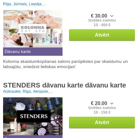
Rīga,
Jūrmala,
Liepāja, ...
€ 30.00
Izvēlies summu
10 - 400 €
Atvērt
Dāvanu karte
Kolonna skaistumkopšanas salons parūpēsies par skaistumu un
labsajūtu, sniedzot lieliskas emocijas!
STENDERS dāvanu karte dāvanu karte
Aizkraukle,
Rīga,
Akropole, ...
€ 20.00
Izvēlies summu
10 - 150 €
Atvērt