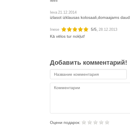
feini
Ieva
21.12.2014
izlasot izklausas kolosaali,domaajams daudzi
5
/
5
,
Inese
28.12.2013
Kā vēlos tur nokļut!
Добавить комментарий!
Оцени подарок: