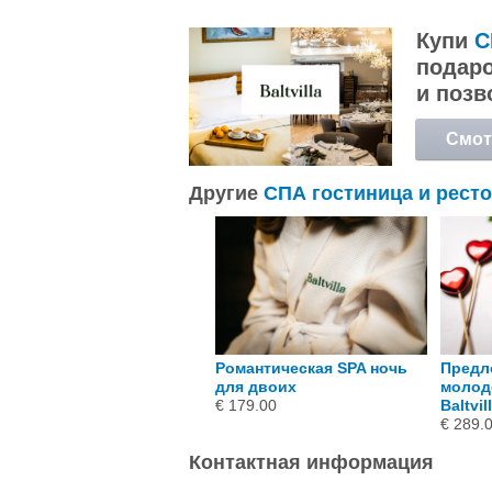
Купи
С
подаро
и позв
Смот
подр
Другие
СПА гостиница и рестора
Романтическая SPA ночь
Предл
для двоих
молод
€ 179.00
Baltvi
€ 289.
Контактная информация