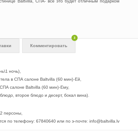
тинице Baltvilla, СПА- все это будет отличным подарком
3
тавки
Комментировать
ь\1 ночь),
ла в СПА салоне Baltvilla (60 мин)-Ей,
ПА салоне Baltvilla (60 мин)-Ему,
блюдо, второе блюдо и десерт, бокал вина).
2 персоны,
ся по телефону: 67840640 или по э-почте:
info@baltvilla.lv