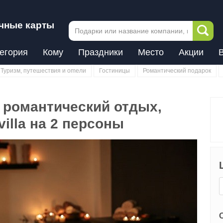
чные карты
егория
Кому
Праздники
Место
Акции
Туризм, путешествия и оmели
Гостиницы
Романтический подарок
 романтический отдых,
villa на 2 персоны