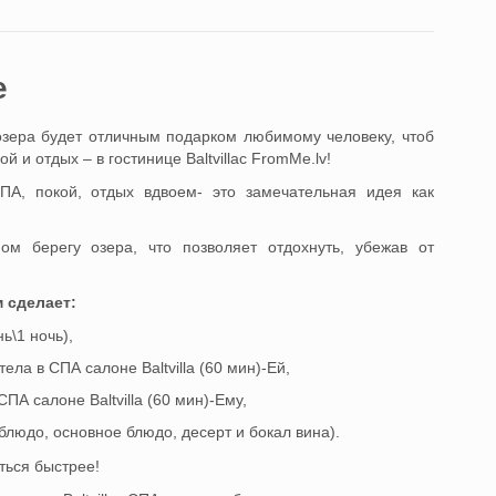
e
озера будет отличным подарком любимому человеку, чтоб
 и отдых – в гостинице Baltvillaс FromMe.lv!
ПА, покой, отдых вдвоем- это замечательная идея как
мом берегу озера, что позволяет отдохнуть, убежав от
 сделает:
ь\1 ночь),
ла в СПА салоне Baltvilla (60 мин)-Ей,
ПА салоне Baltvilla (60 мин)-Ему,
блюдо, основное блюдо, десерт и бокал вина).
ться быстрее!