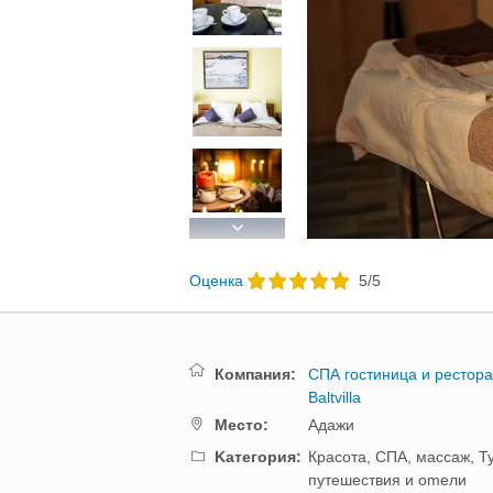
Previous
Next
Oценка
5
/
5
Компания:
СПА гостиница и рестора
Baltvilla
Mестo:
Адажи
Kатегория:
Красота, СПА, массаж,
Т
путешествия и оmели