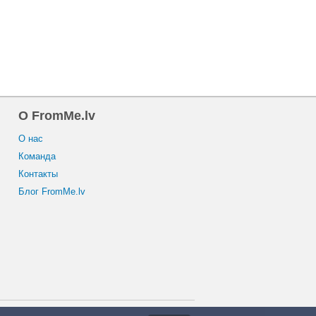
O FromMe.lv
O нас
Команда
Контакты
Блог FromMe.lv