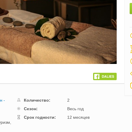
Next
н -
Количество:
2
Cезон:
Весь год
Cрок годности:
12 месяцев
уризм,