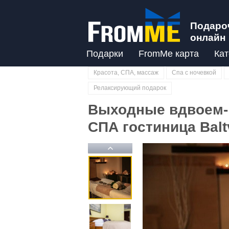
Подаро
онлайн
Подарки
FromMe карта
Кат
Красота, СПА, массаж
Спа с ночевкой
Релаксирующий подарок
Выходные вдвоем-
СПА гостиница Balt
Previous