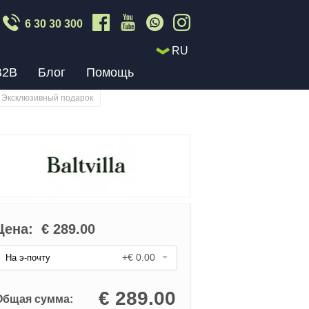
6 30 30 300
RU
B2B
Блог
Помощь
Эксклюзивный подарок
Цена:
€
289.00
+€ 0.00
На э-почту
€
289.00
Общая сумма: