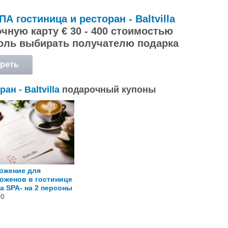
ПА гостиница и ресторан - Baltvilla
чную карту € 30 - 400 стоимостью
оль выбирать получателю подарка
реть
обнее
н - Baltvilla
подарочный купоны
ожение для
оженов в гостинице
lla SPA- на 2 персоны
00