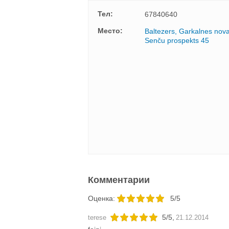
Тел:
67840640
Mесто:
Baltezers, Garkalnes nov
Senču prospekts 45
Комментарии
Oценка:
5/5
5
/
5
,
terese
21.12.2014