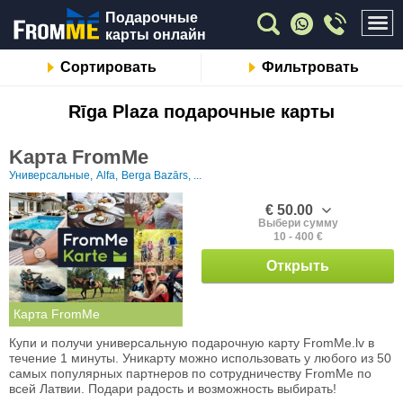
Подарочные
карты онлайн
Сортировать
Фильтровать
Rīga Plaza подарочные карты
Kарта FromMe
Универсальные,
Alfa,
Berga Bazārs, ...
€ 50.00
Выбери сумму
10 - 400 €
Открыть
Карта FromMe
Купи и получи универсальную подарочную карту FromMe.lv в
течение 1 минуты. Уникарту можно использовать у любого из 50
самых популярных партнеров по сотрудничеству FromMe по
всей Латвии. Подари радость и возможность выбирать!