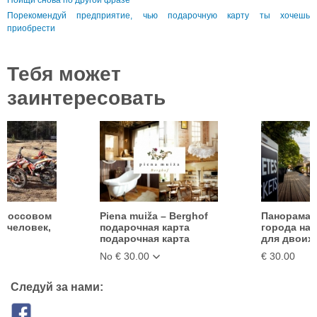
Порекомендуй предприятие, чью подарочную карту ты хочешь
приобрести
Тебя может
заинтересовать
 кроссовом
Piena muiža – Berghof
Панорама 
1 человек,
подарочная карта
города на 
подарочная карта
для двоих
No € 30.00
€ 30.00
Следуй за нами: