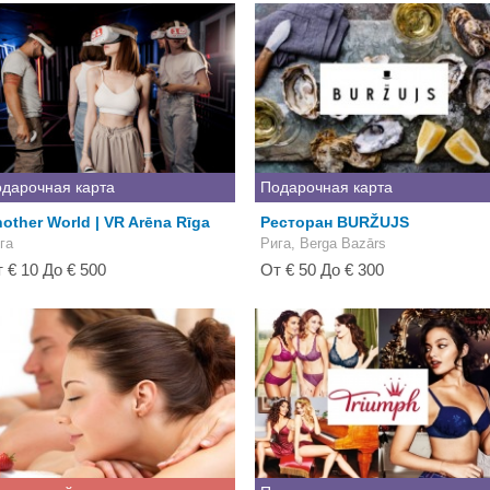
дарочная карта
Подарочная карта
other World | VR Arēna Rīga
Ресторан BURŽUJS
га
Рига, Berga Bazārs
 € 10 До € 500
От € 50 До € 300