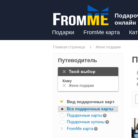
Подаро
онлайн
Подарки
FromMe карта
Кат
Главная страница
Жене подарки
П
Путеводитель
Твой выбор
Кому
Жене подарки
Вид подарочных карт
Все подарочные карты
Подарочные карты
Подарочные купоны
FromMe карта