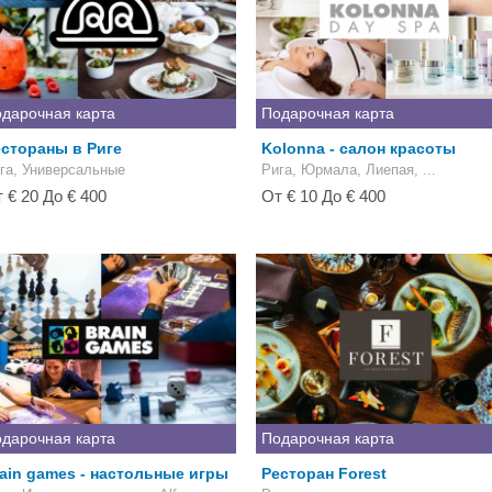
дарочная карта
Подарочная карта
стораны в Риге
Kolonna - салон красоты
га, Универсальные
Рига, Юрмала, Лиепая, ...
 € 20 До € 400
От € 10 До € 400
дарочная карта
Подарочная карта
ain games - настольные игры
Ресторан Forest