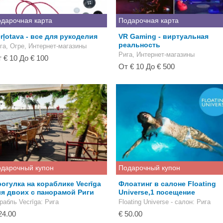
дарочная карта
Подарочная карта
rļotava - все для рукоделия
VR Gaming - виртуальная
реальность
га, Огре, Интернет-магазины
Рига, Интернет-магазины
 € 10 До € 100
От € 10 До € 500
дарочный купон
Подарочный купон
огулка на кораблике Vecrīgа
Флоатинг в салоне Floating
я двоих с панорамой Риги
Universe,1 посещение
рабль Vecrīga
: Рига
Floating Universe - салон
: Рига
24.00
€ 50.00