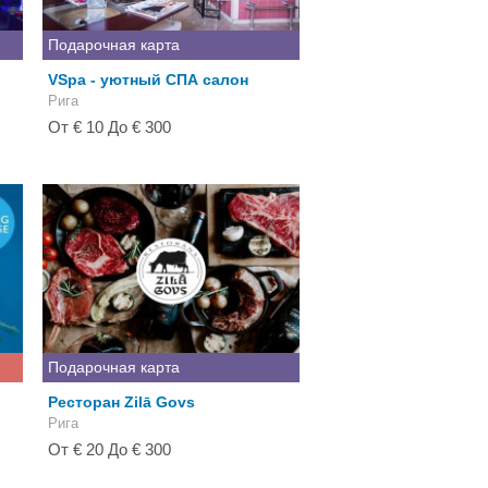
Подарочная карта
VSpa - уютный СПА салон
Рига
От € 10 До € 300
Подарочная карта
Ресторан Zilā Govs
Рига
От € 20 До € 300