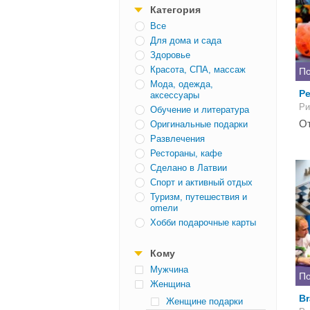
Категория
Все
Для дома и сада
Здоровье
Красота, СПА, массаж
По
Мода, одежда,
Ре
аксессуары
Ри
Обучение и литература
От
Оригинальные подарки
Развлечения
Рестораны, кафе
Сделано в Латвии
Спорт и активный отдых
Туризм, путешествия и
оmели
Хобби подарочные карты
Кому
Mужчина
По
Женщина
Br
Женщине подарки