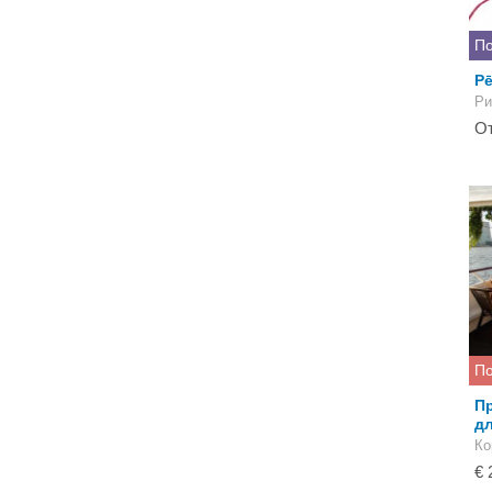
По
Pē
Ри
От
По
Пр
дл
Ко
€ 