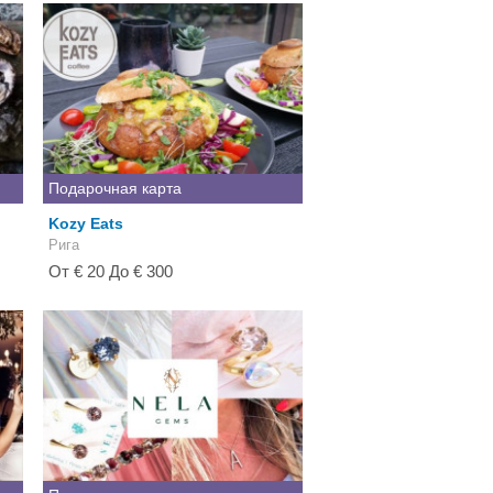
Подарочная карта
Kozy Eats
Рига
От € 20 До € 300