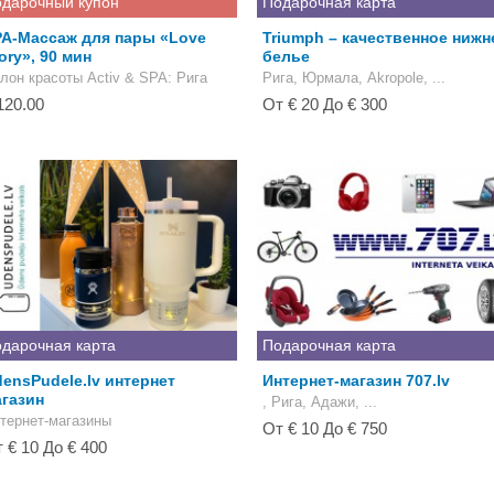
дарочный купон
Подарочная карта
PA-Массаж для пары «Love
Triumph – качественное нижн
ory», 90 мин
белье
лон красоты Activ & SPA
: Рига
Рига, Юрмала, Akropole, ...
120.00
От € 20 До € 300
дарочная карта
Подарочная карта
ensPudele.lv интернет
Интернет-магазин 707.lv
газин
, Рига, Адажи, ...
тернет-магазины
От € 10 До € 750
 € 10 До € 400