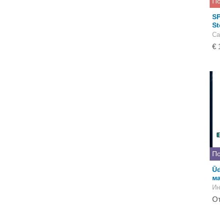
По
S
St
Са
€ 
По
Ūd
ма
Ин
От