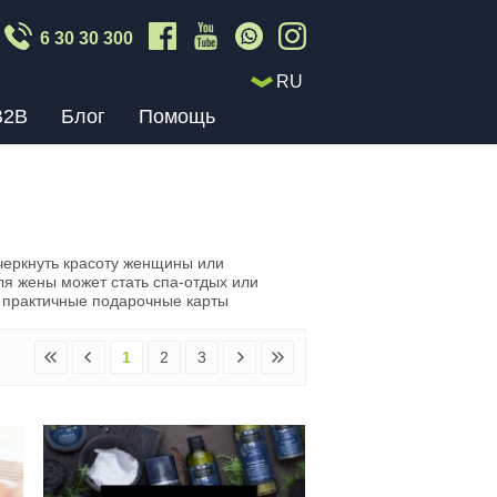
6 30 30 300
RU
B2B
Блог
Помощь
черкнуть красоту женщины или
я жены может стать спа-отдых или
 практичные подарочные карты
1
2
3