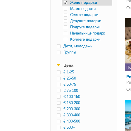
Ри
Жене подарки
От
Маме подарки
Сестре подарки
Девушке подарки
Подруге подарки
Начальнице подарк
Коллеге подарки
Дети, молодежь
Группы
Цена
По
€ 1-25
Ре
€ 25-50
Ри
€ 50-75
От
€ 75-100
€ 100-150
€ 150-200
€ 200-300
€ 300-400
€ 400-500
€ 500+