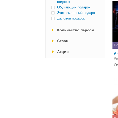
подарок
Обучающий поларок
Экстремальный подарок
Деловой подарок
Количество персон
Cезон
По
Акции
An
Ри
От