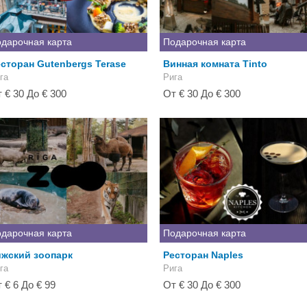
дарочная карта
Подарочная карта
сторан Gutenbergs Terase
Винная комната Tinto
га
Рига
 € 30 До € 300
От € 30 До € 300
дарочная карта
Подарочная карта
ижский зоопарк
Ресторан Naples
га
Рига
 € 6 До € 99
От € 30 До € 300