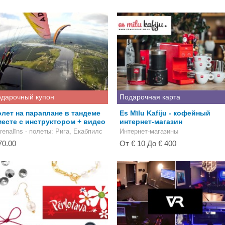
дарочный купон
Подарочная карта
лет на параплане в тандеме
Es Mīlu Kafiju - кофейный
есте с инструктором + видео
интернет-магазин
renalīns - полеты
: Рига, Екабпилс
Интернет-магазины
70.00
От € 10 До € 400