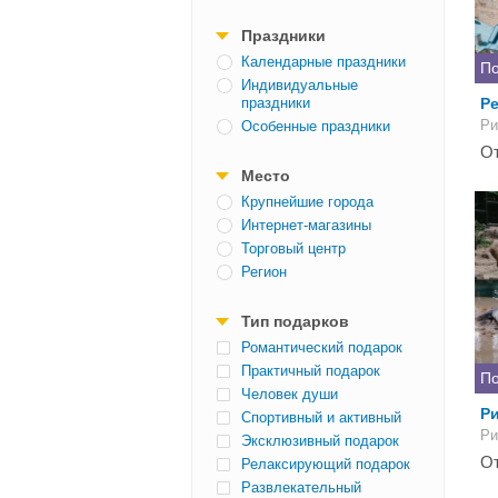
Праздники
Календарные праздники
По
Индивидуальные
праздники
Ре
Ри
Особенные праздники
От
Место
Крупнейшие города
Интернет-магазины
Торговый центр
Регион
Тип подарков
Романтический подарок
Практичный подарок
По
Человек души
Р
Спортивный и активный
Ри
Эксклюзивный подарок
От
Релаксирующий подарок
Развлекательный