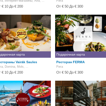
га, Интернет-магазины, Alfa, ...
Рига
 € 10 До € 200
От € 50 До € 300
дарочная карта
Подарочная карта
стораны Vairāk Saules
Ресторан FERMA
га, Domina, Mols, ...
Рига
 € 10 До € 200
От € 50 До € 300