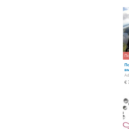
По
По
вм
Ad
€ 