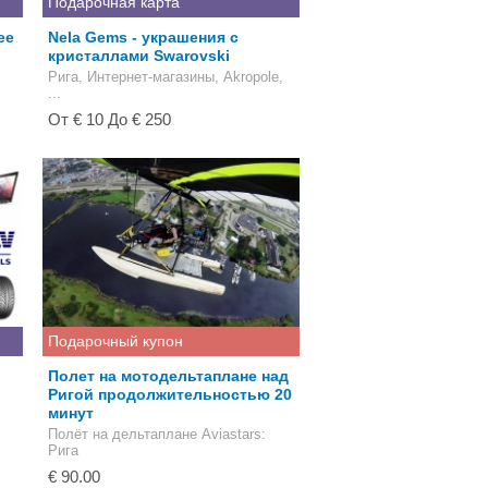
Подарочная карта
ее
Nela Gems - украшения с
кристаллами Swarovski
Рига, Интернет-магазины, Akropole,
...
От € 10 До € 250
Подарочный купон
Полет на мотодельтаплане над
Ригой продолжительностью 20
минут
Полёт на дельтаплане Aviastars
:
Рига
€ 90.00