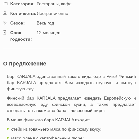
Kатегория:
Рестораны, кафе
Количество:
Неограниченно
Cезон:
Весь год
Cрок
12 месяцев
годности:
О предложение
Бар KARJALA единственный такого вида бар в Риге! Финский
бар KARJALA предлагает Вам изведать вкусную и сытную
финскую еду.
Финский бар KARJALA предлагает изведать Европейскую и
всевозможную еду финской кухни, а также предлагает
отведать топ лакомство бара - лососевый пирог.
В меню финского бара KARJALA входит:
стейк из говяжьего мяса по финскому вкусу;
мясо оленя с картофельным пюре;