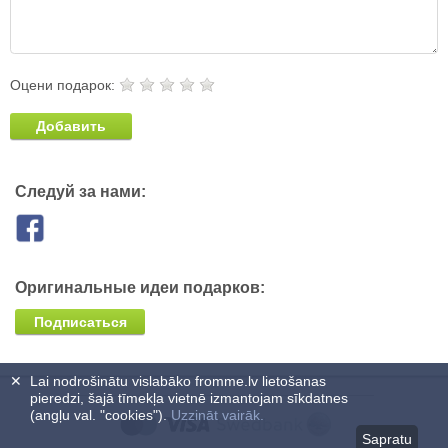
Оцени подарок:
Добавить
Следуй за нами:
Оригинальные идеи подарков:
Подписаться
✕
Lai nodrošinātu vislabāko fromme.lv lietošanas
pieredzi, šajā tīmekļa vietnē izmantojam sīkdatnes
(angļu val. "cookies").
Uzzināt vairāk.
Sapratu