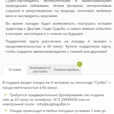
Судеб,наслаждаясь великолепными и захватывающими
природными пейзажами, легким ветерком, неторопливым
отдыхом и умиротворению на природе, потягивая любимое
вино и наслаждаясь закусками.
Во время поездки будет вожможность послушать истории
аудиогида о Даугаве, Саде Судьбы, о самых важных событиях
в истории, настоящем и о планах на будущее.
Подарочная карта рассчитана на поездку 4 человек с
продолжительностью в 60 минут. Купите подарочную карту,
чтобы подаритъ времяпровождение с семьей или друзьями!
0
Возможности
Условия
Комментировать
доставки
В подарок входит поедка на 4 человекa на теплоходе "Гулбис" с
продолжительностью в 60 минут.
Требуется предварительное бронирование (не позднее,
чем за 24 часа) по телефону +371 29999436 или по
электронной почте :
info@kugitisgulbis.lv
Поедка происходит в любых погодных условиях с мая до