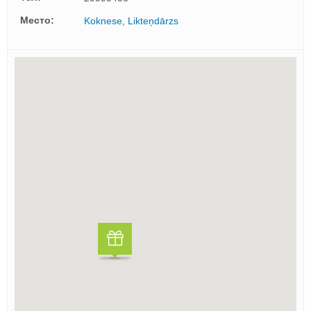
Mесто:
Koknese, Likteņdārzs