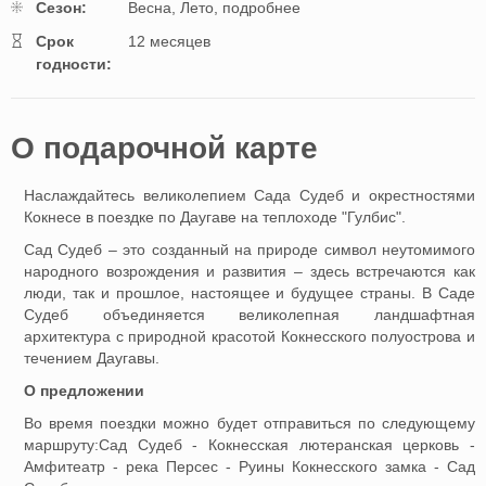
Cезон:
Весна,
Лето,
подробнее
Cрок
12 месяцев
годности:
O подарочной картe
Наслаждайтесь великолепием Сада Судеб и окрестностями
Кокнесе в поездке по Даугаве на теплоходе "Гулбис".
Сад Судеб – это созданный на природе символ неутомимого
народного возрождения и развития – здесь встречаются как
люди, так и прошлое, настоящее и будущее страны. В Саде
Судеб объединяется великолепная ландшафтная
архитектура с природной красотой Кокнесского полуострова и
течением Даугавы.
О предложении
Во время поездки можно будет отправиться по следующему
маршруту:Сад Судеб - Кокнесская лютеранская церковь -
Амфитеатр - река Персес - Руины Кокнесского замка - Сад