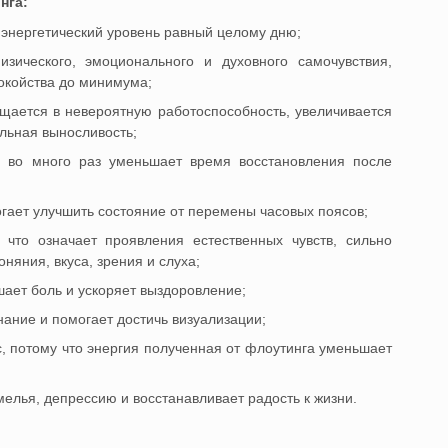
нга:
 энергетический уровень равный целому дню;
изического, эмоционального и духовного самочувствия,
окойства до минимума;
ается в невероятную работоспособность, увеличивается
льная выносливость;
и во много раз уменьшает время восстановления после
огает улучшить состояние от перемены часовых поясов;
 что означает проявления естественных чувств, сильно
няния, вкуса, зрения и слуха;
ает боль и ускоряет выздоровление;
нание и помогает достичь визуализации;
, потому что энергия полученная от флоутинга уменьшает
елья, депрессию и восстанавливает радость к жизни.