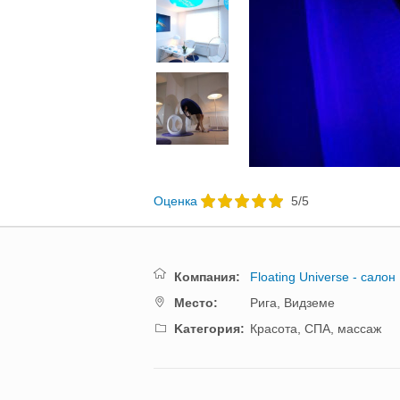
Oценка
5
/
5
Компания:
Floating Universe - салон
Mестo:
Рига,
Видземе
Kатегория:
Красота, СПА, массаж