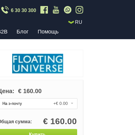
6 30 30 300
RU
B2B
Блог
Помощь
Цена:
€
160.00
+€ 0.00
На э-почту
€
160.00
Общая сумма:
Купить