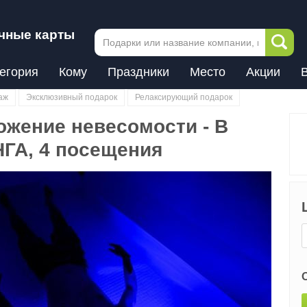
чные карты
егория
Кому
Праздники
Место
Акции
аж
Эксклюзивный подарок
Релаксирующий подарок
ожение невесомости - В
А, 4 посещения
Next