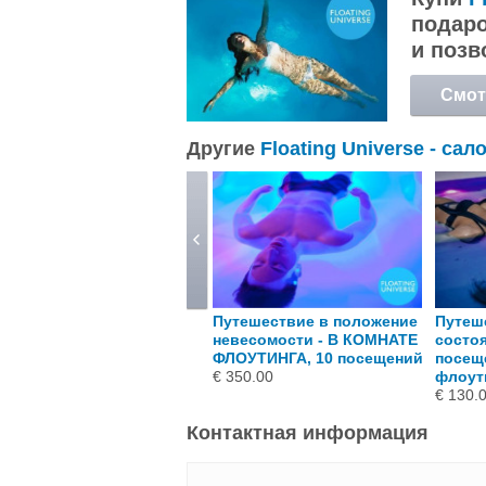
подаро
и позв
Смот
подр
Другие
Floating Universe - сал
лоатинг в салоне
Путешествие в положение
Путеш
loating Universe,1
невесомости - В КОМНАТЕ
состоя
осещение
ФЛОУТИНГА, 10 посещений
посеще
 50.00
€ 350.00
флоут
€ 130.
Контактная информация