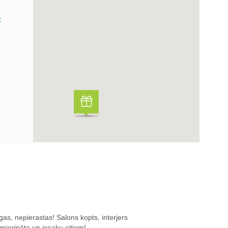
C
gas, nepierastas! Salons kopts, interjers
mierināta un iesaku citiem!