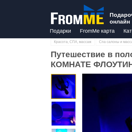
Подаро
онлайн
Подарки
FromMe карта
Кат
Красота, СПА, массаж
Спа салоны и масс
Путешествие в пол
КОМНАТЕ ФЛОУТИНГ
Previous