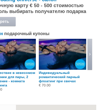
чную карту € 50 - 500 стоимостью
оль выбирать получателю подарка
реть
обнее
он
подарочный купоны
ествие в невесомом
Индивидуальный
Путешестви
нии для пары, 2
романтический парный
невесомост
ние - комната
флоатинг при свечах
ФЛОУТИНГА,
инга
€ 70.00
€ 90.00
00