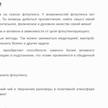
e
е на сеансе флоутинга. У возможностей флоутинга нет
. Ты можешь добиться просветления, найти смысл своей
ентальное, физическое и духовное качество своей жизни!
ак и активное в зависимости от цели флоутингирующего.
ные методы. Так можно заниматься медитацией, мантрой,
ешать бизнес и другие задачи.
 приобретает способности намного более активного
мацию в подсознание, что позже проявляется в обыденной
мнате флоутинга;
кий чай и творческие разговоры в позитивной атмосфере
вия!