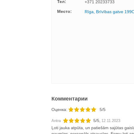
Тел:
+371 20233733
Mесто:
Rīga, Brīvības gatve 199
Комментарии
Oценка:
5/5
5
/
5
,
Antra
12.11.2023
Ļoti jauka atpūta, un patiešām sajūtas gaisī
gaumīgs, personāls atsaucīgs. Esmu ļoti ap