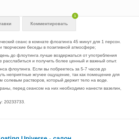
1
тавки
Комментировать
ческий сеанс в комнате флоатинга 45 минут для 1 персон.
и творческие беседы в позитивной атмосфере;
 день до флоутинга лучше воздержаться от употребления
е расслабиться и получить более ценный и важный опыт.
нса флоутинга. Если вы побреетесь за 5-7 часов до
кнуть неприятные жгучее ощущение, так как помещение для
 солевым растворов, который держит тело на воде.
 раны, перед сеансом на них необходимо нанести вазелин,
: 20233733.
loating Universe - салон