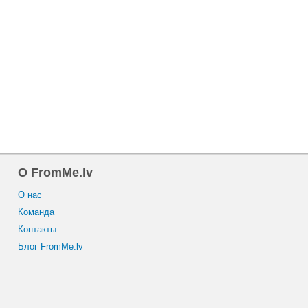
O FromMe.lv
O нас
Команда
Контакты
Блог FromMe.lv