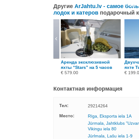
подр
Другие
ArJahtu.lv - самое бо
лодок и катеров
подарочный 
-часовая прогулка на яхте
Аренда эксклюзивной
Двухч
uraida в будний день
яхты “Stars” на 5 часов
яхте T
 119.00
€ 579.00
€ 199.
Контактная информация
Тел:
29214264
Mесто:
Rīga, Eksporta iela 1A
Jūrmala, Jahtklubs "Uzvar
Vikingu iela 80
Jūrlmala, Lašu iela 1-9