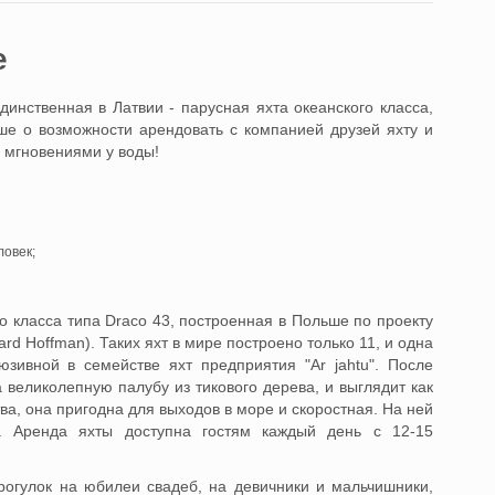
e
инственная в Латвии - парусная яхта океанского класса,
ше о возможности арендовать с компанией друзей яхту и
 мгновениями у воды!
овек;
го класса типа Draco 43, построенная в Польше по проекту
 Hoffman). Таких яхт в мире построено только 11, и одна
люзивной в семействе яхт предприятия "Ar jahtu". После
великолепную палубу из тикового дерева, и выглядит как
ва, она пригодна для выходов в море и скоростная. На ней
. Аренда яхты доступна гостям каждый день с 12-15
е Риги).
прогулок на юбилеи свадеб, на девичники и мальчишники,