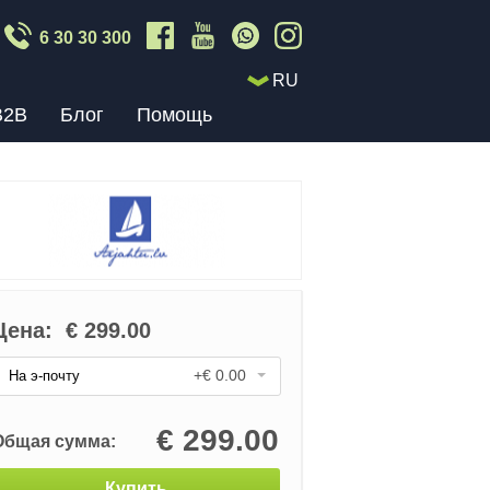
6 30 30 300
RU
B2B
Блог
Помощь
Цена:
€
299.00
+€ 0.00
На э-почту
€
299.00
Общая сумма:
Купить