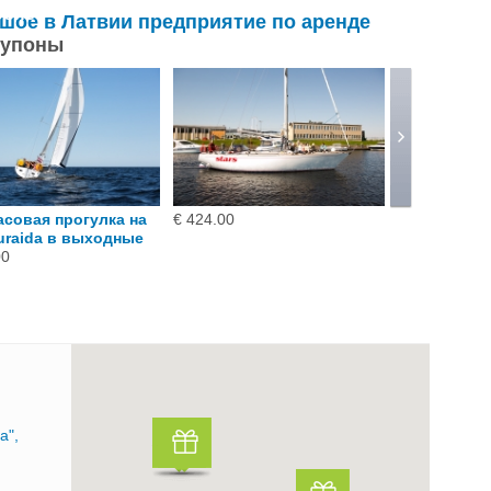
обнее
льшое в Латвии предприятие по аренде
купоны
асовая прогулка на
€ 424.00
Трехчасова
uraida в выходные
яхте Turai
00
дни
€ 289.00
a",