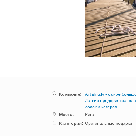
Компания:
ArJahtu.lv - самое больш
Латвии предприятие по 
лодок и катеров
Mестo:
Рига
Kатегория:
Оригинальные подарки