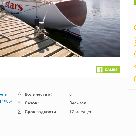
ое в
Количество:
6
аренде
Cезон:
Весь год
Cрок годности:
12 месяцев