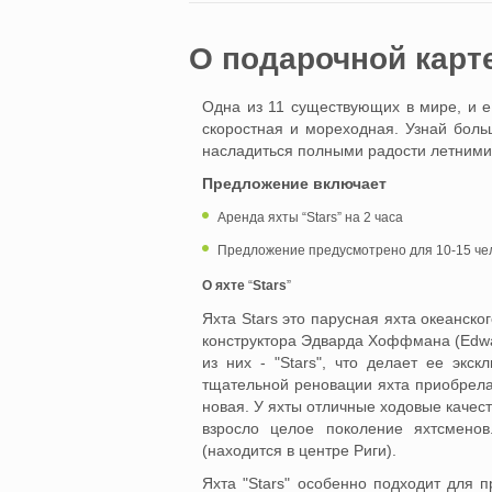
O подарочной карт
Одна из 11 существующих в мире, и ед
скоростная и мореходная. Узнай боль
насладиться полными радости летними
Предложение включает
Аренда яхты “Stars” на 2 часа
Предложение предусмотрено для 10-15 чел
О яхте
“
Stars
”
Яхта Stars это парусная яхта океанско
конструктора Эдварда Хоффмана (Edward
из них - "Stars", что делает ее экск
тщательной реновации яхта приобрела 
новая. У яхты отличные ходовые качест
взросло целое поколение яхтсменов
(находится в центр
Яхта "Stars" особенно подходит для 