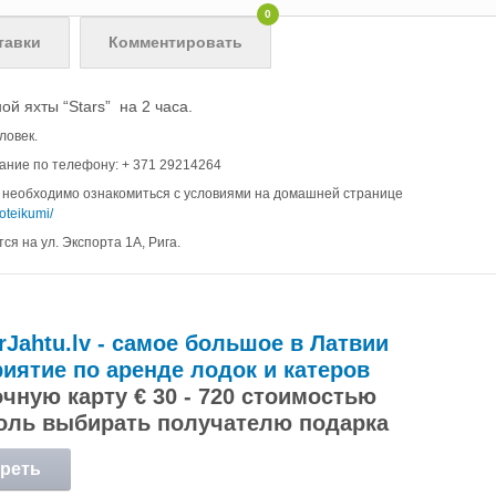
0
тавки
Комментировать
й яхты “Stars” на 2 часа.
ловек.
ние по телефону: + 371 29214264
 необходимо ознакомиться с условиями на домашней странице
oteikumi/
ся на ул. Экспорта 1А, Рига.
rJahtu.lv - самое большое в Латвии
иятие по аренде лодок и катеров
чную карту € 30 - 720 стоимостью
оль выбирать получателю подарка
реть