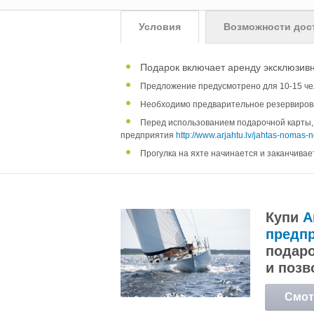
Условия
Возможности дос
Подарок включает аренду эксклюзивно
Предложение предусмотрено для 10-15 че
Необходимо предварительное резервирова
Перед использованием подарочной карты,
предприятия
http://www.arjahtu.lv/jahtas-nomas-n
Прогулка на яхте начинается и заканчивает
Купи
A
предпр
подаро
и позв
Смот