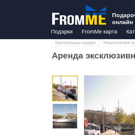
Подаро
онлайн
Подарки
FromMe карта
Кат
Оригинальные подарки
Романтический по
Аренда эксклюзивно
Previous