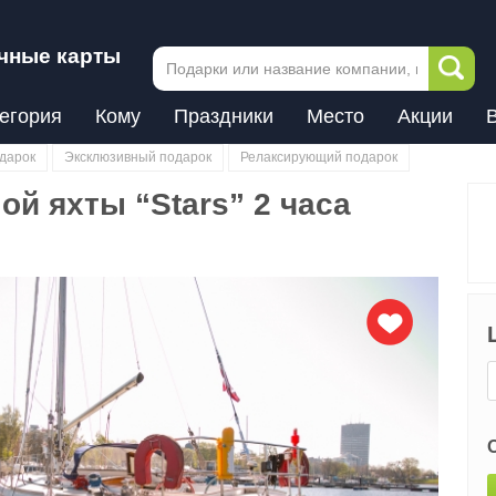
чные карты
егория
Кому
Праздники
Место
Акции
дарок
Эксклюзивный подарок
Релаксирующий подарок
й яхты “Stars” 2 часа
Next