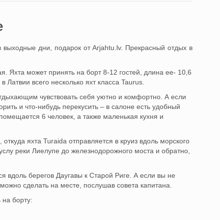
e
в выходные дни, подарок от Arjahtu.lv. Прекрасный отдых в
я. Яхта может принять на борт 8-12 гостей, длина ее- 10,6
 в Латвии всего несколько яхт класса Taurus.
тдыхающим чувствовать себя уютно и комфортно. А если
орить и что-нибудь перекусить – в салоне есть удобный
помещается 6 человек, а также маленькая кухня и
 откуда яхта Turaida отправляется в круиз вдоль морского
услу реки Лиелупе до железнодорожного моста и обратно,
ся вдоль берегов Даугавы к Старой Риге. А если вы не
 можно сделать на месте, послушав совета капитана.
 на борту: