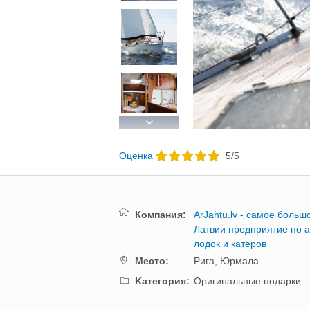
Next
Oценка
5
/
5
Компания:
ArJahtu.lv - самое больш
Латвии предприятие по 
лодок и катеров
Mестo:
Рига,
Юрмала
Kатегория:
Оригинальные подарки