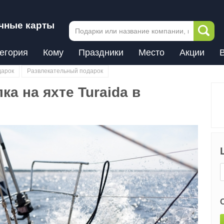
чные карты
егория
Кому
Праздники
Место
Акции
дарок
Развлекательный подарок
ка на яхте Turaida в
Next