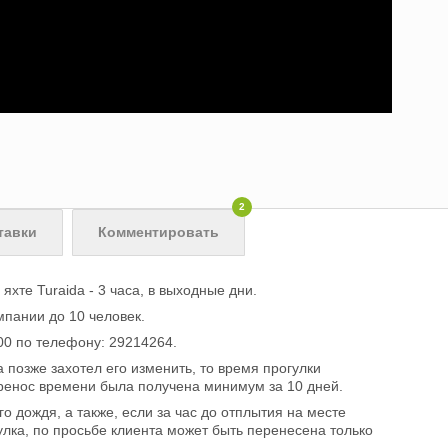
2
тавки
Комментировать
яхте Turaida - 3 часа, в выходные дни.
пании до 10 человек.
00 по телефону: 29214264.
 позже захотел его изменить, то время прогулки
еренос времени была получена минимум за 10 дней.
о дождя, а также, если за час до отплытия на месте
улка, по просьбе клиента может быть перенесена только