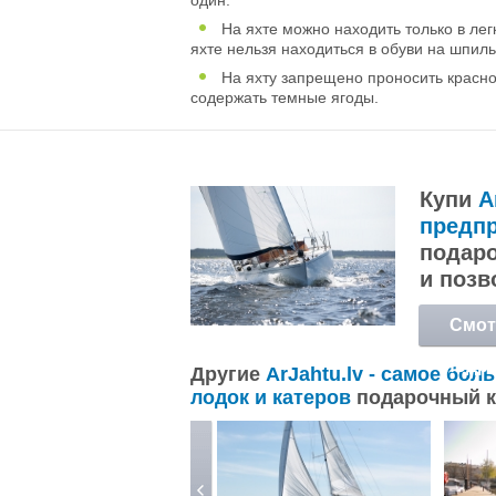
один.
На яхте можно находить только в легк
яхте нельзя находиться в обуви на шпиль
На яхту запрещено проносить красное
содержать темные ягоды.
Купи
A
предпр
подаро
и позв
Смот
подр
Другие
ArJahtu.lv - самое бо
лодок и катеров
подарочный 