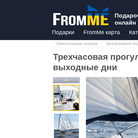
Подаро
онлайн
Подарки
FromMe карта
Кат
Оригинальные подарки
Эксклюзивный по
Трехчасовая прогул
выходные дни
Previous
Previous