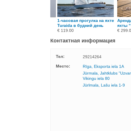
 424.00
1-часовая прогулка на яхте
Аренд
Turaida в будний день
яхты “
€ 119.00
€ 299.
Контактная информация
Тел:
29214264
Mесто:
Rīga, Eksporta iela 1A
Jūrmala, Jahtklubs "Uzvar
Vikingu iela 80
Jūrlmala, Lašu iela 1-9