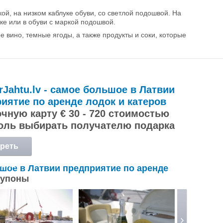
ой, на низком каблуке обуви, со светлой подошвой. На
ке или в обуви с маркой подошвой.
 вино, темные ягоды, а также продукты и соки, которые
rJahtu.lv - самое большое в Латвии
иятие по аренде лодок и катеров
чную карту € 30 - 720 стоимостью
оль выбирать получателю подарка
реть
обнее
льшое в Латвии предприятие по аренде
купоны