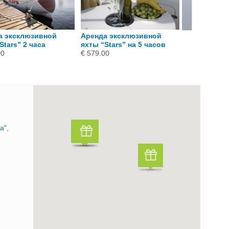
а эксклюзивной
Аренда эксклюзивной
Двухчасова
Stars” 2 часа
яхты “Stars” на 5 часов
яхте Turai
00
€ 579.00
€ 199.00
a",