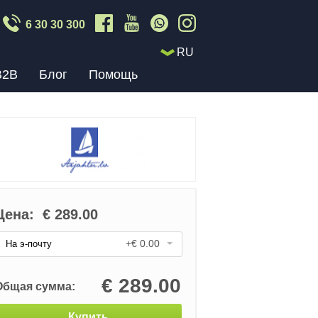
6 30 30 300
RU
B2B
Блог
Помощь
Цена:
€
289.00
+€ 0.00
На э-почту
€
289.00
Общая сумма:
Купить