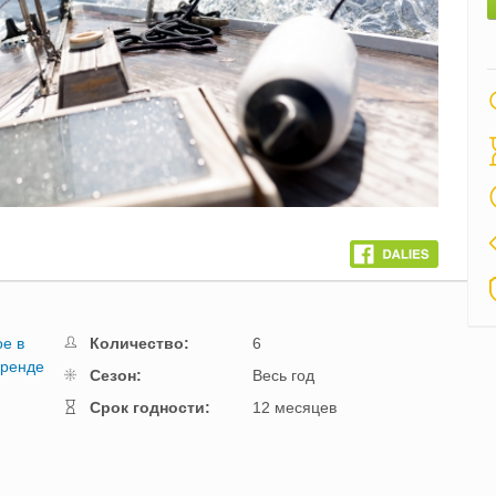
ое в
Количество:
6
аренде
Cезон:
Весь год
Cрок годности:
12 месяцев