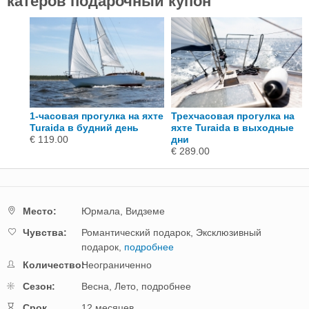
катеров подарочный купон
1-часовая прогулка на яхте
Трехчасовая прогулка на
Turaida в будний день
яхте Turaida в выходные
€ 119.00
дни
€ 289.00
Mестo:
Юрмала,
Видземе
Чувства:
Романтический подарок,
Эксклюзивный
подарок,
подробнее
Количество:
Неограниченно
Cезон:
Весна,
Лето,
подробнее
Cрок
12 месяцев