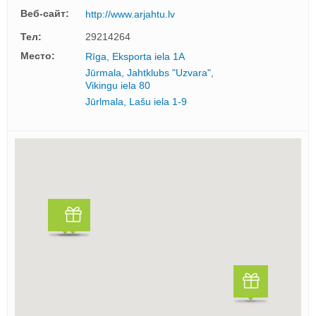
Веб-сайт:
http://www.arjahtu.lv
Тел:
29214264
Mесто:
Rīga, Eksporta iela 1A
Jūrmala, Jahtklubs "Uzvara",
Vikingu iela 80
Jūrlmala, Lašu iela 1-9