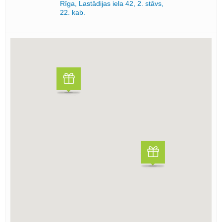
Rīga, Lastādijas iela 42, 2. stāvs,
22. kab.