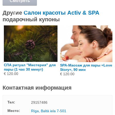
Смотреть
подробнее
Другие
Салон красоты Activ & SPA
подарочный купоны
СПА ритуал ”Мистерия” для
SPA-Массаж для пары «Love
ы
пары (1 час 30 минут)
Story», 90 мин
€ 120.00
€ 120.00
Контактная информация
Тел:
29157486
Mесто:
Rīga, Baltā iela 7-501