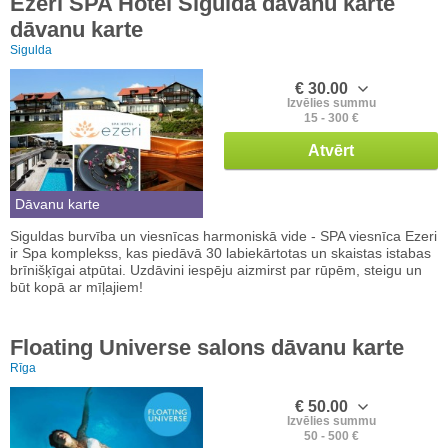
Ezeri SPA Hotel Siguldā dāvanu karte
dāvanu karte
Sigulda
€ 30.00
Izvēlies summu
15 - 300 €
Atvērt
Dāvanu karte
Siguldas burvība un viesnīcas harmoniskā vide - SPA viesnīca Ezeri
ir Spa komplekss, kas piedāvā 30 labiekārtotas un skaistas istabas
brīnišķīgai atpūtai. Uzdāvini iespēju aizmirst par rūpēm, steigu un
būt kopā ar mīļajiem!
Floating Universe salons dāvanu karte
Rīga
€ 50.00
Izvēlies summu
50 - 500 €