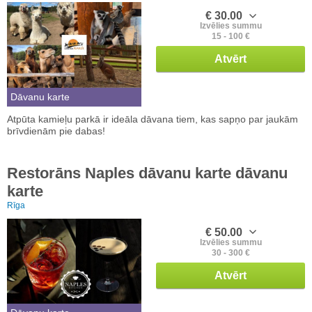
€ 30.00
Izvēlies summu
15 - 100 €
Atvērt
Dāvanu karte
Atpūta kamieļu parkā ir ideāla dāvana tiem, kas sapņo par jaukām
brīvdienām pie dabas!
Restorāns Naples dāvanu karte dāvanu
karte
Rīga
€ 50.00
Izvēlies summu
30 - 300 €
Atvērt