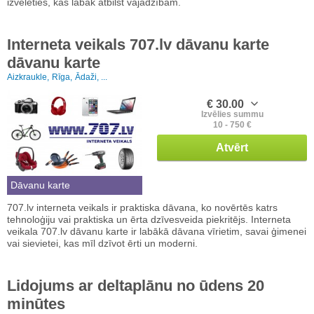
izvēlēties, kas labāk atbilst vajadzībām.
Interneta veikals 707.lv dāvanu karte
dāvanu karte
Aizkraukle,
Rīga,
Ādaži, ...
€ 30.00
Izvēlies summu
10 - 750 €
Atvērt
Dāvanu karte
707.lv interneta veikals ir praktiska dāvana, ko novērtēs katrs
tehnoloģiju vai praktiska un ērta dzīvesveida piekritējs. Interneta
veikala 707.lv dāvanu karte ir labākā dāvana vīrietim, savai ģimenei
vai sievietei, kas mīl dzīvot ērti un moderni.
Lidojums ar deltaplānu no ūdens 20
minūtes