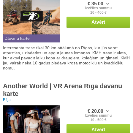
€ 35.00
Izvēlies summu
10 - 400 €
Atvērt
Dāvanu karte
Interesanta trase tikai 30 km attālumā no Rīgas, kur jūs varat
atpūsties, uzlādēties un apgūt jaunas iemaņas. KMH trase ir vieta,
kur aktīvi pavadīt laiku kopā ar draugiem, kolēģiem un ģimeni. KMH
jau vairāk nekā 10 gadus piedāvā krosa motociklu un kvadriciklu
nomu.
Another World | VR Arēna Rīga dāvanu
karte
Rīga
€ 20.00
Izvēlies summu
10 - 500 €
Atvērt