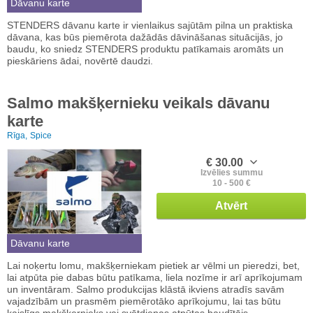
Dāvanu karte
STENDERS dāvanu karte ir vienlaikus sajūtām pilna un praktiska
dāvana, kas būs piemērota dažādās dāvināšanas situācijās, jo
baudu, ko sniedz STENDERS produktu patīkamais aromāts un
pieskāriens ādai, novērtē daudzi.
Salmo makšķernieku veikals dāvanu
karte
Rīga,
Spice
€ 30.00
Izvēlies summu
10 - 500 €
Atvērt
Dāvanu karte
Lai noķertu lomu, makšķerniekam pietiek ar vēlmi un pieredzi, bet,
lai atpūta pie dabas būtu patīkama, liela nozīme ir arī aprīkojumam
un inventāram. Salmo produkcijas klāstā ikviens atradīs savām
vajadzībām un prasmēm piemērotāko aprīkojumu, lai tas būtu
kaislīgs makšķernieks vai svētdienas atpūtas baudītājs.