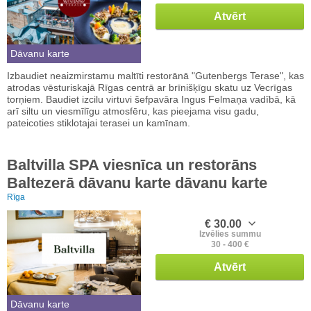
Atvērt
Dāvanu karte
Izbaudiet neaizmirstamu maltīti restorānā "Gutenbergs Terase", kas
atrodas vēsturiskajā Rīgas centrā ar brīnišķīgu skatu uz Vecrīgas
torņiem. Baudiet izcilu virtuvi šefpavāra Ingus Felmaņa vadībā, kā
arī siltu un viesmīlīgu atmosfēru, kas pieejama visu gadu,
pateicoties stiklotajai terasei un kamīnam.
Baltvilla SPA viesnīca un restorāns
Baltezerā dāvanu karte dāvanu karte
Rīga
€ 30.00
Izvēlies summu
30 - 400 €
Atvērt
Dāvanu karte