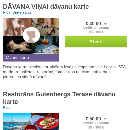
DĀVANA VIŅAI dāvanu karte
Rīga,
Universālās
€ 40.00
Izvēlies summu
20 - 300 €
Atvērt
Dāvanu karte
Dāvanu karte sievietei ar plašām izvēles iespējām visā Latvijā. SPA,
mode, rotaslietas, restorāni, fotosesijas un citas patīkamas
pieredzes vienā dāvanā.
Restorāns Gutenbergs Terase dāvanu
karte
Rīga
€ 50.00
Izvēlies summu
30 - 300 €