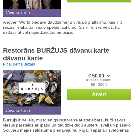
Dāvanu karte
Another World piedāvā daudzlīmeņu virtuālo platformu, kas ir 3
reizes lielāka par reālo spēles laukumu. Šis ir lielisks veids, kā
uzdāvināt vēl nepiedzīvotas emocijas.
Restorāns BURŽUJS dāvanu karte
dāvanu karte
Rīga,
Berga Bazārs
€ 50.00
Izvēlies summu
50 - 300 €
Atvērt
Dāvanu karte
Buržujs ir neliels, mūsdienīgs restorāns-austeru bārs, kurš savus
viesus pārsteidz ar īpašu un daudzveidīgu austeru izvēli un plašāko
Skrīveru mājas saldējuma piedāvājumu Rīgā. Tāpat arī svētdienas