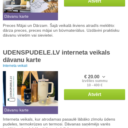
Atvērt
Dāvanu karte
Preces Mājai un Dārzam. Šajā veikalā ikviens atradīs meklēto:
dārza preces, preces mājai un būvmateriālus. Uzdāvini praktisku
dāvanu virietim vai sievietei.
UDENSPUDELE.LV interneta veikals
dāvanu karte
Interneta veikali
€ 20.00
Izvēlies summu
10 - 400 €
Atvērt
Dāvanu karte
Interneta veikals, kur atrodamas pasaulē lābāko zīmolu ūdens
pudeles, termokrūzes un termosi. Dāvanas saņēmējs varēs