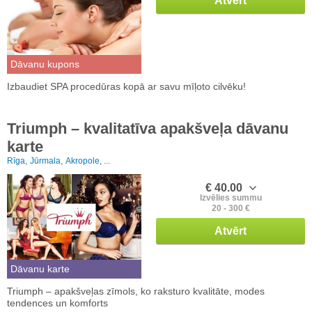
Atvērt
Dāvanu kupons
Izbaudiet SPA procedūras kopā ar savu mīļoto cilvēku!
Triumph – kvalitatīva apakšveļa dāvanu
karte
Rīga,
Jūrmala,
Akropole, ...
€ 40.00
Izvēlies summu
20 - 300 €
Atvērt
Dāvanu karte
Triumph – apakšveļas zīmols, ko raksturo kvalitāte, modes
tendences un komforts