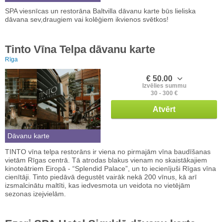
SPA viesnīcas un restorāna Baltvilla dāvanu karte būs lieliska
dāvana sev,draugiem vai kolēģiem ikvienos svētkos!
Tinto Vīna Telpa dāvanu karte
Rīga
€ 50.00
Izvēlies summu
30 - 300 €
Atvērt
Dāvanu karte
TINTO vīna telpa restorāns ir viena no pirmajām vīna baudīšanas
vietām Rīgas centrā. Tā atrodas blakus vienam no skaistākajiem
kinoteātriem Eiropā - “Splendid Palace”, un to iecienījuši Rīgas vīna
cienītāji. Tinto piedāvā degustēt vairāk nekā 200 vīnus, kā arī
izsmalcinātu maltīti, kas iedvesmota un veidota no vietējām
sezonas izejvielām.