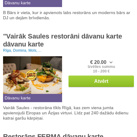
Dāvanu karte
B Bārs ir vieta, kur ir apvienots labs restorāns un moderns bārs ar
DJ un dejām brīvdienās.
"Vairāk Saules restorāni dāvanu karte
dāvanu karte
Rīga,
Domina,
Mols, ...
€ 20.00
Izvēlies summu
10 - 200 €
Atvērt
Dāvanu karte
Vairāk Saules - restorāna tīkls Rīgā, kas zem viena jumta
apvienojuši Eiropas un Āzijas virtuvi. Līdz pat 240 dažādu ēdienu
katrai garšu kārpiņai.
Restorāns FERMA dāvanu karte