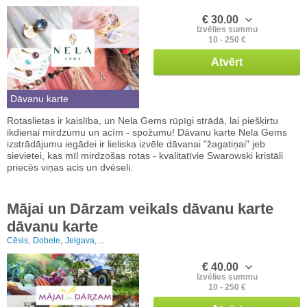
€ 30.00
Izvēlies summu
10 - 250 €
Atvērt
Dāvanu karte
Rotaslietas ir kaislība, un Nela Gems rūpīgi strādā, lai piešķirtu
ikdienai mirdzumu un acīm - spožumu! Dāvanu karte Nela Gems
izstrādājumu iegādei ir lieliska izvēle dāvanai "žagatiņai" jeb
sievietei, kas mīl mirdzošas rotas - kvalitatīvie Swarowski kristāli
priecēs viņas acis un dvēseli.
Mājai un Dārzam veikals dāvanu karte
dāvanu karte
Cēsis,
Dobele,
Jelgava, ...
€ 40.00
Izvēlies summu
10 - 250 €