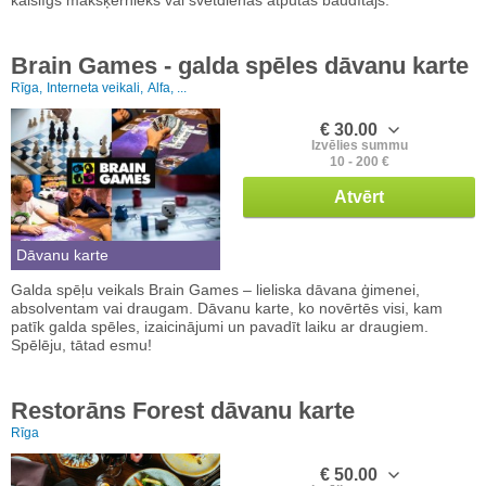
Brain Games - galda spēles dāvanu karte
Rīga,
Interneta veikali,
Alfa, ...
€ 30.00
Izvēlies summu
10 - 200 €
Atvērt
Dāvanu karte
Galda spēļu veikals Brain Games – lieliska dāvana ģimenei,
absolventam vai draugam. Dāvanu karte, ko novērtēs visi, kam
patīk galda spēles, izaicinājumi un pavadīt laiku ar draugiem.
Spēlēju, tātad esmu!
Restorāns Forest dāvanu karte
Rīga
€ 50.00