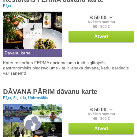
Rīga
€ 50.00
Izvēlies summu
50 - 300 €
Atvērt
Dāvanu karte
Katrs restorāna FERMA apciemojums ir kā izglītojošs
gastronomisks piedzīvojums - tā ir labākā dāvana, kādu gardēdis
var saņemt!
DĀVANA PĀRIM dāvanu karte
Rīga,
Sigulda,
Universālās
€ 50.00
Izvēlies summu
40 - 300 €
Atvērt