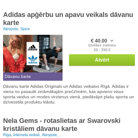
Adidas apģērbu un apavu veikals dāvanu
karte
Akropole,
Spice
€ 40.00
Izvēlies summu
20 - 350 €
Atvērt
Dāvanu karte
Dāvanu karte Adidas Originals un Adidas veikalos Rīgā. Adidas ir
viena no pasaulē zināmākajām prečzīmēm, kas apvieno visus
sporta veidus un modes virzienus vienā, piedāvājot plašu sporta un
dzīvesstila produktu klāstu.
Nela Gems - rotaslietas ar Swarovski
kristāliem dāvanu karte
Rīga,
Interneta veikali,
Akropole, ...