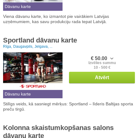
Dāvanu karte
Viena dāvanu karte, ko izmantot pie vairākiem Latvijas
uzņēmumiem, kas savu produkciju rada tepat Latvijā.
Sportland dāvanu karte
Rīga,
Daugavpils,
Jelgava, ...
€ 50.00
Izvēlies summu
10 - 500 €
Atvērt
Dāvanu karte
Stilīgs veids, kā sasniegt mērķus: Sportland – līderis Baltijas sporta
preču tirgū.
Kolonna skaistumkopšanas salons
dāvanu karte