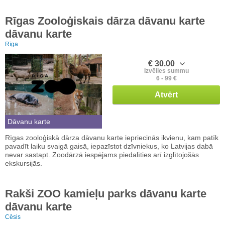
Rīgas Zooloģiskais dārza dāvanu karte
dāvanu karte
Rīga
€ 30.00
Izvēlies summu
6 - 99 €
Atvērt
Dāvanu karte
Rīgas zooloģiskā dārza dāvanu karte iepriecinās ikvienu, kam patīk
pavadīt laiku svaigā gaisā, iepazīstot dzīvniekus, ko Latvijas dabā
nevar sastapt. Zoodārzā iespējams piedalīties arī izglītojošās
ekskursijās.
Rakši ZOO kamieļu parks dāvanu karte
dāvanu karte
Cēsis