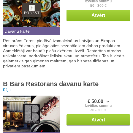
Izvēlies summu
50 - 300 €
Atvērt
Dāvanu karte
Restorāns Forest piedāvā izsmalcinātus Latvijas un Eiropas
virtuves ēdienus, pielāgojoties sezonālajiem dabas produktiem.
Apmeklētāji var baudīt plašu dzērienu izvēli. Restorāns atrodas
unikālā vietā, nodrošinot lielisku skatu un atmosfēru. Tas ir ideāls
galamērķis gan ģimenes maltītēm, gan biznesa tikšanās un
privātiem pasākumiem.
B Bārs Restorāns dāvanu karte
Rīga
€ 50.00
Izvēlies summu
20 - 300 €
Atvērt