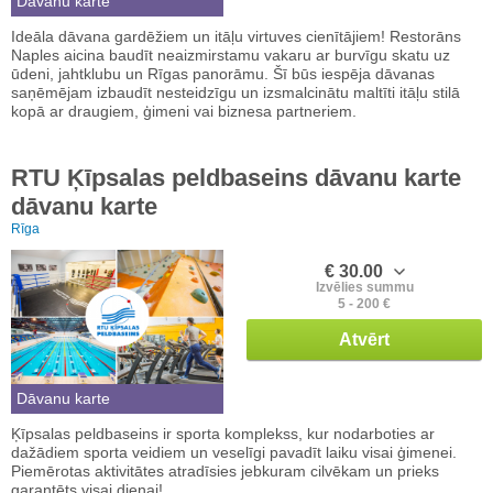
Dāvanu karte
Ideāla dāvana gardēžiem un itāļu virtuves cienītājiem! Restorāns
Naples aicina baudīt neaizmirstamu vakaru ar burvīgu skatu uz
ūdeni, jahtklubu un Rīgas panorāmu. Šī būs iespēja dāvanas
saņēmējam izbaudīt nesteidzīgu un izsmalcinātu maltīti itāļu stilā
kopā ar draugiem, ģimeni vai biznesa partneriem.
RTU Ķīpsalas peldbaseins dāvanu karte
dāvanu karte
Rīga
€ 30.00
Izvēlies summu
5 - 200 €
Atvērt
Dāvanu karte
Ķīpsalas peldbaseins ir sporta komplekss, kur nodarboties ar
dažādiem sporta veidiem un veselīgi pavadīt laiku visai ģimenei.
Piemērotas aktivitātes atradīsies jebkuram cilvēkam un prieks
garantēts visai dienai!