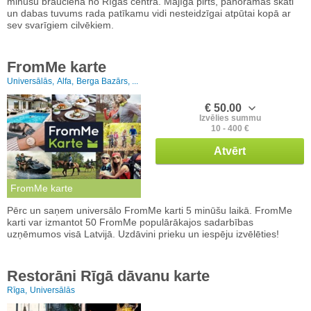
minūšu braucienā no Rīgas centra. Mājīga pirts, panorāmas skati
un dabas tuvums rada patīkamu vidi nesteidzīgai atpūtai kopā ar
sev svarīgiem cilvēkiem.
FromMe karte
Universālās,
Alfa,
Berga Bazārs, ...
€ 50.00
Izvēlies summu
10 - 400 €
Atvērt
FromMe karte
Pērc un saņem universālo FromMe karti 5 minūšu laikā. FromMe
karti var izmantot 50 FromMe populārākajos sadarbības
uzņēmumos visā Latvijā. Uzdāvini prieku un iespēju izvēlēties!
Restorāni Rīgā dāvanu karte
Rīga,
Universālās