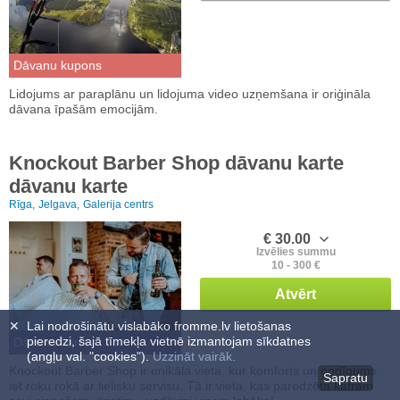
Dāvanu kupons
Lidojums ar paraplānu un lidojuma video uzņemšana ir oriģināla
dāvana īpašām emocijām.
Knockout Barber Shop dāvanu karte
dāvanu karte
Rīga,
Jelgava,
Galerija centrs
€ 30.00
Izvēlies summu
10 - 300 €
Atvērt
✕
Lai nodrošinātu vislabāko fromme.lv lietošanas
pieredzi, šajā tīmekļa vietnē izmantojam sīkdatnes
Dāvanu karte
(angļu val. "cookies").
Uzzināt vairāk.
Knockout Barber Shop ir unikāla vieta, kur komforts un godīgums
Sapratu
iet roku rokā ar lielisku servisu. Tā ir vieta, kas paredzēta katram