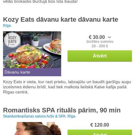
vēlās brokastis Buržujā būs īsta bauda!
Kozy Eats dāvanu karte dāvanu karte
Rīga
€ 30.00
Izvēlies summu
20 - 300 €
Atvērt
Dāvanu karte
Kozy Eats ir vieta, kur rast prieku, labsajūtu un baudīt garšīgu augu
izcelsmes ēdienu brīdī, kad tiek malkota lieliskā Kalve kafija pašā
Rīgas centrā.
Romantisks SPA rituāls pārim, 90 min
Skaistumkopšanas salons Activ & SPA:
Rīga
€ 120.00