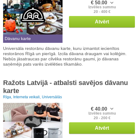
€ 50.00
Izvēlies summu
20 - 400 €
Atvērt
Dāvanu karte
Universāla restorānu dāvanu karte, kuru izmantot iecienītos
restorānos Rīgā un pierīgā. Izcila dāvana draugam vai kolēģim.
Nebūs jāsatraucas par cilvēka restorānu gaumi, jo dāvanas
saņēmējs pats varēs izvēlēties tīkamāko.
Ražots Latvijā - atbalsti savējos dāvanu
karte
Rīga,
Interneta veikali,
Universālās
€ 40.00
Izvēlies summu
20 - 200 €
Atvērt