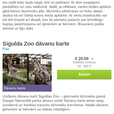
tos vadīt būtu īpaši viegli, ērti un patīkami. Ar tiem iespējams
piedalīties arī ceļu satiksmē, tādēļ, ja vēlēsies, varēsi doties aplūkot
gleznainos Jaunmoku pils, Vecmoku pilsdrupas un koku alejas
skatus kā arī Sekļa ezera meža apkārtni. Ar vienu kvadraciklu var
ļoti ērti braukt arī divatā, kas šo pieredzi padarīs par brīnišķīgu
kopīgu piedzīvojumu arī ģimenēm ar bērniem. Brauciens paliks
atmiņā uz ilgu laiku.
Sigulda Zoo dāvanu karte
Rīga
€ 20.00
Izvēlies summu
20 - 400 €
Atvērt
Dāvanu karte
Uzdāvini dāvanu karti Siguldas Zoo – gleznainā dzīvnieku parkā
Gaujas Nacionālā parka ainavu zonā! Dāvanu karte ietver ieeju
zoodārzā un barības trauciņu dzīvnieku barošanai. Ideāla dāvana
ģimenēm ar bērniem un dabas mīļotājiem.