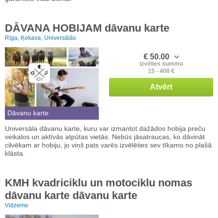
DĀVANA HOBIJAM dāvanu karte
Rīga,
Ķekava,
Universālās
€ 50.00
Izvēlies summu
15 - 400 €
Atvērt
Dāvanu karte
Universāla dāvanu karte, kuru var izmantot dažādos hobija preču
veikalos un aktīvās atpūtas vietās. Nebūs jāsatraucas, ko dāvināt
cilvēkam ar hobiju, jo viņš pats varēs izvēlēties sev tīkamo no plašā
klāsta.
KMH kvadriciklu un motociklu nomas
dāvanu karte dāvanu karte
Vidzeme