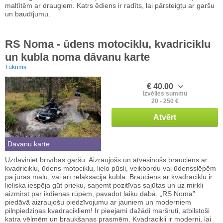
maltītēm ar draugiem. Katrs ēdiens ir radīts, lai pārsteigtu ar garšu
un baudījumu.
RS Noma - ūdens motociklu, kvadriciklu
un kubla noma dāvanu karte
Tukums
€ 40.00
Izvēlies summu
20 - 250 €
Atvērt
Dāvanu karte
Uzdāviniet brīvības garšu. Aizraujošs un atvēsinošs brauciens ar
kvadriciklu, ūdens motociklu, lielo pūsli, veikbordu vai ūdensslēpēm
pa jūras malu, vai arī relaksācija kublā. Brauciens ar kvadraciklu ir
lieliska iespēja gūt prieku, saņemt pozitīvas sajūtas un uz mirkli
aizmirst par ikdienas rūpēm, pavadot laiku dabā. „RS Noma”
piedāvā aizraujošu piedzīvojumu ar jauniem un moderniem
pilnpiedziņas kvadracikliem! Ir pieejami dažādi maršruti, atbilstoši
katra vēlmēm un braukšanas prasmēm. Kvadracikli ir moderni, lai