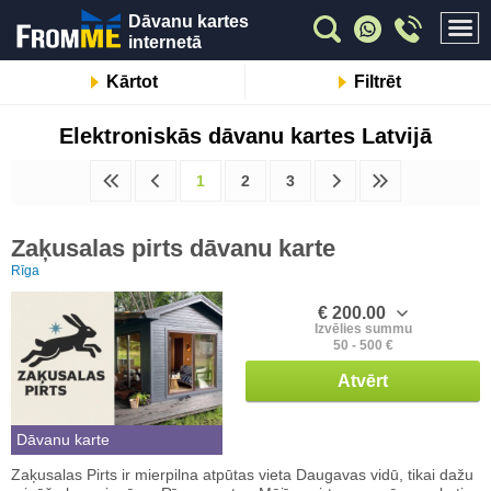
Dāvanu kartes
internetā
Kārtot
Filtrēt
Elektroniskās dāvanu kartes Latvijā
1
2
3
Zaķusalas pirts dāvanu karte
Rīga
€ 200.00
Izvēlies summu
50 - 500 €
Atvērt
Dāvanu karte
Zaķusalas Pirts ir mierpilna atpūtas vieta Daugavas vidū, tikai dažu