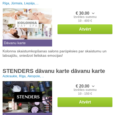
Rīga,
Jūrmala,
Liepāja, ...
€ 30.00
Izvēlies summu
10 - 400 €
Atvērt
Dāvanu karte
Kolonna skaistumkopšanas salons parūpēsies par skaistumu un
labsajūtu, sniedzot lieliskas emocijas!
STENDERS dāvanu karte dāvanu karte
Aizkraukle,
Rīga,
Akropole, ...
€ 20.00
Izvēlies summu
10 - 150 €
Atvērt