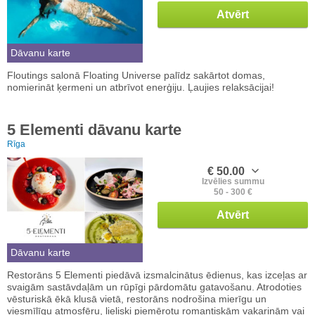
Atvērt
Dāvanu karte
Floutings salonā Floating Universe palīdz sakārtot domas,
nomierināt ķermeni un atbrīvot enerģiju. Ļaujies relaksācijai!
5 Elementi dāvanu karte
Rīga
€ 50.00
Izvēlies summu
50 - 300 €
Atvērt
Dāvanu karte
Restorāns 5 Elementi piedāvā izsmalcinātus ēdienus, kas izceļas ar
svaigām sastāvdaļām un rūpīgi pārdomātu gatavošanu. Atrodoties
vēsturiskā ēkā klusā vietā, restorāns nodrošina mierīgu un
viesmīlīgu atmosfēru, lieliski piemērotu romantiskām vakariņām vai