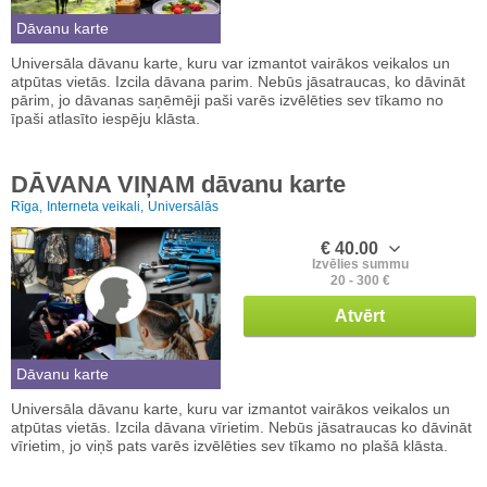
Dāvanu karte
Universāla dāvanu karte, kuru var izmantot vairākos veikalos un
atpūtas vietās. Izcila dāvana parim. Nebūs jāsatraucas, ko dāvināt
pārim, jo dāvanas saņēmēji paši varēs izvēlēties sev tīkamo no
īpaši atlasīto iespēju klāsta.
DĀVANA VIŅAM dāvanu karte
Rīga,
Interneta veikali,
Universālās
€ 40.00
Izvēlies summu
20 - 300 €
Atvērt
Dāvanu karte
Universāla dāvanu karte, kuru var izmantot vairākos veikalos un
atpūtas vietās. Izcila dāvana vīrietim. Nebūs jāsatraucas ko dāvināt
vīrietim, jo viņš pats varēs izvēlēties sev tīkamo no plašā klāsta.