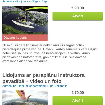
Aviastars - lidojumi virs Rīgas:
Rīga
€ 90.00
Atvērt
Dāvanu kupons
20 minūšu garš lidojums ar deltaplānu virs Rīgas notiek
pieredzējuša pilota vadībā. Dāvanu kartes saņēmējs varēs izjust
nebijušas sajūtas un izbaudīt neatkārtojamus skatus, kurus
piedāvās gan nofotografēt, gan nofilmēt. Lieliska dāvana
dzimšanas dienā vai izlaidumā.
Lidojums ar paraplānu instruktora
pavadībā + video un foto
Adrenalīns - lidojumi ar paraplānu:
Rīga,
Jēkabpils
€ 70.00
Atvērt