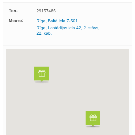
Тел:
29157486
Mесто:
Rīga, Baltā iela 7-501
Rīga, Lastādijas iela 42, 2. stāvs,
22. kab.