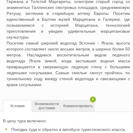
Германа и Толстой Маргариты, осмотрим старый город со
знаменитых Таллинских смотровых площадок, средневековую
Ратушу, заглянем в старейшую аптеку Европы. Посетим
единственный в Балтии музей Марципана и Галерею, где
познакомимся с историей Марципана, технологией
приготовления и увидим удивительные марципановые
скульптуры.
Посетим самый широкий водопад Эстонии - Ягала, высота
которого составляет около восьми метров, а ширина более 50
метров. Насладимся восхитительным видом ледяного
водопада Ягала зимой, когда застывшая водная масса
превращается в сверкающую ледяную стену с большими
ледяными сосульками. Самые смелые смогут пройтись по
туннельному ходу между стеной водопада и свисающими с
краев сосульками.
0
Возможности
Условия
Комментировать
доставки
В цену тура включено:
Поездка туда и обратно в автобусе туристического класса,