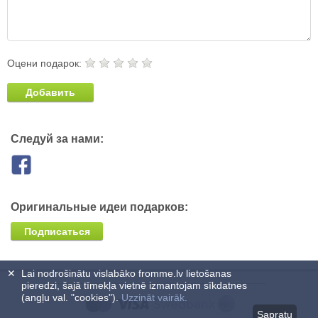
Оцени подарок:
Добавить
Следуй за нами:
Оригинальные идеи подарков:
Подписаться
✕
Lai nodrošinātu vislabāko fromme.lv lietošanas
pieredzi, šajā tīmekļa vietnē izmantojam sīkdatnes
(angļu val. "cookies").
Uzzināt vairāk.
Sapratu