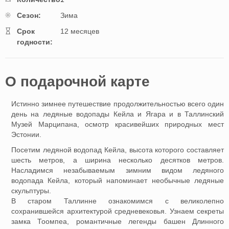
Cезон:
Зима
Cрок
12 месяцев
годности:
O подарочной картe
Истинно зимнее путешествие продолжительностью всего один
день на ледяные водопады Кейла и Ягара и в Таллинский
Музей Марципана, осмотр красивейших природных мест
Эстонии.
Посетим ледяной водопад Кейла, высота которого составляет
шесть метров, а ширина несколько десятков метров.
Насладимся незабываемым зимним видом ледяного
водопада Кейла, который напоминает необычные ледяные
скульптуры.
В старом Таллинне ознакомимся с великолепно
сохранившейся архитектурой средневековья. Узнаем секреты
замка Тоомпеа, романтичные легенды башен Длинного