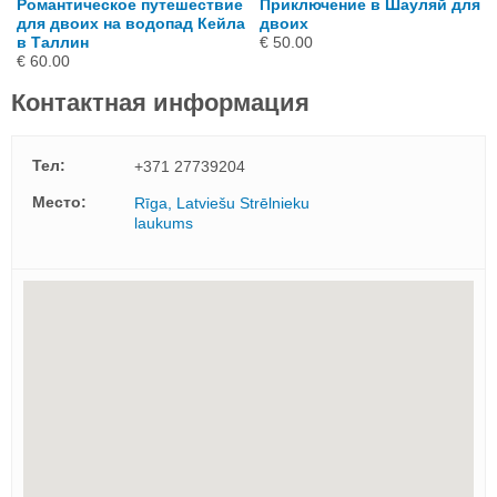
Романтическое путешествие
Приключение в Шауляй для
для двоих на водопад Кейла
двоих
в Таллин
€ 50.00
€ 60.00
Контактная информация
Тел:
+371 27739204
Mесто:
Rīga, Latviešu Strēlnieku
laukums