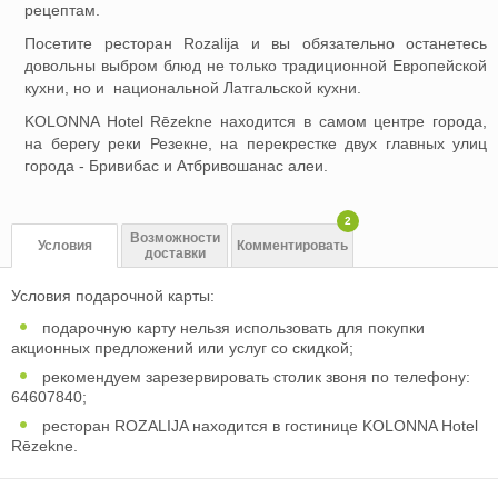
рецептам.
Посетите ресторан Rozalija и вы обязательно останетесь
довольны выбром блюд не только традиционной Европейской
кухни, но и национальной Латгальской кухни.
KOLONNA Hotel Rēzekne находится в самом центре города,
на берегу реки Резекне, на перекрестке двух главных улиц
города - Бривибас и Атбривошанас алеи.
2
Возможности
Условия
Комментировать
доставки
Условия подарочной карты:
подарочную карту нельзя использовать для покупки
акционных предложений или услуг со скидкой;
рекомендуем зарезервировать столик звоня по телефону:
64607840;
ресторан ROZALIJA находится в гостинице KOLONNA Hotel
Rēzekne.