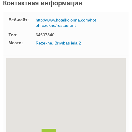
Контактная информация
Веб-сайт:
http://www.hotelkolonna.com/hot
el-rezekne/restaurant
Тел:
64607840
Mесто:
Rēzekne, Brīvības iela 2