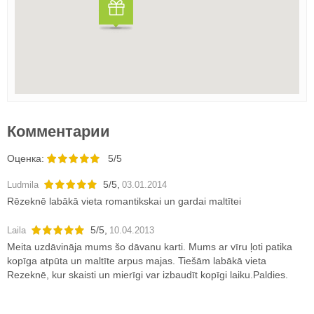
Комментарии
Oценка:
5/5
5
/
5
,
Ludmila
03.01.2014
Rēzeknē labākā vieta romantikskai un gardai maltītei
5
/
5
,
Laila
10.04.2013
Meita uzdāvināja mums šo dāvanu karti. Mums ar vīru ļoti patika
kopīga atpūta un maltīte arpus majas. Tiešām labākā vieta
Rezeknē, kur skaisti un mierīgi var izbaudīt kopīgi laiku.Paldies.