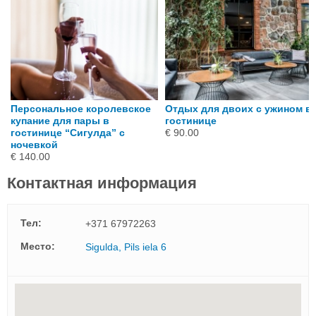
в
Персональное королевское
Отдых для двоих с ужином в
купание для пары в
гостинице
гостинице “Сигулда” с
€ 90.00
ночевкой
€ 140.00
Контактная информация
Тел:
+371 67972263
Mесто:
Sigulda, Pils iela 6