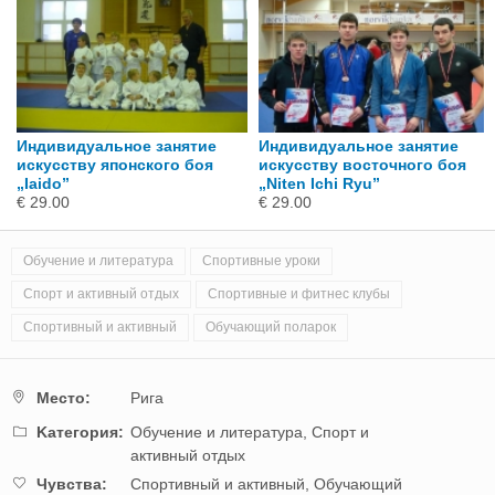
Индивидуальное занятие
Индивидуальное занятие
искусству японского боя
искусству восточного боя
„Iaido”
„Niten Ichi Ryu”
€ 29.00
€ 29.00
Обучение и литература
Спортивные уроки
Спорт и активный отдых
Спортивные и фитнес клубы
Спортивный и активный
Обучающий поларок
Mестo:
Рига
Kатегория:
Обучение и литература,
Спорт и
активный отдых
Чувства:
Спортивный и активный,
Обучающий