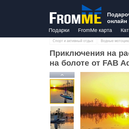
Подаро
онлайн
Подарки
FromMe карта
Кат
Спорт и активный отдых
Водные мотоцикл
Приключения на ра
на болоте от FAB A
Previous
Previous