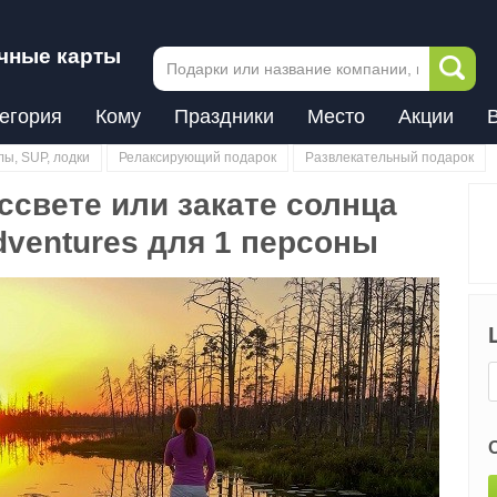
чные карты
егория
Кому
Праздники
Место
Акции
ы, SUP, лодки
Релаксирующий подарок
Развлекательный подарок
ссвете или закате солнца
dventures для 1 персоны
Next