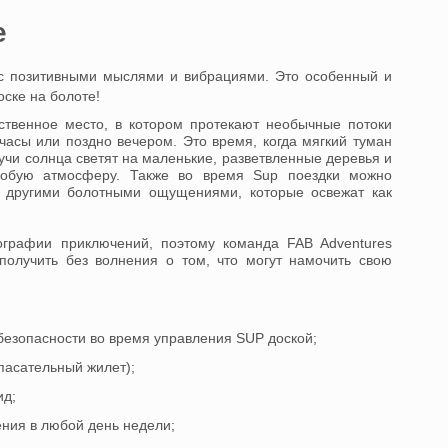
e
Вас позитивными мыслями и вибрациями. Это особенный и
оске на болоте!
ственное место, в котором протекают необычные потоки
часы или поздно вечером. Это время, когда мягкий туман
учи солнца светят на маленькие, разветвленные деревья и
особую атмосферу. Также во время Sup поездки можно
о другими болотными ощущениями, которые освежат как
ографии приключений, поэтому команда FAB Adventures
получить без волнения о том, что могут намочить свою
 безопасности во время управления SUP доской;
пасательный жилет);
ид;
ния в любой день недели;