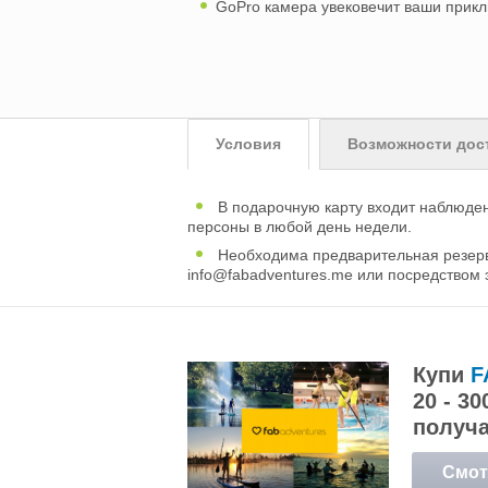
GoPro камера увековечит ваши прик
Условия
Возможности дос
В подарочную карту входит наблюдени
персоны в любой день недели.
Необходима предварительная резерва
info@fabadventures.me
или посредством э
Купи
F
20 - 3
получ
Смот