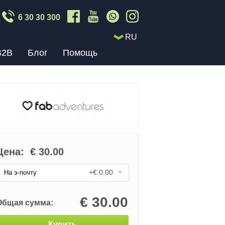
6 30 30 300
RU
B2B
Блог
Помощь
Цена:
€
30.00
+€ 0.00
На э-почту
€
30.00
Общая сумма:
Купить