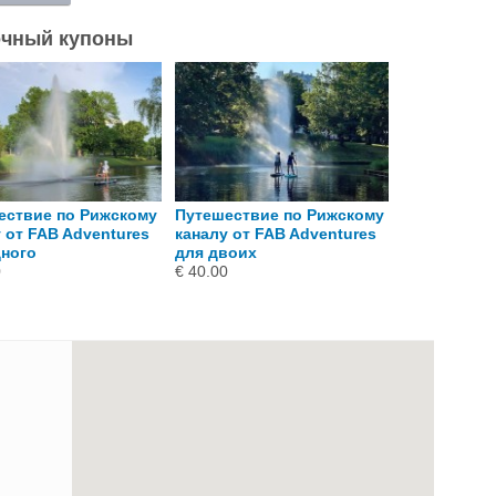
обнее
чный купоны
ествие по Рижскому
Путешествие по Рижскому
Магический
 от FAB Adventures
каналу от FAB Adventures
закат на бо
дного
для двоих
Adventures
0
€ 40.00
€ 60.00