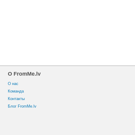
O FromMe.lv
O нас
Команда
Контакты
Блог FromMe.lv