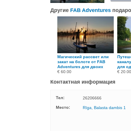
подр
Другие
FAB Adventures
подаро
утешествие по Рижскому
Магический рассвет или
Путеш
аналу от FAB Adventures
закат на болоте от FAB
каналу
ля двоих
Adventures для двоих
для о
 40.00
€ 60.00
€ 20.0
Контактная информация
Тел:
26206666
Mесто:
Rīga, Balasta dambis 1