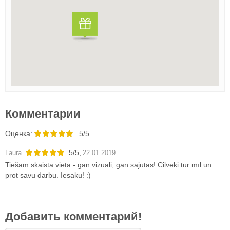
Комментарии
Oценка:
5/5
5
/
5
,
Laura
22.01.2019
Tiešām skaista vieta - gan vizuāli, gan sajūtās! Cilvēki tur mīl un
prot savu darbu. Iesaku! :)
Добавить комментарий!