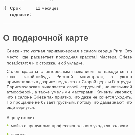
Cрок
12 месяцев
годности:
O подарочной картe
Grieze - это уютная парикмахерская в самом сердце Риги. Это
место, где расцветает природная красота! Мастера Grieze
позаботятся и о стрижке, и об укладке.
Салон красоты с интересным названием не находится на
краю какой-нибудь Рижской магистрали, а уютно
примостилась в дворике недалеко от Старой церкви Гертруды.
Парикмахерская выделяется своей сердечной, ненавязчивой
атмосферой, а также умелыми мастерами. Клиенты уверяют,
что в салоне Grieze так приятно, что даже не хочется уходить.
Но прощание не бывает грустным, потому что дамы знают, что
ещё вернутся.
В цену входит:
мойка с продуктами профессионального ухода за волосам;
стрижка;