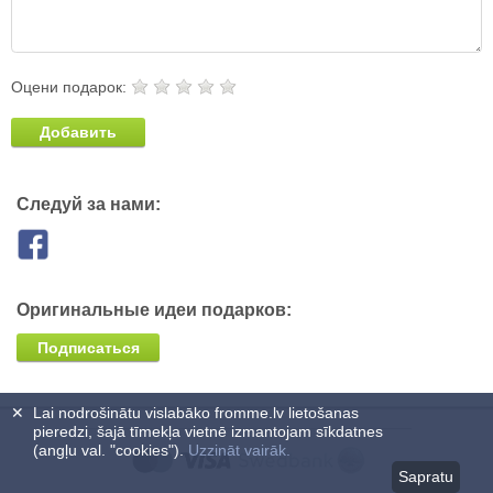
Оцени подарок:
Добавить
Следуй за нами:
Оригинальные идеи подарков:
Подписаться
✕
Lai nodrošinātu vislabāko fromme.lv lietošanas
pieredzi, šajā tīmekļa vietnē izmantojam sīkdatnes
(angļu val. "cookies").
Uzzināt vairāk.
Sapratu