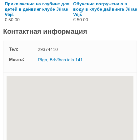
Приключение на глубине для
Обучение погружению в
s
детей в дайвинг клубе Jūras
воду в клубе дайвинга Jūras
Vējš
Vējš
€ 50.00
€ 50.00
Контактная информация
Тел:
29374410
Mесто:
Rīga, Brīvības iela 141