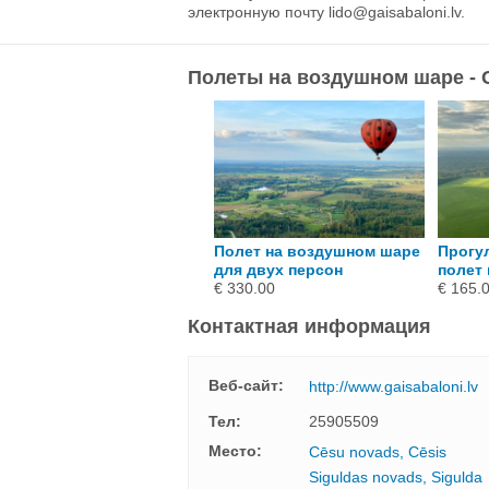
электронную почту
lido@gaisabaloni.lv
.
Полеты на воздушном шаре - G
Полет на воздушном шаре
Прогул
для двух персон
полет
€ 330.00
€ 165.
Контактная информация
Веб-сайт:
http://www.gaisabaloni.lv
Тел:
25905509
Mесто:
Cēsu novads, Cēsis
Siguldas novads, Sigulda