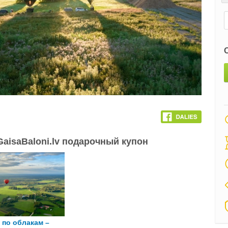
aisaBaloni.lv подарочный купон
 по облакам –