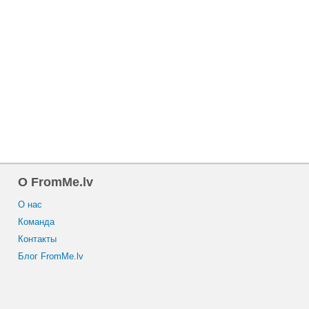
O FromMe.lv
O нас
Команда
Контакты
Блог FromMe.lv