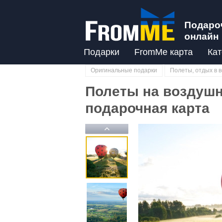
Подаро
онлайн
Подарки
FromMe карта
Кат
Оригинальные подарки
Полеты, отдых в 
Полеты на воздушно
подарочная карта
Previous
Previous