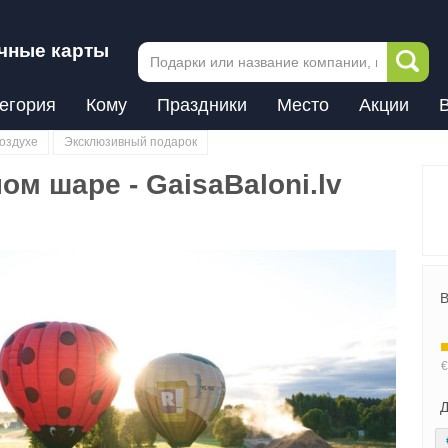
чные карты
егория
Кому
Праздники
Место
Акции
воздухе
Эксклюзивный подарок
м шаре - GaisaBaloni.lv
В
Д
Next