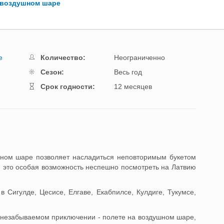
 воздушном шаре
е
Количество:
Неограниченно
Cезон:
Весь год
Cрок годности:
12 месяцев
шном шаре позволяет насладиться неповторимым букетом
 это особая возможность неспешно посмотреть на Латвию
 Сигулде, Цесисе, Елгаве, Екабпилсе, Кулдиге, Тукумсе,
 о незабываемом приключении - полете на воздушном шаре,