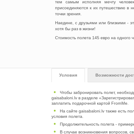
тем самым исполняя мечту человек
присоединяются к их путешествию в н
точки зрения.
Наедине, с друзьями или близкими - э
хотя бы раз в жизни!
Стоимость полета 145 евро на одного ч
Условия
Возможности дос
Чтобы забронировать полет, необход
gaisabaloni.lv в разделе «Зарегистриров
заплатить подарочной картой FromMe.
На сайте gaisabaloni.lv также есть п
условия полета.
Продолжительность полета - примерн
В случае возникновения вопросов, св