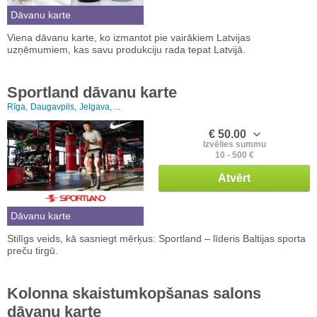
Dāvanu karte
Viena dāvanu karte, ko izmantot pie vairākiem Latvijas
uzņēmumiem, kas savu produkciju rada tepat Latvijā.
Sportland dāvanu karte
Rīga,
Daugavpils,
Jelgava, ...
€ 50.00
Izvēlies summu
10 - 500 €
Atvērt
Dāvanu karte
Stilīgs veids, kā sasniegt mērķus: Sportland – līderis Baltijas sporta
preču tirgū.
Kolonna skaistumkopšanas salons
dāvanu karte