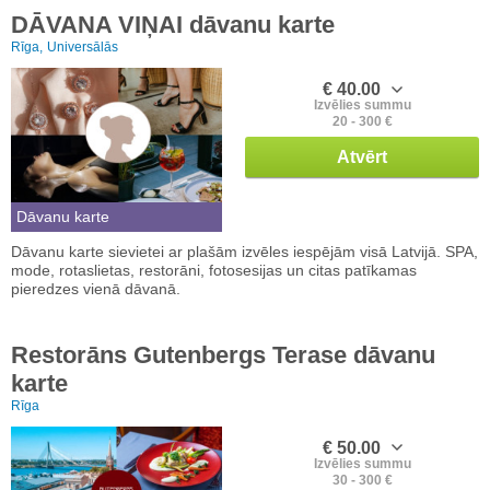
DĀVANA VIŅAI dāvanu karte
Rīga,
Universālās
€ 40.00
Izvēlies summu
20 - 300 €
Atvērt
Dāvanu karte
Dāvanu karte sievietei ar plašām izvēles iespējām visā Latvijā. SPA,
mode, rotaslietas, restorāni, fotosesijas un citas patīkamas
pieredzes vienā dāvanā.
Restorāns Gutenbergs Terase dāvanu
karte
Rīga
€ 50.00
Izvēlies summu
30 - 300 €