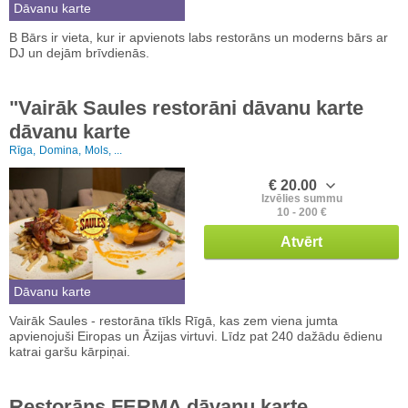
Dāvanu karte
B Bārs ir vieta, kur ir apvienots labs restorāns un moderns bārs ar
DJ un dejām brīvdienās.
"Vairāk Saules restorāni dāvanu karte
dāvanu karte
Rīga,
Domina,
Mols, ...
€ 20.00
Izvēlies summu
10 - 200 €
Atvērt
Dāvanu karte
Vairāk Saules - restorāna tīkls Rīgā, kas zem viena jumta
apvienojuši Eiropas un Āzijas virtuvi. Līdz pat 240 dažādu ēdienu
katrai garšu kārpiņai.
Restorāns FERMA dāvanu karte