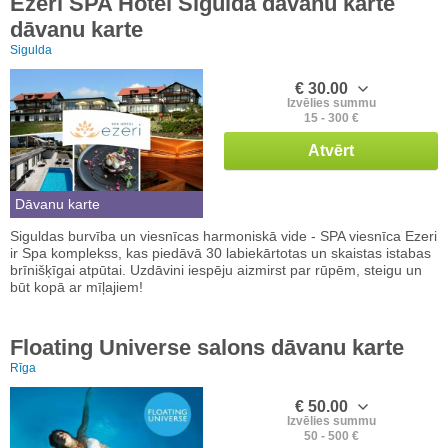
Ezeri SPA Hotel Siguldā dāvanu karte
dāvanu karte
Sigulda
€ 30.00
Izvēlies summu
15 - 300 €
Atvērt
Dāvanu karte
Siguldas burvība un viesnīcas harmoniskā vide - SPA viesnīca Ezeri
ir Spa komplekss, kas piedāvā 30 labiekārtotas un skaistas istabas
brīnišķīgai atpūtai. Uzdāvini iespēju aizmirst par rūpēm, steigu un
būt kopā ar mīļajiem!
Floating Universe salons dāvanu karte
Rīga
€ 50.00
Izvēlies summu
50 - 500 €