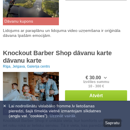
Dāvanu kupons
Lidojums ar paraplānu un lidojuma video uzņemšana ir oriģināla
dāvana īpašām emocijām.
Knockout Barber Shop dāvanu karte
dāvanu karte
Rīga,
Jelgava,
Galerija centrs
€ 30.00
Izvēlies summu
10 - 300 €
Atvērt
✕
Lai nodrošinātu vislabāko fromme.lv lietošanas
pieredzi, šajā tīmekļa vietnē izmantojam sīkdatnes
Dāvanu karte
(angļu val. "cookies").
Uzzināt vairāk.
Knockout Barber Shop ir unikāla vieta, kur komforts un godīgums
Sapratu
iet roku rokā ar lielisku servisu. Tā ir vieta, kas paredzēta katram