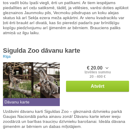
tos vadīt būtu īpaši viegli, ērti un patīkami. Ar tiem iespējams
piedalīties arī ceļu satiksmē, tādēļ, ja vēlēsies, varēsi doties aplūkot
gleznainos Jaunmoku pils, Vecmoku pilsdrupas un koku alejas
skatus kā arī Sekļa ezera meža apkārtni. Ar vienu kvadraciklu var
ļoti ērti braukt arī divatā, kas šo pieredzi padarīs par brīnišķīgu
kopīgu piedzīvojumu arī ģimenēm ar bērniem. Brauciens paliks
atmiņā uz ilgu laiku.
Sigulda Zoo dāvanu karte
Rīga
€ 20.00
Izvēlies summu
20 - 400 €
Atvērt
Dāvanu karte
Uzdāvini dāvanu karti Siguldas Zoo – gleznainā dzīvnieku parkā
Gaujas Nacionālā parka ainavu zonā! Dāvanu karte ietver ieeju
zoodārzā un barības trauciņu dzīvnieku barošanai. Ideāla dāvana
ģimenēm ar bērniem un dabas mīļotājiem.