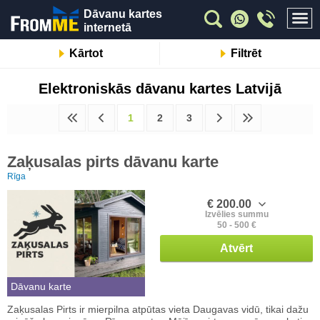
Dāvanu kartes
internetā
Kārtot
Filtrēt
Elektroniskās dāvanu kartes Latvijā
1
2
3
Zaķusalas pirts dāvanu karte
Rīga
€ 200.00
Izvēlies summu
50 - 500 €
Atvērt
Dāvanu karte
Zaķusalas Pirts ir mierpilna atpūtas vieta Daugavas vidū, tikai dažu