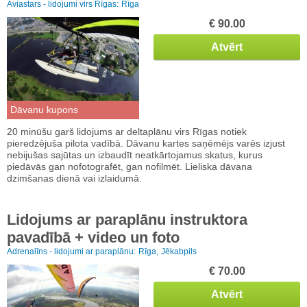
Aviastars - lidojumi virs Rīgas:
Rīga
€ 90.00
Atvērt
Dāvanu kupons
20 minūšu garš lidojums ar deltaplānu virs Rīgas notiek
pieredzējuša pilota vadībā. Dāvanu kartes saņēmējs varēs izjust
nebijušas sajūtas un izbaudīt neatkārtojamus skatus, kurus
piedāvās gan nofotografēt, gan nofilmēt. Lieliska dāvana
dzimšanas dienā vai izlaidumā.
Lidojums ar paraplānu instruktora
pavadībā + video un foto
Adrenalīns - lidojumi ar paraplānu:
Rīga,
Jēkabpils
€ 70.00
Atvērt