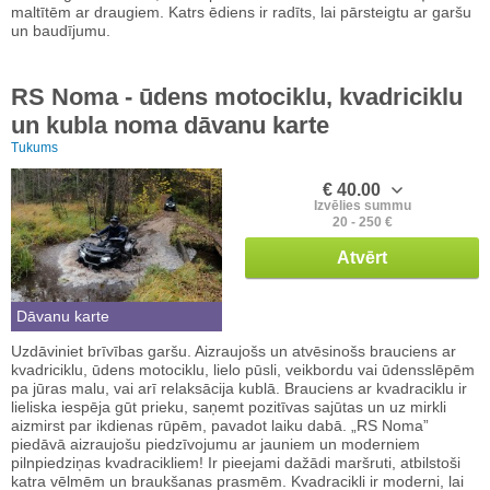
maltītēm ar draugiem. Katrs ēdiens ir radīts, lai pārsteigtu ar garšu
un baudījumu.
RS Noma - ūdens motociklu, kvadriciklu
un kubla noma dāvanu karte
Tukums
€ 40.00
Izvēlies summu
20 - 250 €
Atvērt
Dāvanu karte
Uzdāviniet brīvības garšu. Aizraujošs un atvēsinošs brauciens ar
kvadriciklu, ūdens motociklu, lielo pūsli, veikbordu vai ūdensslēpēm
pa jūras malu, vai arī relaksācija kublā. Brauciens ar kvadraciklu ir
lieliska iespēja gūt prieku, saņemt pozitīvas sajūtas un uz mirkli
aizmirst par ikdienas rūpēm, pavadot laiku dabā. „RS Noma”
piedāvā aizraujošu piedzīvojumu ar jauniem un moderniem
pilnpiedziņas kvadracikliem! Ir pieejami dažādi maršruti, atbilstoši
katra vēlmēm un braukšanas prasmēm. Kvadracikli ir moderni, lai