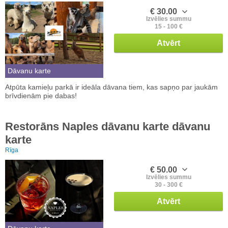
€ 30.00
Izvēlies summu
15 - 100 €
Atvērt
Dāvanu karte
Atpūta kamieļu parkā ir ideāla dāvana tiem, kas sapņo par jaukām
brīvdienām pie dabas!
Restorāns Naples dāvanu karte dāvanu
karte
Rīga
€ 50.00
Izvēlies summu
30 - 300 €
Atvērt