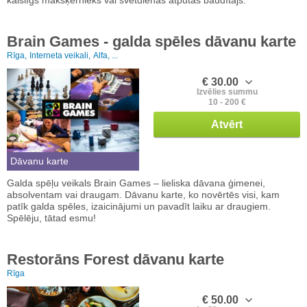
Brain Games - galda spēles dāvanu karte
Rīga,
Interneta veikali,
Alfa, ...
€ 30.00
Izvēlies summu
10 - 200 €
Atvērt
Dāvanu karte
Galda spēļu veikals Brain Games – lieliska dāvana ģimenei,
absolventam vai draugam. Dāvanu karte, ko novērtēs visi, kam
patīk galda spēles, izaicinājumi un pavadīt laiku ar draugiem.
Spēlēju, tātad esmu!
Restorāns Forest dāvanu karte
Rīga
€ 50.00