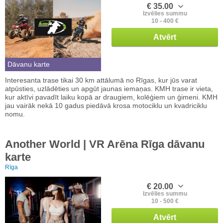
€ 35.00
Izvēlies summu
10 - 400 €
Atvērt
Dāvanu karte
Interesanta trase tikai 30 km attālumā no Rīgas, kur jūs varat
atpūsties, uzlādēties un apgūt jaunas iemaņas. KMH trase ir vieta,
kur aktīvi pavadīt laiku kopā ar draugiem, kolēģiem un ģimeni. KMH
jau vairāk nekā 10 gadus piedāvā krosa motociklu un kvadriciklu
nomu.
Another World | VR Arēna Rīga dāvanu
karte
Rīga
€ 20.00
Izvēlies summu
10 - 500 €
Atvērt