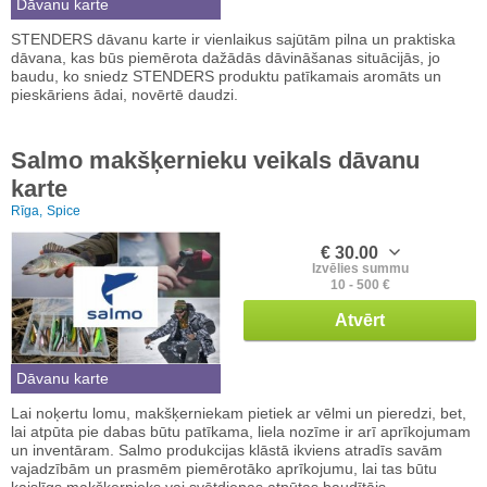
Dāvanu karte
STENDERS dāvanu karte ir vienlaikus sajūtām pilna un praktiska
dāvana, kas būs piemērota dažādās dāvināšanas situācijās, jo
baudu, ko sniedz STENDERS produktu patīkamais aromāts un
pieskāriens ādai, novērtē daudzi.
Salmo makšķernieku veikals dāvanu
karte
Rīga,
Spice
€ 30.00
Izvēlies summu
10 - 500 €
Atvērt
Dāvanu karte
Lai noķertu lomu, makšķerniekam pietiek ar vēlmi un pieredzi, bet,
lai atpūta pie dabas būtu patīkama, liela nozīme ir arī aprīkojumam
un inventāram. Salmo produkcijas klāstā ikviens atradīs savām
vajadzībām un prasmēm piemērotāko aprīkojumu, lai tas būtu
kaislīgs makšķernieks vai svētdienas atpūtas baudītājs.