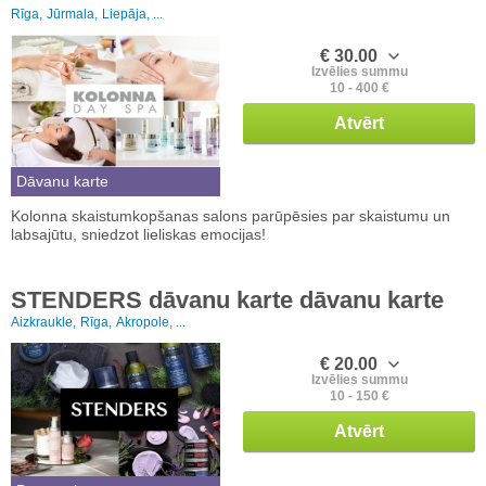
Rīga,
Jūrmala,
Liepāja, ...
€ 30.00
Izvēlies summu
10 - 400 €
Atvērt
Dāvanu karte
Kolonna skaistumkopšanas salons parūpēsies par skaistumu un
labsajūtu, sniedzot lieliskas emocijas!
STENDERS dāvanu karte dāvanu karte
Aizkraukle,
Rīga,
Akropole, ...
€ 20.00
Izvēlies summu
10 - 150 €
Atvērt