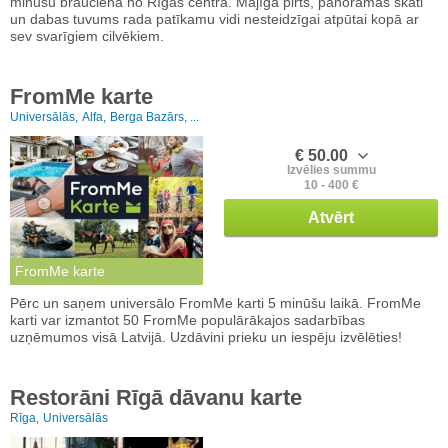
minūšu braucienā no Rīgas centra. Mājīga pirts, panorāmas skati
un dabas tuvums rada patīkamu vidi nesteidzīgai atpūtai kopā ar
sev svarīgiem cilvēkiem.
FromMe karte
Universālās,
Alfa,
Berga Bazārs, ...
€ 50.00
Izvēlies summu
10 - 400 €
Atvērt
FromMe karte
Pērc un saņem universālo FromMe karti 5 minūšu laikā. FromMe
karti var izmantot 50 FromMe populārākajos sadarbības
uzņēmumos visā Latvijā. Uzdāvini prieku un iespēju izvēlēties!
Restorāni Rīgā dāvanu karte
Rīga,
Universālās