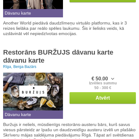
Dāvanu karte
Another World piedāvā daudzlīmeņu virtuālo platformu, kas ir 3
reizes lielāka par reālo spēles laukumu. Šis ir lielisks veids, kā
uzdāvināt vēl nepiedzīvotas emocijas.
Restorāns BURŽUJS dāvanu karte
dāvanu karte
Rīga,
Berga Bazārs
€ 50.00
Izvēlies summu
50 - 300 €
Atvērt
Dāvanu karte
Buržujs ir neliels, mūsdienīgs restorāns-austeru bārs, kurš savus
viesus pārsteidz ar īpašu un daudzveidīgu austeru izvēli un plašāko
Skrīveru mājas saldējuma piedāvājumu Rīgā. Tāpat arī svētdienas