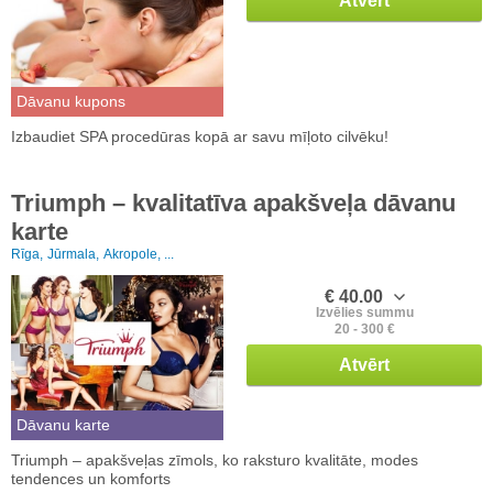
Atvērt
Dāvanu kupons
Izbaudiet SPA procedūras kopā ar savu mīļoto cilvēku!
Triumph – kvalitatīva apakšveļa dāvanu
karte
Rīga,
Jūrmala,
Akropole, ...
€ 40.00
Izvēlies summu
20 - 300 €
Atvērt
Dāvanu karte
Triumph – apakšveļas zīmols, ko raksturo kvalitāte, modes
tendences un komforts