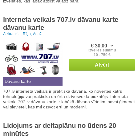
izvēlēties, kas labāk atbilst vajadzībām.
Interneta veikals 707.lv dāvanu karte
dāvanu karte
Aizkraukle,
Rīga,
Ādaži, ...
€ 30.00
Izvēlies summu
10 - 750 €
Atvērt
Dāvanu karte
707.lv interneta veikals ir praktiska dāvana, ko novērtēs katrs
tehnoloģiju vai praktiska un ērta dzīvesveida piekritējs. Interneta
veikala 707.lv dāvanu karte ir labākā dāvana vīrietim, savai ģimenei
vai sievietei, kas mīl dzīvot ērti un moderni.
Lidojums ar deltaplānu no ūdens 20
minūtes