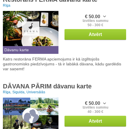
Rīga
€ 50.00
Izvēlies summu
50 - 300 €
Atvērt
Dāvanu karte
Katrs restorāna FERMA apciemojums ir kā izglītojošs
gastronomisks piedzīvojums - tā ir labākā dāvana, kādu gardēdis
var saņemt!
DĀVANA PĀRIM dāvanu karte
Rīga,
Sigulda,
Universālās
€ 50.00
Izvēlies summu
40 - 300 €
Atvērt