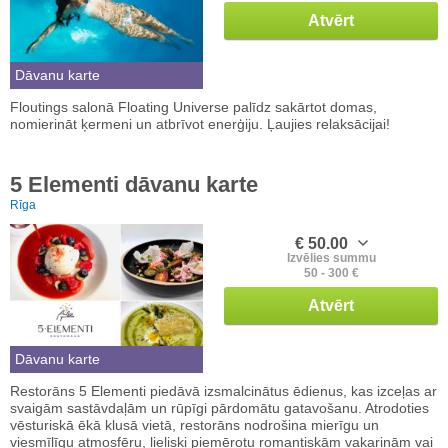
Atvērt
Dāvanu karte
Floutings salonā Floating Universe palīdz sakārtot domas,
nomierināt ķermeni un atbrīvot enerģiju. Ļaujies relaksācijai!
5 Elementi dāvanu karte
Rīga
€ 50.00
Izvēlies summu
50 - 300 €
Atvērt
Dāvanu karte
Restorāns 5 Elementi piedāvā izsmalcinātus ēdienus, kas izceļas ar
svaigām sastāvdaļām un rūpīgi pārdomātu gatavošanu. Atrodoties
vēsturiskā ēkā klusā vietā, restorāns nodrošina mierīgu un
viesmīlīgu atmosfēru, lieliski piemērotu romantiskām vakariņām vai