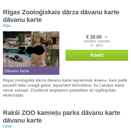
Rīgas Zooloģiskais dārza dāvanu karte
dāvanu karte
Rīga
€ 30.00
Izvēlies summu
6 - 99 €
Atvērt
Dāvanu karte
Rīgas zooloģiskā dārza dāvanu karte iepriecinās ikvienu, kam patīk
pavadīt laiku svaigā gaisā, iepazīstot dzīvniekus, ko Latvijas dabā
nevar sastapt. Zoodārzā iespējams piedalīties arī izglītojošās
ekskursijās.
Rakši ZOO kamieļu parks dāvanu karte
dāvanu karte
Cēsis