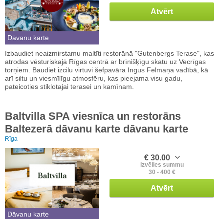
Atvērt
Dāvanu karte
Izbaudiet neaizmirstamu maltīti restorānā "Gutenbergs Terase", kas
atrodas vēsturiskajā Rīgas centrā ar brīnišķīgu skatu uz Vecrīgas
torņiem. Baudiet izcilu virtuvi šefpavāra Ingus Felmaņa vadībā, kā
arī siltu un viesmīlīgu atmosfēru, kas pieejama visu gadu,
pateicoties stiklotajai terasei un kamīnam.
Baltvilla SPA viesnīca un restorāns
Baltezerā dāvanu karte dāvanu karte
Rīga
€ 30.00
Izvēlies summu
30 - 400 €
Atvērt
Dāvanu karte