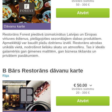
Izvēlies summu
50 - 300 €
Atvērt
Dāvanu karte
Restorāns Forest piedāvā izsmalcinātus Latvijas un Eiropas
virtuves ēdienus, pielāgojoties sezonālajiem dabas produktiem.
Apmeklētāji var baudīt plašu dzērienu izvēli. Restorāns atrodas
unikālā vietā, nodrošinot lielisku skatu un atmosfēru. Tas ir ideāls
galamērķis gan ģimenes maltītēm, gan biznesa tikšanās un
privātiem pasākumiem.
B Bārs Restorāns dāvanu karte
Rīga
€ 50.00
Izvēlies summu
20 - 300 €
Atvērt