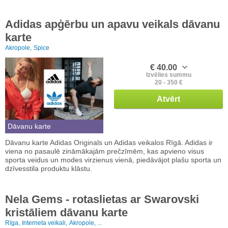
Adidas apģērbu un apavu veikals dāvanu
karte
Akropole,
Spice
€ 40.00
Izvēlies summu
20 - 350 €
Atvērt
Dāvanu karte
Dāvanu karte Adidas Originals un Adidas veikalos Rīgā. Adidas ir
viena no pasaulē zināmākajām prečzīmēm, kas apvieno visus
sporta veidus un modes virzienus vienā, piedāvājot plašu sporta un
dzīvesstila produktu klāstu.
Nela Gems - rotaslietas ar Swarovski
kristāliem dāvanu karte
Rīga,
Interneta veikali,
Akropole, ...