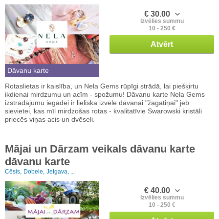
€ 30.00
Izvēlies summu
10 - 250 €
Atvērt
Dāvanu karte
Rotaslietas ir kaislība, un Nela Gems rūpīgi strādā, lai piešķirtu
ikdienai mirdzumu un acīm - spožumu! Dāvanu karte Nela Gems
izstrādājumu iegādei ir lieliska izvēle dāvanai "žagatiņai" jeb
sievietei, kas mīl mirdzošas rotas - kvalitatīvie Swarowski kristāli
priecēs viņas acis un dvēseli.
Mājai un Dārzam veikals dāvanu karte
dāvanu karte
Cēsis,
Dobele,
Jelgava, ...
€ 40.00
Izvēlies summu
10 - 250 €