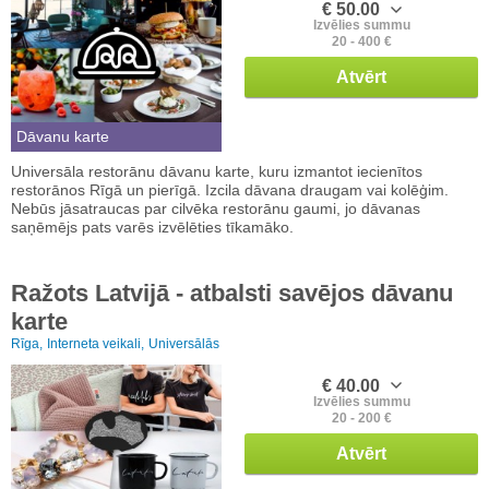
€ 50.00
Izvēlies summu
20 - 400 €
Atvērt
Dāvanu karte
Universāla restorānu dāvanu karte, kuru izmantot iecienītos
restorānos Rīgā un pierīgā. Izcila dāvana draugam vai kolēģim.
Nebūs jāsatraucas par cilvēka restorānu gaumi, jo dāvanas
saņēmējs pats varēs izvēlēties tīkamāko.
Ražots Latvijā - atbalsti savējos dāvanu
karte
Rīga,
Interneta veikali,
Universālās
€ 40.00
Izvēlies summu
20 - 200 €
Atvērt