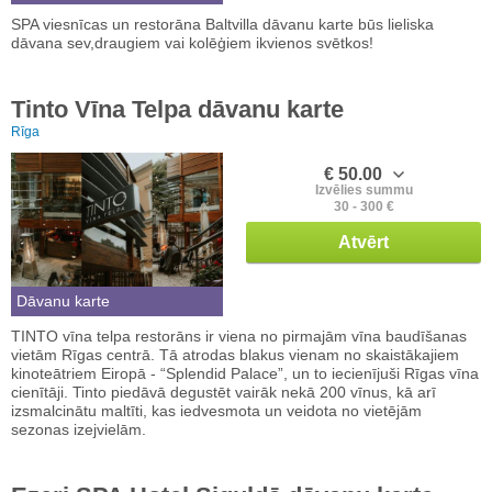
SPA viesnīcas un restorāna Baltvilla dāvanu karte būs lieliska
dāvana sev,draugiem vai kolēģiem ikvienos svētkos!
Tinto Vīna Telpa dāvanu karte
Rīga
€ 50.00
Izvēlies summu
30 - 300 €
Atvērt
Dāvanu karte
TINTO vīna telpa restorāns ir viena no pirmajām vīna baudīšanas
vietām Rīgas centrā. Tā atrodas blakus vienam no skaistākajiem
kinoteātriem Eiropā - “Splendid Palace”, un to iecienījuši Rīgas vīna
cienītāji. Tinto piedāvā degustēt vairāk nekā 200 vīnus, kā arī
izsmalcinātu maltīti, kas iedvesmota un veidota no vietējām
sezonas izejvielām.