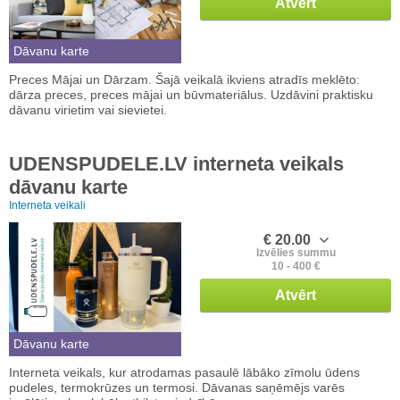
Atvērt
Dāvanu karte
Preces Mājai un Dārzam. Šajā veikalā ikviens atradīs meklēto:
dārza preces, preces mājai un būvmateriālus. Uzdāvini praktisku
dāvanu virietim vai sievietei.
UDENSPUDELE.LV interneta veikals
dāvanu karte
Interneta veikali
€ 20.00
Izvēlies summu
10 - 400 €
Atvērt
Dāvanu karte
Interneta veikals, kur atrodamas pasaulē lābāko zīmolu ūdens
pudeles, termokrūzes un termosi. Dāvanas saņēmējs varēs