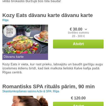
vēlās brokastis Buržujā būs īsta bauda!
Kozy Eats dāvanu karte dāvanu karte
Rīga
€ 30.00
Izvēlies summu
20 - 300 €
Atvērt
Dāvanu karte
Kozy Eats ir vieta, kur rast prieku, labsajūtu un baudīt garšīgu augu
izcelsmes ēdienu brīdī, kad tiek malkota lieliskā Kalve kafija pašā
Rīgas centrā.
Romantisks SPA rituāls pārim, 90 min
Skaistumkopšanas salons Activ & SPA:
Rīga
€ 120.00