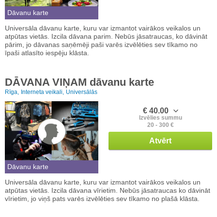
Dāvanu karte
Universāla dāvanu karte, kuru var izmantot vairākos veikalos un
atpūtas vietās. Izcila dāvana parim. Nebūs jāsatraucas, ko dāvināt
pārim, jo dāvanas saņēmēji paši varēs izvēlēties sev tīkamo no
īpaši atlasīto iespēju klāsta.
DĀVANA VIŅAM dāvanu karte
Rīga,
Interneta veikali,
Universālās
€ 40.00
Izvēlies summu
20 - 300 €
Atvērt
Dāvanu karte
Universāla dāvanu karte, kuru var izmantot vairākos veikalos un
atpūtas vietās. Izcila dāvana vīrietim. Nebūs jāsatraucas ko dāvināt
vīrietim, jo viņš pats varēs izvēlēties sev tīkamo no plašā klāsta.