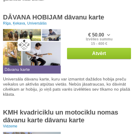
DĀVANA HOBIJAM dāvanu karte
Rīga,
Ķekava,
Universālās
€ 50.00
Izvēlies summu
15 - 400 €
Atvērt
Dāvanu karte
Universāla dāvanu karte, kuru var izmantot dažādos hobija preču
veikalos un aktīvās atpūtas vietās. Nebūs jāsatraucas, ko dāvināt
cilvēkam ar hobiju, jo viņš pats varēs izvēlēties sev tīkamo no plašā
klāsta.
KMH kvadriciklu un motociklu nomas
dāvanu karte dāvanu karte
Vidzeme