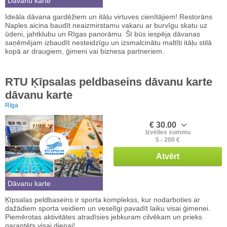
Dāvanu karte
Ideāla dāvana gardēžiem un itāļu virtuves cienītājiem! Restorāns
Naples aicina baudīt neaizmirstamu vakaru ar burvīgu skatu uz
ūdeni, jahtklubu un Rīgas panorāmu. Šī būs iespēja dāvanas
saņēmējam izbaudīt nesteidzīgu un izsmalcinātu maltīti itāļu stilā
kopā ar draugiem, ģimeni vai biznesa partneriem.
RTU Ķīpsalas peldbaseins dāvanu karte
dāvanu karte
Rīga
€ 30.00
Izvēlies summu
5 - 200 €
Atvērt
Dāvanu karte
Ķīpsalas peldbaseins ir sporta komplekss, kur nodarboties ar
dažādiem sporta veidiem un veselīgi pavadīt laiku visai ģimenei.
Piemērotas aktivitātes atradīsies jebkuram cilvēkam un prieks
garantēts visai dienai!