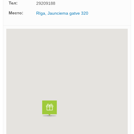
Тел:
29209188
Mесто:
Rīga, Jaunciema gatve 320